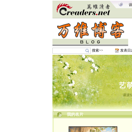
搜索>>
发表日
艺
凌波
我的名片