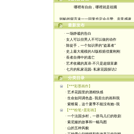
哪裡有自由，哪裡就是祖國
转帖的留言未一一回复也定会点赞。非常感谢
最新发布
yimengling53@yahoo.com
· 一场静谧的告白
有意收藏者请私信我，感谢一贯支持
· 女人可以但男人不可以做的动作
· 陈徒手，一个知识界的“盗墓者”
政治转载不一定代表本人意见
· 史上最大规模的AI版权赔偿案刚刚
· 長者自傳中的逃亡
艺术博客：https://yimengl.blog
· 艺术收藏的真谛-不只是超级富豪
· 七月的私家花园- 私家花园探访2
目录中标注星号的为本人艺术原创
分类目录
【***彩墨画作】
· 艺术花园里的酒精快感
· 生命如同调色盘- 我卖出的画和我
· 紫锥菊，这个夏季不能没有她~我
【***粉笔+蛋彩画】
· 一个法国乡村，一群鸟儿们的歌剧
· 索尼娅的故事和一幅鸟图
· 山的五种风貌