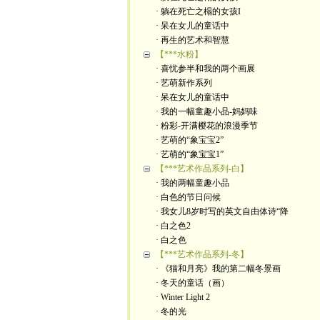
· 躺在死亡之榻的女孩I
· 呆在女儿的童话中
· 再生的艺术和智慧
【***水粉】
· 喜忧参半和我的两个画展
· 艺萌新作系列
· 呆在女儿的童话中
· 我的一幅童趣小品-妈妈味
· 粉彩-开满樱花的浪漫季节
· 艺萌的“象宝宝2”
· 艺萌的“象宝宝1”
【***艺术作品系列-白】
· 我的两幅童趣小品
· 白色的节日问候
· 我女儿8岁时写的英文自由体诗“降
· 白之色2
· 白之色
【***艺术作品系列-冬】
· 《猫和月亮》我的第二幅冬景画
· 冬天的童话（画）
· Winter Light 2
· 冬的光