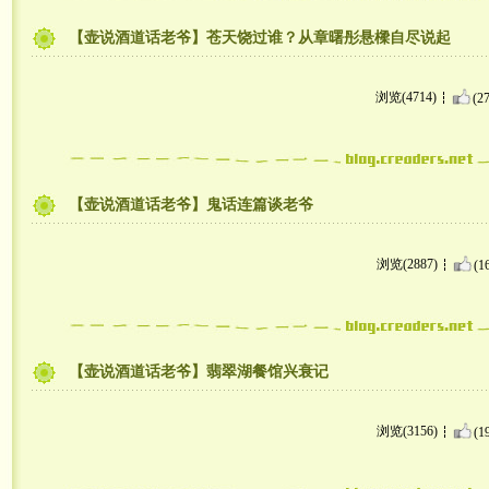
【壶说酒道话老爷】苍天饶过谁？从章曙彤悬樑自尽说起
浏览(4714)
(27
【壶说酒道话老爷】鬼话连篇谈老爷
浏览(2887)
(1
【壶说酒道话老爷】翡翠湖餐馆兴衰记
浏览(3156)
(1