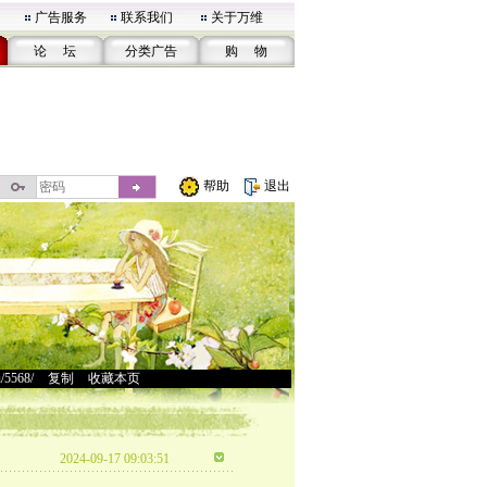
广告服务
联系我们
关于万维
论 坛
分类广告
购 物
帮助
退出
u/5568/
>
复制
>
收藏本页
2024-09-17 09:03:51