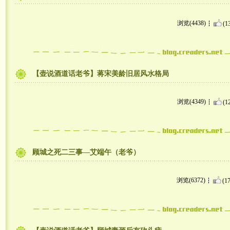
浏览(4438)
(1
【壶说酒道话老爷】蒋宋美龄旧居风水格局
浏览(4349)
(1
顾城之死二三事—艾端午（老爷）
浏览(6372)
(17