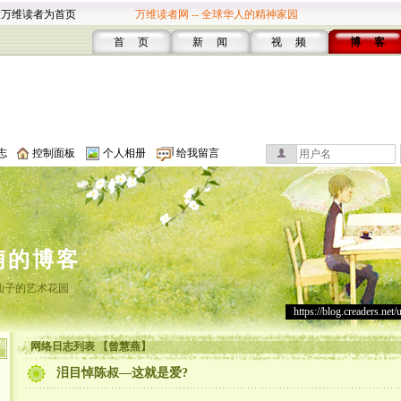
设万维读者为首页
万维读者网 -- 全球华人的精神家园
首 页
新 闻
视 频
博 客
志
控制面板
个人相册
给我留言
萌的博客
仙子的艺术花园
https://blog.creaders.net/
网络日志列表 【曾慧燕】
泪目悼陈叔—这就是爱?