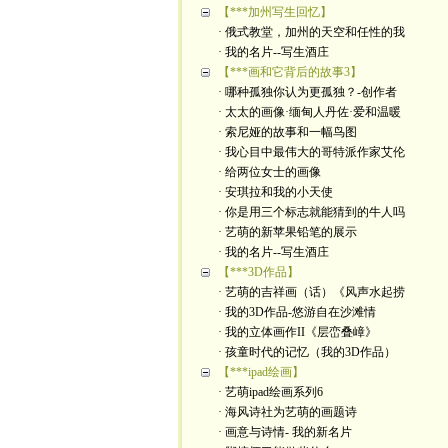
【***加州写生回忆】
· 俄式教堂，加州的天空和任性的我
· 我的名片--写生酒庄
【***画和它背后的故事3】
· 哪种孤独你认为更孤独？-创作者
· 太太的画像·缅甸人丹佐·爱和温暖
· 索尼娅的故事和一幅鸟图
· 我心目中最伟大的哥特派作家艾伦
· 给两位女士的画像
· 安琪拉和我的小天使
· 你是用三个标志就能猜到的牛人吗
· 艺萌的新苹果铅笔的展示
· 我的名片--写生酒庄
【***3D作品】
· 艺萌的吉祥画（话）《风声水起捞
· 我的3D作品-悠游自在沙滩情
· 我的立体画作II《层峦叠嶂》
· 孩童时代的记忆（我的3D作品）
【***ipad绘画】
· 艺萌ipad绘画系列6
· 海风诗社为艺萌的画题诗
· 画意与诗情- 我的新名片