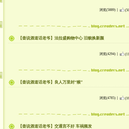
浏览(5889)
(5
【壶说酒道话老爷】法拉盛购物中心 旧貌换新颜
浏览(4294)
(1
【壶说酒道话老爷】良人万里封“猴”
浏览(4785)
(1
【壶说酒道话老爷】交通宫不好 车祸频发