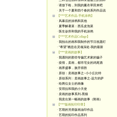
· 三种雪山别样情和朱迪嘉兰的别样
· 请放下枪，到我的薰衣草田来吧
· 关于一个夏和四个春的系列作品说
【***艺术作品-手机涂鸦】
· 风暴后的涂鸦和其他
· 夏季解暑菜：西瓜皮泡菜
· 医生诊所和我的手机涂鸦
【***艺术作品Collage】
· 我拍出的画和我制作的节日祝愿灯
· “希望”栖息在灵魂深处-我的最新
【***卖画的故事】
· 我遇到的那些专骗艺术家的骗子
· 疫情，卖画，都市宅女的鸡尾酒
· 画界盛事，旗开得胜
· 原创：卖画故事之~小小丘比特
· 原创系列：卖画故事之-远方的萨
· 给两位女士的画像
· 安琪拉和我的小天使
· 卖画的故事系列-黑猫
· 我卖出第一幅画的故事（附画）
【***版画拓印印章】
· 艺萌的另类版画油印作品
· 艺萌的拓印作品系列