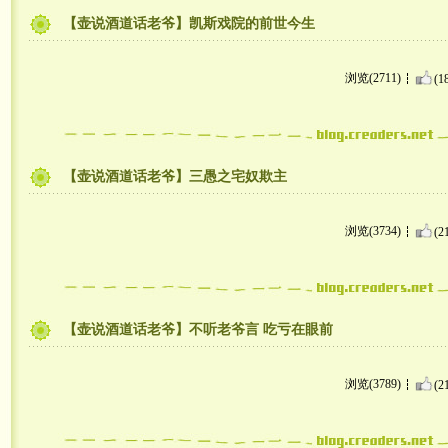
【壶说酒道话老爷】凯斯戏院的前世今生
浏览(2711)
(1
【壶说酒道话老爷】三愚之宅奴欺主
浏览(3734)
(2
【壶说酒道话老爷】不听老爷言 吃亏在眼前
浏览(3789)
(2