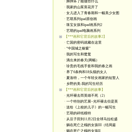
· 脚摔坏了能做些什么
· 我家的山茱萸花开了
· 女儿进入了青春期和一幅美少女图
· 艺萌系列ipad原创画
· 珠宝女孩和ipad画系列2
· 艺萌的ipad电脑画系列
【***画和它背后的故事2】
· 亡国的密码就藏在这里
· “中国城之橱窗”
· 我的写生和鹭鸶
· 滴出来的春天(两幅）
· 珍贵的毛线手套和我的春之画
· 养了6条狗和18头猫的女人
· 夏洛特，一个年轻女画家的短暂人
· 乡野的美-我的写生经历
【***画和它背后的故事】
· 光环褪去而英雄不死（2）
· 一个特别的艺展~光环褪去但是英
· 送给《上校的儿子》的一幅写生
· 艺萌的碎纸模特
· 从豆子田到11月2日全球马拉松盛
· 躺在死亡之榻的女孩III（结局篇
· 躺在死亡之榻的女孩II