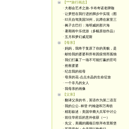
【***旅行画志】
· 大都会艺术之旅-卡布奇诺老牌咖
· 让梦想在我行进的脚步中实现（图
· 83天自驾美国50州，比蹲在家里三
· 枫子古巴行：海明威的那片海
· 暑期画中乐优游（多幅原创作品）
· 五月和梦幻威尼斯
【母亲】
· 妈妈，我终于复原了你的美貌，是
· 献给我的婆婆和所有因疫情而孤独
· 我们打赢了一场不可能打赢的官司
· 抢救婆婆
· 纪念我的祖母
· 母亲的花-点点水晶的生命绽放
· 一个非凡的女人
· 我母亲的画像
【父亲】
· 翻译父亲的书，英语作为第二语言
· 我的公公- 林登·约翰逊和万寿纺
· 精彩叙述：美国华裔大兵军中讨公
· 前往华府后的意外收获（一）
· 先父，美國的國殤日祭拜布里斯堡