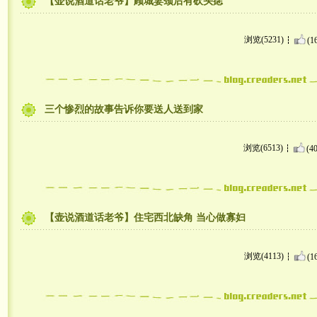
【壶说酒道话老爷】顾城妻颈后有砍头痣
浏览(5231)
(1
三个惨烈的故事告诉你要送人送到家
浏览(6513)
(40
【壶说酒道话老爷】住宅西北缺角 当心做寡妇
浏览(4113)
(1