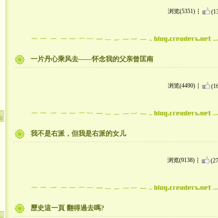
浏览(5351)
(1
一片丹心乘风去——怀念我的父亲曾匡南
浏览(4490)
(1
我不是右派，但我是右派的女儿
浏览(9138)
(27
歷史這一頁 翻得過去嗎?