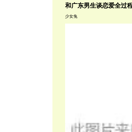
和广东男生谈恋爱全过
少女兔