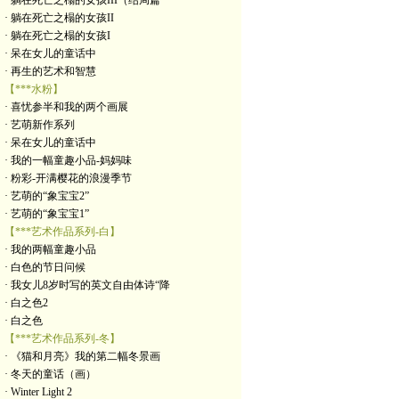
· 躺在死亡之榻的女孩III（结局篇
· 躺在死亡之榻的女孩II
· 躺在死亡之榻的女孩I
· 呆在女儿的童话中
· 再生的艺术和智慧
【***水粉】
· 喜忧参半和我的两个画展
· 艺萌新作系列
· 呆在女儿的童话中
· 我的一幅童趣小品-妈妈味
· 粉彩-开满樱花的浪漫季节
· 艺萌的“象宝宝2”
· 艺萌的“象宝宝1”
【***艺术作品系列-白】
· 我的两幅童趣小品
· 白色的节日问候
· 我女儿8岁时写的英文自由体诗“降
· 白之色2
· 白之色
【***艺术作品系列-冬】
· 《猫和月亮》我的第二幅冬景画
· 冬天的童话（画）
· Winter Light 2