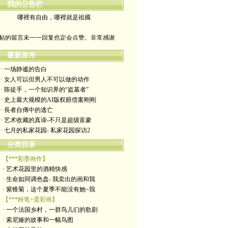
我的公告栏
哪裡有自由，哪裡就是祖國
帖的留言未一一回复也定会点赞。非常感谢
yimengling53@yahoo.com
最新发布
· 一场静谧的告白
有意收藏者请私信我，感谢一贯支持
· 女人可以但男人不可以做的动作
· 陈徒手，一个知识界的“盗墓者”
政治转载不一定代表本人意见
· 史上最大规模的AI版权赔偿案刚刚
· 長者自傳中的逃亡
艺术博客：https://yimengl.blog
· 艺术收藏的真谛-不只是超级富豪
· 七月的私家花园- 私家花园探访2
目录中标注星号的为本人艺术原创
分类目录
【***彩墨画作】
· 艺术花园里的酒精快感
· 生命如同调色盘- 我卖出的画和我
· 紫锥菊，这个夏季不能没有她~我
【***粉笔+蛋彩画】
· 一个法国乡村，一群鸟儿们的歌剧
· 索尼娅的故事和一幅鸟图