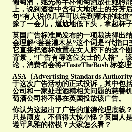
葡萄酒，
她先将半杯葡萄酒放在她胯
上，
说到酒香中含有大地泥土的芬芳后
句“有人说你几乎可以尝到灌木的味道
豫了一会儿，尴尬地低下头，拿起杯
英国广告标准局发布的一项裁决得出
会理解“尝尝灌木丛”这个词是“代指
它直接把酒杯放置
在女人胯下的这个
背景，“广告有辱
这位女士
的人格”，
论，消费者会将#TasteTheBush 标
ASA（Advertising Standards Auth
于这次广告活动的正式投诉，其中包
公司和一家处理酒精相关问题的慈善
萄酒公司将不得在英国投放该广告。
你认为这超出了广告的道德伦理底线？
只是顽皮，不值得大惊小怪？英国人是
遵守风雅的楷模？大家怎么看？