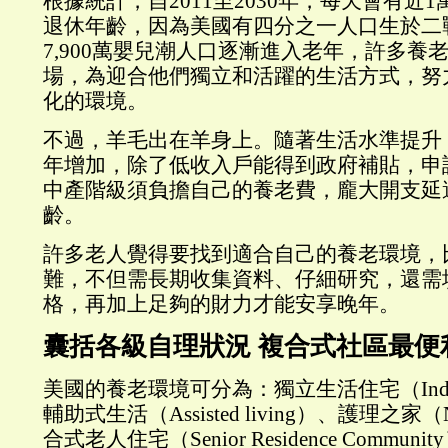
根據統計，自2011至2030年，每天會有近
退休年齡，因為美國有四分之一人口生於二
7,900萬嬰兒潮人口逐漸進入老年，許多養
場，為迎合他們獨立和活躍的生活方式，努
化的環境。
不過，羊毛出在羊身上。隨著生活水準提升
年增加，除了低收入戶能得到政府補貼，申
中產階級須負擔自己的養老費，龐大開支延
齡。
許多老人覺得要找到適合自己的養老環境，
難，不但需長期收集資料、仔細研究，還需
格，再加上足夠的財力才能安享晚年。
囊括各級自理狀況 複合式社區最便
美國的養老環境可分為：獨立生活住宅（Independ
輔助式生活（Assisted living）、護理之家（N
合式老人住宅（Senior Residence Communi