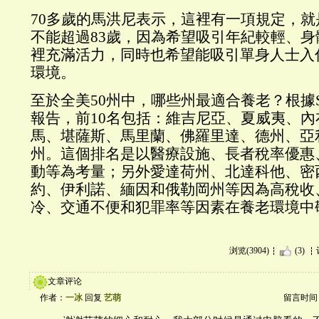
70多歲的馬洪尼表示，這裡有一項規定，
不能超過83歲，因為希望吸引年紀較輕、
裡充滿活力，同時也希望能吸引單身人士入
環境。
至於全美50州中，哪些州最適合養老？根據Seni
報告，前10名包括：維吉尼亞、夏威夷、
馬、堪薩斯、馬里蘭、佛羅里達、德州、亞
州。這個排名是以醫療設施、長者稅率優惠
動等為考量；另外愛達荷州、北達科他、密
約、伊利諾、緬因和俄勒岡州等因為高稅收
冷、交通不便和犯罪率等因素在養老環境中
浏览(3904)
(3)
文章评论
作者：
一冰
回复
艺萌
留言时间：20