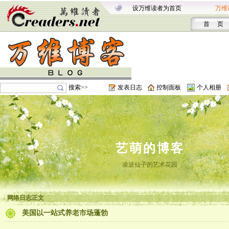
设万维读者为首页
万维
首 页
搜索>>
发表日志
控制面板
个人相册
艺萌的博客
凌波仙子的艺术花园
网络日志正文
美国以一站式养老市场蓬勃