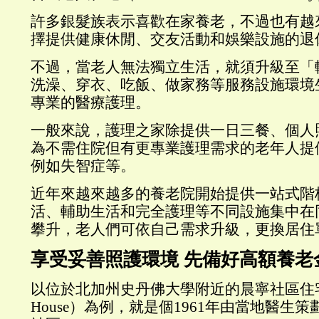
許多銀髮族表示喜歡在家養老，不過也有越
擇提供健康休閒、交友活動和娛樂設施的退
不過，當老人無法獨立生活，就須升級至「
洗澡、穿衣、吃飯、做家務等服務設施環境
專業的醫療護理。
一般來說，護理之家除提供一日三餐、個人
為不需住院但有更專業護理需求的老年人提
例如失智症等。
近年來越來越多的養老院開始提供一站式階
活、輔助生活和完全護理等不同設施集中在
攀升，老人們可依自己需求升級，更換居住
享受妥善照護環境 先備好高額養老
以位於北加州史丹佛大學附近的晨寧社區住宅（C
House）為例，就是個1961年由當地醫生