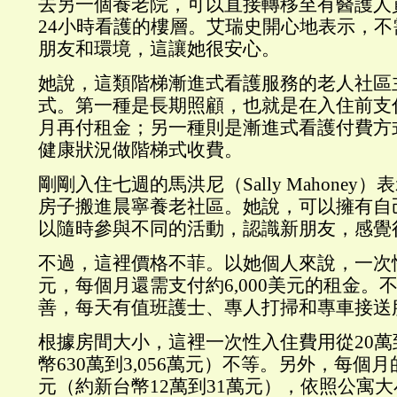
去另一個養老院，可以直接轉移至有醫護人
24小時看護的樓層。艾瑞史開心地表示，
朋友和環境，這讓她很安心。
她說，這類階梯漸進式看護服務的老人社區
式。第一種是長期照顧，也就是在入住前支
月再付租金；另一種則是漸進式看護付費方
健康狀況做階梯式收費。
剛剛入住七週的馬洪尼（Sally Mahoney
房子搬進晨寧養老社區。她說，可以擁有自
以隨時參與不同的活動，認識新朋友，感覺
不過，這裡價格不菲。以她個人來說，一次
元，每個月還需支付約6,000美元的租金。
善，每天有值班護士、專人打掃和專車接送
根據房間大小，這裡一次性入住費用從20萬
幣630萬到3,056萬元）不等。另外，每個月的
元（約新台幣12萬到31萬元），依照公寓