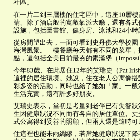
社區。
在一片二到三層樓的住宅區中，這座10層
睛。除了酒店般的寬敞氣派大廳，還有各式
設施，包括圖書館、健身房、泳池和24小時
從房間望出去，一面可看到史丹佛大學校園
海灣風景。一樓餐廳每天都有不同的菜單，
點，還包括全美目前最夯的素漢堡（Impossible 
今年83歲、在此居住12年的艾瑞史（Pat Ir
這裡的居住環境。她說，住在老人公寓像搭
彩多姿的活動，同時也給了她如「家」一般
生活充實，還有許多好朋友。
艾瑞史表示，當初是考量到老伴已有失智狀
生因健康狀況不同而有各自的居住單位。丈
式公寓得到妥善的照顧，但兩人還是隨時可
住這裡也能未雨綢繆，若當她健康狀況下降