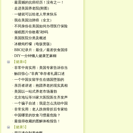
· 最震撼的抗癌经历！没有之一！
· 走进美国养老院(附图）
· 一键就可以给老人带来快乐
· 我在美国治肺癌（全文）
· 不同身份在美国如何办理医疗保险
· 催眠图片你敢看5秒吗
· 美国医院分类及概述
· 冰糖炖柠檬（电饭煲版）
· BBC纪录片：最佳／最差饮食国排
· DIY一分钟懒人健康芝麻糊
【健康4】
· 非常中肯实用：美国专家告诉你当
· 触目惊心-“非典”幸存者礼露口述
· 一个中国女留学生在德国堕胎的
· 亲历者讲述：抱团养老的现实真相
· 美国以一站式养老市场蓬勃
· 北京地坛等16家大医院医生齐发声
· 一个骗子自述：我是怎么洗劫中国
· 非常实用：老人跌倒骨折后专家给
· 中国哪里的饮食习惯最危险？
· 最值得收藏的图解体检报告！
【健康5】