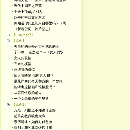
· 青楼文化：中国男人的集体潜意识
· 近代中国画之衰落
· 学会不“Judge”别人
· 超牛的中西文化对比
· 你知道你的血统来自哪里吗？（网
· 《新春贺词，饮片励志》
【中华文化2】
【原创】
· 邻居的的意外死亡和我送的画
· 子不教， 谁之过？---《女人的双
· 女人的双输
· 飞来的横祸
· 总统节的虚惊
· 情人节随笔-俄国男人和花
· 最最严寒的今天和我的一个妙招
· 能猜出这幅画和谁撞脸吗？
· 从容而快乐的老去
· 一个女老板的英年早逝
【原创2】
· 万维一则报道不知说什么好
· 前男友教我吸食大麻
· 亲历讲述：如何对付色狼
· 原创：我的北京饭店往事