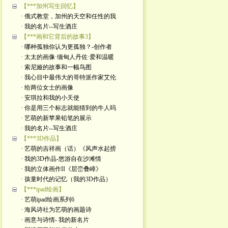
【***加州写生回忆】
· 俄式教堂，加州的天空和任性的我
· 我的名片--写生酒庄
【***画和它背后的故事3】
· 哪种孤独你认为更孤独？-创作者
· 太太的画像·缅甸人丹佐·爱和温暖
· 索尼娅的故事和一幅鸟图
· 我心目中最伟大的哥特派作家艾伦
· 给两位女士的画像
· 安琪拉和我的小天使
· 你是用三个标志就能猜到的牛人吗
· 艺萌的新苹果铅笔的展示
· 我的名片--写生酒庄
【***3D作品】
· 艺萌的吉祥画（话）《风声水起捞
· 我的3D作品-悠游自在沙滩情
· 我的立体画作II《层峦叠嶂》
· 孩童时代的记忆（我的3D作品）
【***ipad绘画】
· 艺萌ipad绘画系列6
· 海风诗社为艺萌的画题诗
· 画意与诗情- 我的新名片