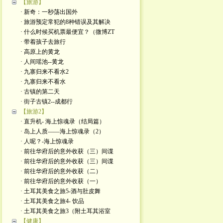
【旅游】
· 新奇：一秒荡出国外
· 旅游预定常犯的8种错误及其解决
· 什么时候买机票最便宜？（微博ZT
· 带着孩子去旅行
· 高原上的黄龙
· 人间瑶池--黄龙
· 九寨归来不看水2
· 九寨归来不看水
· 古镇的第二天
· 街子古镇2--成都行
【旅游2】
· 直升机- 海上惊魂录（结局篇）
· 岛上人质——海上惊魂录（2）
· 人呢？-海上惊魂录
· 前往华府后的意外收获（三）间谍
· 前往华府后的意外收获（三）间谍
· 前往华府后的意外收获（二）
· 前往华府后的意外收获（一）
· 土耳其美食之旅5-酒与肚皮舞
· 土耳其美食之旅4- 饮品
· 土耳其美食之旅3（附土耳其浴室
【健康】