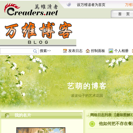
设万维读者为首页
万维
首 页
搜索>>
发表日志
控制面板
个人相册
艺萌的博客
凌波仙子的艺术花园
网络日志列表 【趣味图解3
我的名片
他如何把不存在餐