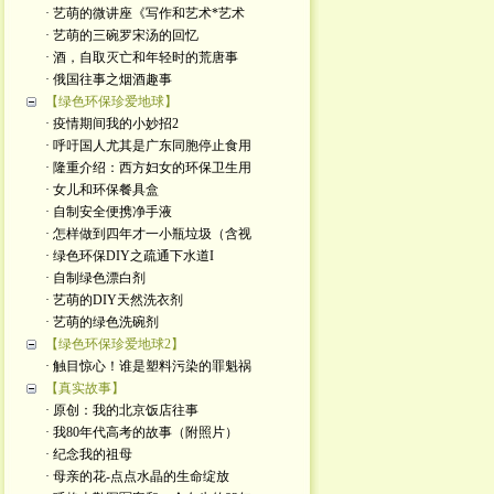
· 艺萌的微讲座《写作和艺术*艺术
· 艺萌的三碗罗宋汤的回忆
· 酒，自取灭亡和年轻时的荒唐事
· 俄国往事之烟酒趣事
【绿色环保珍爱地球】
· 疫情期间我的小妙招2
· 呼吁国人尤其是广东同胞停止食用
· 隆重介绍：西方妇女的环保卫生用
· 女儿和环保餐具盒
· 自制安全便携净手液
· 怎样做到四年才一小瓶垃圾（含视
· 绿色环保DIY之疏通下水道I
· 自制绿色漂白剂
· 艺萌的DIY天然洗衣剂
· 艺萌的绿色洗碗剂
【绿色环保珍爱地球2】
· 触目惊心！谁是塑料污染的罪魁祸
【真实故事】
· 原创：我的北京饭店往事
· 我80年代高考的故事（附照片）
· 纪念我的祖母
· 母亲的花-点点水晶的生命绽放