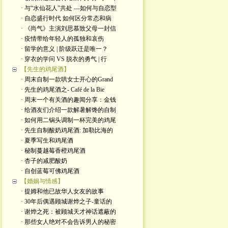
· 与“水仙花人”共处 —如何与自恋型
· 自恋盛行时代 如何区分常态和病
· 《尚气》主演刘思慕致父母一封信
· 疫情带给年轻人的孤独和哀伤
· 留学的意义 | 阶级跃迁是唯一？
· 穿衣的学问 VS 脱衣的勇气 | 行
【先生的鸡尾酒】
· 周末自制一款哄女士开心的Grand
· 先生的鸡尾酒之- Café de la Bie
· 周末一个有关酒的趣闻分享：金钱
· 给酒友们介绍一款解暑解馋的自制
· 如何用二锅头调制一杯完美的鸡尾
· 先生自制酸奶鸡尾酒: 加勒比海的
· 夏季写生和鸡尾酒
· 秘制蔓越莓香橙鸡尾酒
· 杏子的减肥酸奶
· 自创蓝莓可佛鸡尾酒
【婚姻与情感】
· 提姆和他已故华人女友的故事
· 30年后偶遇顾城谢烨之子-童话的
· 谢烨之死：被顾城天才神话遮蔽的
· 那些女人绝对不会告诉男人的秘密