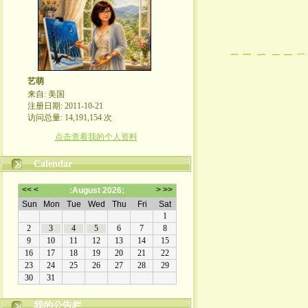
艺萌
来自: 美国
注册日期: 2011-10-21
访问总量: 14,191,154 次
点击查看我的个人资料
Calendar
哪裡有自由，哪裡就是祖國
我的公告栏