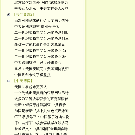
· 北京如何对国外“网红”施加影响力
· 中共官员泄密！中共监控令人发指
【共产黄昏2】
· 面对可能到来的社会大变局，你将
· 中共危機感 讓習攬權合理化
· 二十世纪极权主义音乐漫谈系列四
· 二十世纪极权主义音乐漫谈系列三
· 老灯开讲彭帅事件最新内幕消息
· 二十世纪极权主义音乐漫谈之 为
· 二十世纪极权主义音乐漫谈之 极
· 中共跨國監控手段，步步驚心
· 重发：美国安顾问：美国期待改变
· 中国近年来文字狱盘点
【中美博弈】
· 美国比看起来更强大
· 一个为钱出卖灵魂的歪果网红巴特
· 太多CCP解放军背景的研究员潜伏
· 最新：懼病毒起源調查 中共再發
· 加国记者新书揭中共红色资产渗透
· CCP 教授陈平：中国赢了这场生物
· 原中共海军中校参谋姚诚在波多马
· 曾峥译文：中共“國師”金燦榮自曝