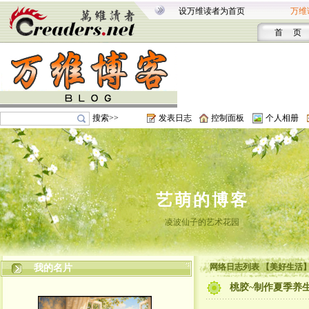
设万维读者为首页
万维
首 页
搜索>>
发表日志
控制面板
个人相册
艺萌的博客
凌波仙子的艺术花园
网络日志列表 【美好生活
我的名片
桃胶~制作夏季养