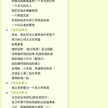
· 呼格吉勒图冤案和一个女生的83年
· 一个非凡的女人
· 我的灵魂在俯瞰着我
· 一个家庭悲剧
· 邻居的的意外死亡和我送的画
· 一个64记者的爱情
【真实故事2】
· 原创：我在外交公寓帮老外带孩子
· 西川的公鸡大王结局篇
· 抢救婆婆
· 缅怀祖辈-《银汉双星》及法国配
· 清明缅怀我的祖辈-民国时期的老
· 我和我的小竹马（配照片）
· 战犯楼和我的战犯姨公
· 金项链，小木屋，穿越西伯利亚（
· 泳池边上遇二战女英雄
· 暑期惊魂一刻
【真实故事3】
· 我父亲曾娶过一个意大利间谍
【真实故事4】
· 北京的泳池回忆(附珍贵照片）
· 党卫军看守协助美丽的女囚逃离奥
· 小记：我被朝阳群众举报（上）