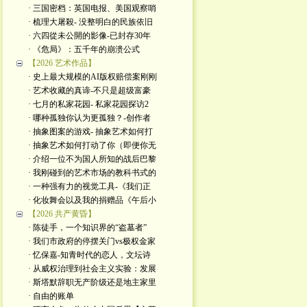
· 三国密档：英国电报、美国观察哨
· 梳理大屠殺- 没整明白的民族依旧
· 六四從未公開的影像-已封存30年
· 《危局》：五千年的崩溃公式
【2026 艺术作品】
· 史上最大规模的AI版权赔偿案刚刚
· 艺术收藏的真谛-不只是超级富豪
· 七月的私家花园- 私家花园探访2
· 哪种孤独你认为更孤独？-创作者
· 抽象图案的游戏- 抽象艺术如何打
· 抽象艺术如何打动了你（即便你无
· 介绍一位不为国人所知的战后巴黎
· 我刚碰到的艺术市场的教科书式的
· 一种强有力的视觉工具-《我们正
· 化妆舞会以及我的捐赠品《午后小
【2026 共产黄昏】
· 陈徒手，一个知识界的“盗墓者”
· 我们市政府的停摆关门vs极权金家
· 忆保嘉-知青时代的恋人，文坛诗
· 从威权治理到社会主义实验：发展
· 斯塔默辞职无产阶级还是地主家里
· 自由的账单