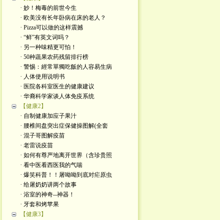
· 妙！梅毒的前世今生
· 欧美没有长年卧病在床的老人？
· Pizza可以做的这样震撼
· “鲜”有英文词吗？
· 另一种味精更可怕！
· 50种蔬果农药残留排行榜
· 警惕：經常單獨吃飯的人容易生病
· 人体使用说明书
· 医院各科室医生的健康建议
· 华裔科学家谈人体免疫系统
【健康2】
· 自制健康加应子果汁
· 腰椎间盘突出症保健操图解(全套
· 混子哥图解疫苗
· 老雷说疫苗
· 如何有尊严地离开世界（含珍贵照
· 看中医看西医我的气喘
· 爆笑科普！！屠呦呦到底对疟原虫
· 给屠奶奶讲两个故事
· 浴室的神奇--神器！
· 牙套和烤苹果
【健康3】