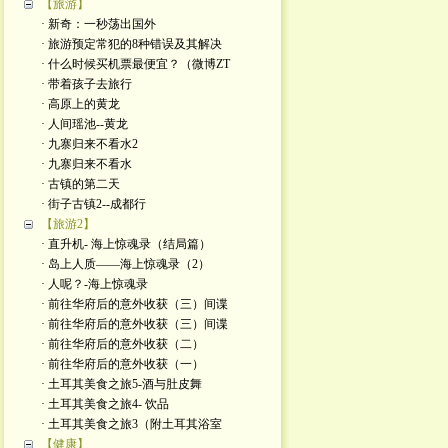
【旅游】
· 新奇：一秒荡出国外
· 旅游预定常犯的8种错误及其解决
· 什么时候买机票最便宜？（微博ZT
· 带着孩子去旅行
· 高原上的黄龙
· 人间瑶池--黄龙
· 九寨归来不看水2
· 九寨归来不看水
· 古镇的第二天
· 街子古镇2--成都行
【旅游2】
· 直升机- 海上惊魂录（结局篇）
· 岛上人质——海上惊魂录（2）
· 人呢？-海上惊魂录
· 前往华府后的意外收获（三）间谍
· 前往华府后的意外收获（三）间谍
· 前往华府后的意外收获（二）
· 前往华府后的意外收获（一）
· 土耳其美食之旅5-酒与肚皮舞
· 土耳其美食之旅4- 饮品
· 土耳其美食之旅3（附土耳其浴室
【健康】