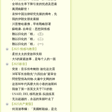
· 全球出生率下降引发的忧虑及思索
· 萬潤南辭世！
· 哀悼中国法律研究先驱的傳奇，先
· 我的伊朗女朋友索丽
· 川普整哈肅佛，早有戰略部署
· 蘇曉康- 自卑症：思想與情感
· 難以归化的「根」（三）
· 難以归化的「根」（二）
· 難以归化的「根」（一）
【2025 情感与教育】
· 柔丝太太的变故和失联
· 大S的家庭故事，是每个人的一面
【2025影音】
· 突发：音乐传奇鲍勃·迪伦这次震
· 38军军长徐勤先“六四抗命”庭审全
· 問世堅情為何物-火遍中文网的神
· 这首80年代风靡大街小巷的迪斯科
· 我做了第一首英文关于731的歌
· USAID, DEI, 移民政策-实战练英
· 无法超越的，永远的朱丽叶走了
【2025共产黄昏】
· 何清漣專欄：「美國斬殺線」是北