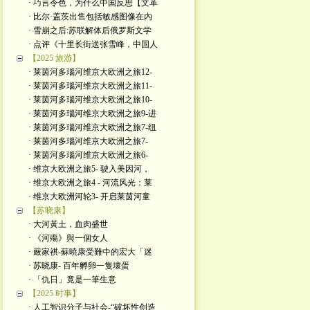
· 巧言令色，为什么中国反思【文革
· 比尔·盖茨出售包括敏感图像在内
· 雪崩之后:苏联解体后俄罗斯文学
· 点评《十里长街送张雪峰，中国人
【2025 旅游】
· 莱茵河多瑙河维京大欧洲之旅12-
· 莱茵河多瑙河维京大欧洲之旅11-
· 莱茵河多瑙河维京大欧洲之旅10-
· 莱茵河多瑙河维京大欧洲之旅9-进
· 莱茵河多瑙河维京大欧洲之旅7-纽
· 莱茵河多瑙河维京大欧洲之旅7-
· 莱茵河多瑙河维京大欧洲之旅6-
· 维京大欧洲之旅5- 驶入美因河，
· 维京大欧洲之旅4 - 河流风光：莱
· 维京大欧洲河轮3- 开启莱茵河童
【苏晓康】
· 大河黃土，血肉盛世
· 《河殤》與一個女人
· 嚴家祺-蘇曉康受難中的宏大「迷
· 苏晓康- 百年孵卵一隻壞蛋
· 「仇日」竟是一筆生意
【2025 时事】
· 人工智识分子与社会-“破坏性创造