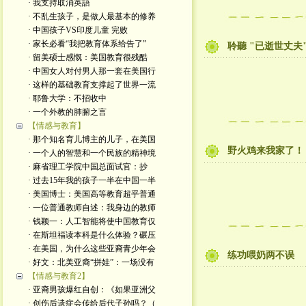
· 我支持取消英語
· 不乱生孩子，是做人最基本的修养
· 中国孩子VS印度儿童 完败
· 家长必看“我把教育体系给告了”
聆聽 "已逝世丈夫
· 留美硕士感慨：美国教育很残酷
· 中国女人对付男人那一套在美国行
· 这样的基础教育支撑起了世界一流
· 耶鲁大学：不招收中
· 一个外教的肺腑之言
【情感与教育】
· 那个知名育儿博主的儿子，在美国
野火鸡来我家了！
· 一个人的智慧和一个民族的精神境
· 麻省理工学院中国总面试官：抄
· 过去15年我的孩子一半在中国一半
· 美国博士：美国高等教育超乎普通
· 一位普通教师自述：我身边的教师
· 钱颖一：人工智能将使中国教育仅
· 在斯坦福读本科是什么体验？碾压
· 在美国，为什么这些亚裔青少年会
练功喂奶两不误
· 好文：北美亚裔“拼娃”：一场没有
【情感与教育2】
· 亚裔男孩爆红自创：《如果亚洲父
· 创伤后遗症会传给后代子孙吗？（