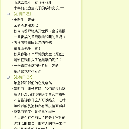
· 听成吉思汗，看花落花开
· 十年前把狼当儿子的成都女孩, 十
【心情日记】
· 王医生，走好
· 艺萌奇梦漫游记
· 如何有尊严地离开世界（含珍贵照
· 一首反战的圣诞歌曲和我的圣诞《
· 怎样看待董氏兄弟的恩怨
· 董鼎山先生千古！
· 如果你娶了个写博的女生（原创加
· 是谁把我推入了这黑暗的泥沼？
· 一张震惊全球的照片所引发的
· 献给如花的少女们
【心情日记2】
· 治愈我和我们的心灵创伤
· 清明节，州长官邸，我们都是地球
· 深切怀念万维博主医学专家本杰明
· 20点告诉你什么人可以结交。吐槽
· 献给我的婆婆和所有因疫情而孤独
· 圣诞节期间中餐馆里的老外
· 今天是个神圣的日子也是个审判的
· 郭沫若的预言（附本人的即兴之作