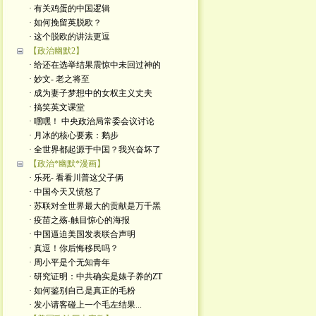
· 有关鸡蛋的中国逻辑
· 如何挽留英脱欧？
· 这个脱欧的讲法更逗
【政治幽默2】
· 给还在选举结果震惊中未回过神的
· 妙文- 老之将至
· 成为妻子梦想中的女权主义丈夫
· 搞笑英文课堂
· 嘿嘿！ 中央政治局常委会议讨论
· 月冰的核心要素：鹅步
· 全世界都起源于中国？我兴奋坏了
【政治*幽默*漫画】
· 乐死- 看看川普这父子俩
· 中国今天又愤怒了
· 苏联对全世界最大的贡献是万千黑
· 疫苗之殇-触目惊心的海报
· 中国逼迫美国发表联合声明
· 真逗！你后悔移民吗？
· 周小平是个无知青年
· 研究证明：中共确实是婊子养的ZT
· 如何鉴别自己是真正的毛粉
· 发小请客碰上一个毛左结果...