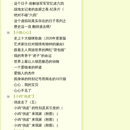
· 这个日子-前解放军军官忆述六四
· 战地女记者的血腥之夜-纪录片《
· 绝对不碰“六四”
· 这个虚拟却真实存在的日子系列之
· 歷史這一頁 翻得過去嗎?
【小猫心心】
· 史上十大猫咪歌曲（2026年更新版
· 艺术家往往对猫情有独钟的缘由1
· 跟着主人周游世界的网红“背包猫”
· 我的寄养子“虎子”的命运
· 世界上最让人细思极恐的动物
· 一个爱猫者的猝逝
· 爱猫人的杰作
· 因身体的特别记号而闻名的10只猫
· 心心，我的宝贝
· 心心不见了
【小鸡“俏皮”】
· 俏皮走了（五）
· 小鸡“俏皮” 的性别及其引发的（
· 小鸡“俏皮” 来我家（附图） (
· 小鸡“俏皮” 来我家（附图） (
· 小鸡“俏皮” 来我家（附图） (