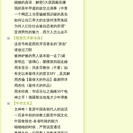
· 婚姻的真谛：解密5大原因戴安娜
· 我的英年早逝的故交点滴事（中青
· 一个网恋上当受骗被我识破的真实
· 如何让自己养大的女孩对渣男免疫
· 为何人们往往会被自恋者的所谓“
· 亚洲男性的魅力，西方人怎么会不
【视觉艺术家名曲】
· 这首号称是西班牙语著名的“原创”
· 请放过刀郎
· 被神妒嫉的男人坂本龍一走了(诸
· 黃明志「玻璃心」榮獲第四屆走鐘
· 周末音乐：貝多芬教你（不要）如
· 有史以来最伟大的普京MV，及其解
· 周杰倫【最偉大的作品】最彪悍详
· 周杰伦《最伟大的作品》
· 周末经典：华语乐坛之巅峰50个电
· 神之手！俄羅斯吉他鬼才少年彈奏
【中华文化】
· 太神奇！复原中国各朝代人的说话
· 一百多年前的传教士眼里中国文化
· 中国食辣史-各省吃辣的能力
· 啪啪啪的时侯，严禁说普通话