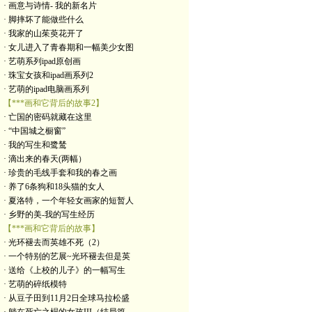
· 画意与诗情- 我的新名片
· 脚摔坏了能做些什么
· 我家的山茱萸花开了
· 女儿进入了青春期和一幅美少女图
· 艺萌系列ipad原创画
· 珠宝女孩和ipad画系列2
· 艺萌的ipad电脑画系列
【***画和它背后的故事2】
· 亡国的密码就藏在这里
· “中国城之橱窗”
· 我的写生和鹭鸶
· 滴出来的春天(两幅）
· 珍贵的毛线手套和我的春之画
· 养了6条狗和18头猫的女人
· 夏洛特，一个年轻女画家的短暂人
· 乡野的美-我的写生经历
【***画和它背后的故事】
· 光环褪去而英雄不死（2）
· 一个特别的艺展~光环褪去但是英
· 送给《上校的儿子》的一幅写生
· 艺萌的碎纸模特
· 从豆子田到11月2日全球马拉松盛