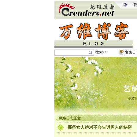
搜索>>
发表日
艺
凌波
网络日志正文
那些女人绝对不会告诉男人的秘密