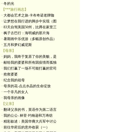
· 冬的光
【***旅行画志】
· 大都会艺术之旅-卡布奇诺老牌咖
· 让梦想在我行进的脚步中实现（图
· 83天自驾美国50州，比蹲在家里三
· 枫子古巴行：海明威的那片海
· 暑期画中乐优游（多幅原创作品）
· 五月和梦幻威尼斯
【母亲】
· 妈妈，我终于复原了你的美貌，是
· 献给我的婆婆和所有因疫情而孤独
· 我们打赢了一场不可能打赢的官司
· 抢救婆婆
· 纪念我的祖母
· 母亲的花-点点水晶的生命绽放
· 一个非凡的女人
· 我母亲的画像
【父亲】
· 翻译父亲的书，英语作为第二语言
· 我的公公- 林登·约翰逊和万寿纺
· 精彩叙述：美国华裔大兵军中讨公
· 前往华府后的意外收获（一）