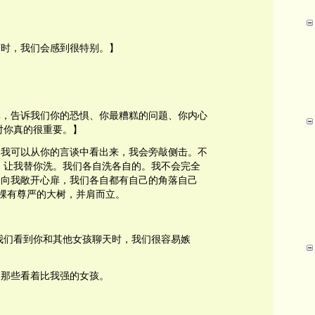
节时，我们会感到很特别。】
扉，告诉我们你的恐惧、你最糟糕的问题、你内心
对你真的很重要。】
。我可以从你的言谈中看出来，我会旁敲侧击。不
ry拿出来，让我替你洗。我们各自洗各自的。我不会完全
全向我敞开心扉，我们各自都有自己的角落自己
是两棵有尊严的大树，并肩而立。
我们看到你和其他女孩聊天时，我们很容易嫉
是那些看着比我强的女孩。