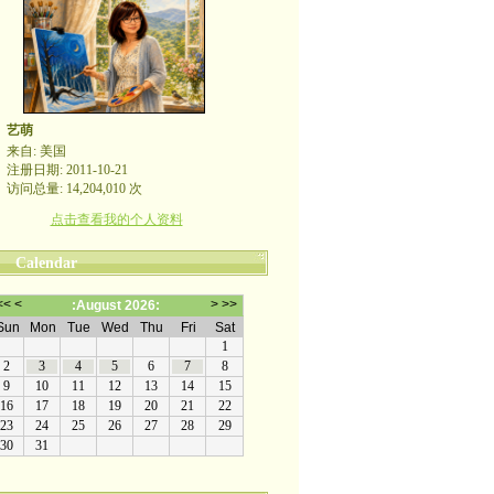
艺萌
来自: 美国
注册日期: 2011-10-21
访问总量: 14,204,010 次
点击查看我的个人资料
Calendar