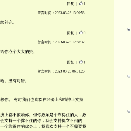
回复
|
1
留言时间：2023-03-23 13:00:58
继续补充。
回复
|
0
留言时间：2023-03-23 12:58:32
，给你点个大大的赞。
回复
|
1
留言时间：2023-03-23 06:31:26
词哈。没有对错。
赖你。 有时我们也喜欢在经济上和精神上支持
经济上都不依赖你。但你必须是个靠得住的人，必
不会支持一个撑不住的你，我会支持挺立不倒的
在一个靠得住的你身上，我喜欢支持一个不需要我