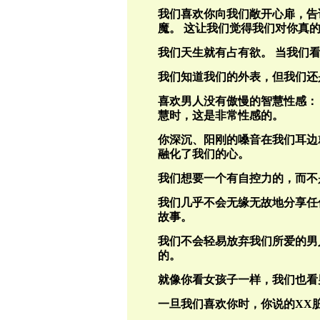
我们喜欢你向我们敞开心扉，告
魔。
这让我们觉得我们对你真
我们天生就有占有欲。
当我们
我们知道我们的外表，但我们还
喜欢男人没有傲慢的智慧性感：
慧时，这是非常性感的。
你深沉、阳刚的嗓音在我们耳边
融化了我们的心。
我们想要一个有自控力的，而不
我们几乎不会无缘无故地分享任
故事。
我们不会轻易放弃我们所爱的男
的。
就像你看女孩子一样，我们也看
一旦我们喜欢你时，你说的
XX