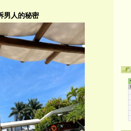
诉男人的秘密