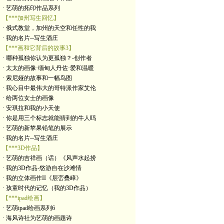
· 艺萌的拓印作品系列
【***加州写生回忆】
· 俄式教堂，加州的天空和任性的我
· 我的名片--写生酒庄
【***画和它背后的故事3】
· 哪种孤独你认为更孤独？-创作者
· 太太的画像·缅甸人丹佐·爱和温暖
· 索尼娅的故事和一幅鸟图
· 我心目中最伟大的哥特派作家艾伦
· 给两位女士的画像
· 安琪拉和我的小天使
· 你是用三个标志就能猜到的牛人吗
· 艺萌的新苹果铅笔的展示
· 我的名片--写生酒庄
【***3D作品】
· 艺萌的吉祥画（话）《风声水起捞
· 我的3D作品-悠游自在沙滩情
· 我的立体画作II《层峦叠嶂》
· 孩童时代的记忆（我的3D作品）
【***ipad绘画】
· 艺萌ipad绘画系列6
· 海风诗社为艺萌的画题诗