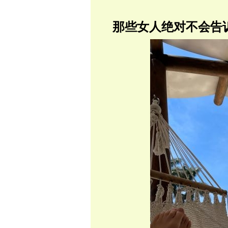
那些女人绝对不会告