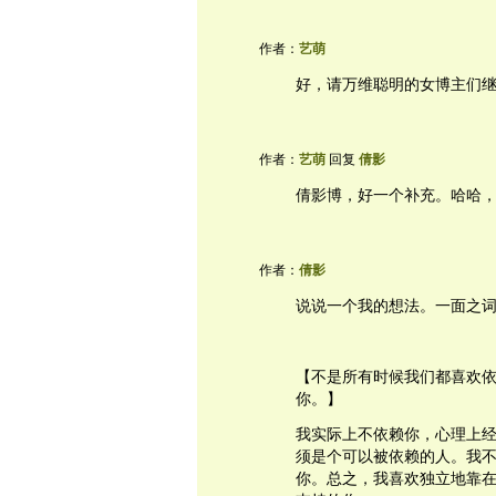
作者：
艺萌
好，请万维聪明的女博主们
作者：
艺萌
回复
倩影
倩影博，好一个补充。哈哈
作者：
倩影
说说一个我的想法。一面之
【不是所有时候我们都喜欢依
你。】
我实际上不依赖你，心理上
须是个可以被依赖的人。我
你。总之，我喜欢独立地靠