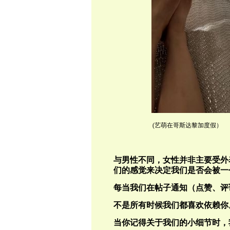
(艺萌在哥斯达黎加度假）
与男性不同，女性并非主要受外
们的感觉来决定我们是否会被一
每当我们在帖子通知（点赞、评
不是所有时候我们都喜欢依赖你
当你记得关于我们的小细节时，