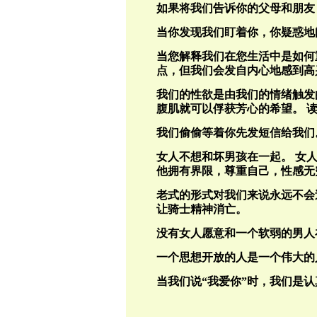
如果将我们告诉你的父母和朋友
当你发现我们盯着你，你疑惑地
当您解释我们在您生活中是如何
点，但我们会发自内心地感到高
我们的性欲是由我们的情绪触发
腹肌就可以俘获芳心的希望。
我们偷偷等着你先发短信给我们
女人不想和坏男孩在一起。
女
他拥有界限，尊重自己，性感无
老式的形式对我们来说永远不会
让骑士精神消亡。
没有女人愿意和一个软弱的男人
一个思想开放的人是一个伟大的
当我们说“我爱你”时，我们是认