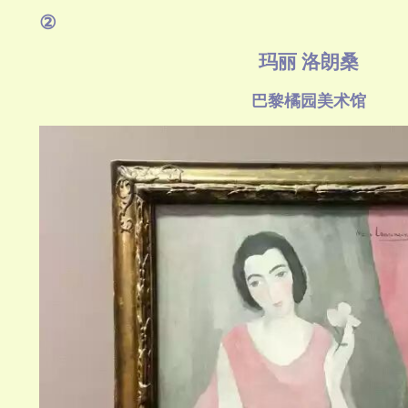
②
玛丽 洛朗桑
巴黎橘园美术馆