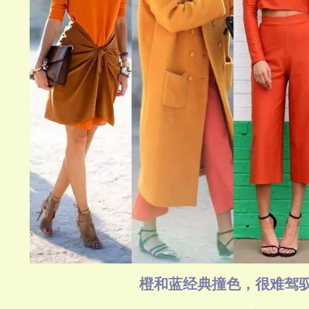
橙和蓝经典撞色，很难驾