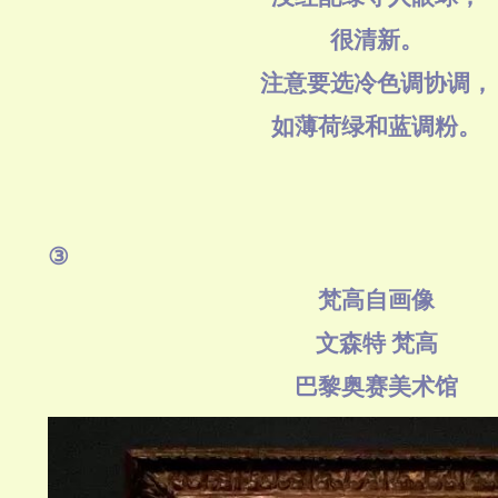
很清新。
注意要选冷色调协调，
如薄荷绿和蓝调粉。
③
梵高自画像
文森特 梵高
巴黎奥赛美术馆