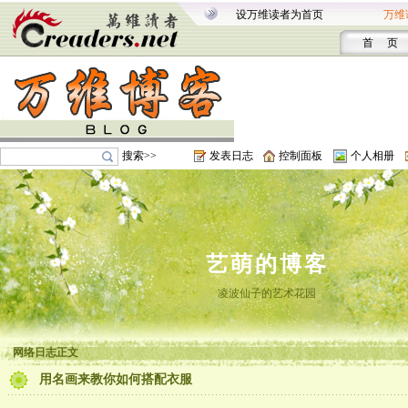
设万维读者为首页
万维
首 页
搜索>>
发表日志
控制面板
个人相册
艺萌的博客
凌波仙子的艺术花园
网络日志正文
用名画来教你如何搭配衣服