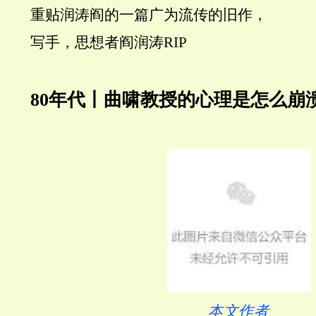
重贴润涛阎的一篇广为流传的旧作，
写手，思想者阎润涛RIP
80年代丨曲啸教授的心理是怎么崩
本文作者