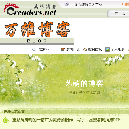
设万维读者为首页
万维
首 页
搜索>>
发表日志
控制面板
个人相册
艺萌的博客
凌波仙子的艺术花园
网络日志正文
重贴润涛阎的一篇广为流传的旧作，写手，思想者阎润涛RIP