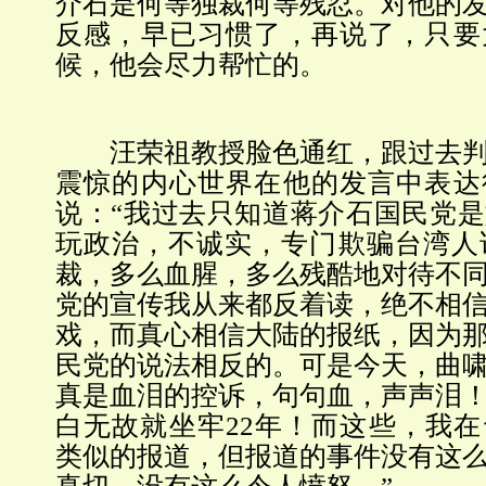
介石是何等独裁何等残忍。对他的
反感，早已习惯了，再说了，只要
候，他会尽力帮忙的。
汪荣祖教授脸色通红，跟过去判
震惊的内心世界在他的发言中表达
说：“我过去只知道蒋介石国民党
玩政治，不诚实，专门欺骗台湾人
裁，多么血腥，多么残酷地对待不
党的宣传我从来都反着读，绝不相
戏，而真心相信大陆的报纸，因为
民党的说法相反的。可是今天，曲
真是血泪的控诉，句句血，声声泪
白无故就坐牢22年！而这些，我
类似的报道，但报道的事件没有这