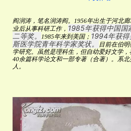
阎润涛，笔名润涛阎。
1956年出生于河北
1985年获得中国
业后从事科研工作，
二等奖。
1994年获
1985年来到美国；
斯医学院青年科学家奖状。
目前在伯明
学研究。
虽然是理科生，但自幼爱好文学，
40余篇科学论文和一部专著（合著）。系
人。