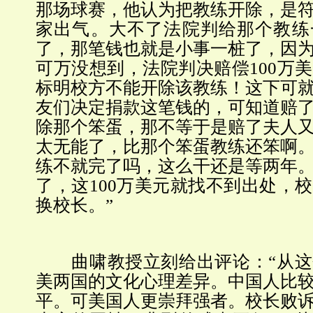
那场球赛，他认为把教练开除，是
家出气。大不了法院判给那个教练
了，那笔钱也就是小事一桩了，因
可万没想到，法院判决赔偿100万
标明校方不能开除该教练！这下可
友们决定捐款这笔钱的，可知道赔
除那个笨蛋，那不等于是赔了夫人
太无能了，比那个笨蛋教练还笨啊
练不就完了吗，这么干还是等两年
了，这100万美元就找不到出处，
换校长。”
曲啸教授立刻给出评论：“从这
美两国的文化心理差异。中国人比
平。可美国人更崇拜强者。校长败