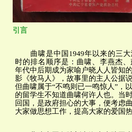
引言
曲啸是中国1949年以来的三大
时的排名顺序是：曲啸、李燕杰、彭
年代中后期成为家喻户晓人人皆知
影《牧马人》，故事里的主人公据
但曲啸属于“不鸣则已一鸣惊人”，
的留学生不知道曲啸何许人也。当
回国，是政府担心的大事，便考虑
大家做思想工作，提高大家的爱国