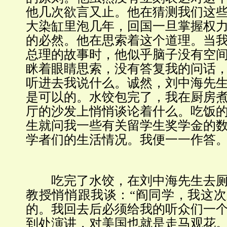
他几次欲言又止。他在猜测我们这
大染缸里泡几年，回国一旦掌握权
的必然。他在思索着这个道理。当
总理的故事时，他似乎脑子没有空
眯着眼睛思索，没有答复我的问话
听进去我说什么。诚然，刘中海先
是可以的。水饺包完了，我在厨房
厅的沙发上悄悄谈论着什么。吃饭
生就问我一些有关留学生奖学金的
学者们的生活情况。我便一一作答
吃完了水饺，在刘中海先生去厕
教授悄悄跟我谈：“阎同学，我这
的。我回去后必须给我的听众们一
到处演讲，对美国也就是走马观花