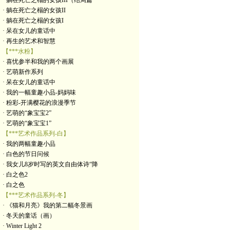
· 躺在死亡之榻的女孩III（结局篇
· 躺在死亡之榻的女孩II
· 躺在死亡之榻的女孩I
· 呆在女儿的童话中
· 再生的艺术和智慧
【***水粉】
· 喜忧参半和我的两个画展
· 艺萌新作系列
· 呆在女儿的童话中
· 我的一幅童趣小品-妈妈味
· 粉彩-开满樱花的浪漫季节
· 艺萌的“象宝宝2”
· 艺萌的“象宝宝1”
【***艺术作品系列-白】
· 我的两幅童趣小品
· 白色的节日问候
· 我女儿8岁时写的英文自由体诗“降
· 白之色2
· 白之色
【***艺术作品系列-冬】
· 《猫和月亮》我的第二幅冬景画
· 冬天的童话（画）
· Winter Light 2