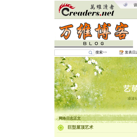
搜索>>
发表日
艺
凌波
网络日志正文
巨型屋顶艺术