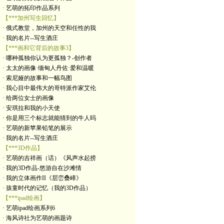
· 艺萌的拓印作品系列
【***加州写生回忆】
· 俄式教堂，加州的天空和任性的我
· 我的名片--写生酒庄
【***画和它背后的故事3】
· 哪种孤独你认为更孤独？-创作者
· 太太的画像·缅甸人丹佐·爱和温暖
· 索尼娅的故事和一幅鸟图
· 我心目中最伟大的哥特派作家艾伦
· 给两位女士的画像
· 安琪拉和我的小天使
· 你是用三个标志就能猜到的牛人吗
· 艺萌的新苹果铅笔的展示
· 我的名片--写生酒庄
【***3D作品】
· 艺萌的吉祥画（话）《风声水起捞
· 我的3D作品-悠游自在沙滩情
· 我的立体画作II《层峦叠嶂》
· 孩童时代的记忆（我的3D作品）
【***ipad绘画】
· 艺萌ipad绘画系列6
· 海风诗社为艺萌的画题诗