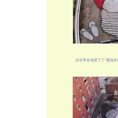
在世界各地留下了“睡觉