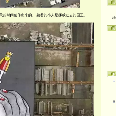
转
四天的时间创作出来的。 躺着的小人是挪威过去的国王。