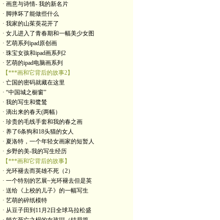
· 画意与诗情- 我的新名片
· 脚摔坏了能做些什么
· 我家的山茱萸花开了
· 女儿进入了青春期和一幅美少女图
· 艺萌系列ipad原创画
· 珠宝女孩和ipad画系列2
· 艺萌的ipad电脑画系列
【***画和它背后的故事2】
· 亡国的密码就藏在这里
· “中国城之橱窗”
· 我的写生和鹭鸶
· 滴出来的春天(两幅）
· 珍贵的毛线手套和我的春之画
· 养了6条狗和18头猫的女人
· 夏洛特，一个年轻女画家的短暂人
· 乡野的美-我的写生经历
【***画和它背后的故事】
· 光环褪去而英雄不死（2）
· 一个特别的艺展~光环褪去但是英
· 送给《上校的儿子》的一幅写生
· 艺萌的碎纸模特
· 从豆子田到11月2日全球马拉松盛