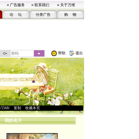
广告服务
联系我们
关于万维
论 坛
分类广告
购 物
帮助
退出
u/5568/
>
复制
>
收藏本页
我的名片