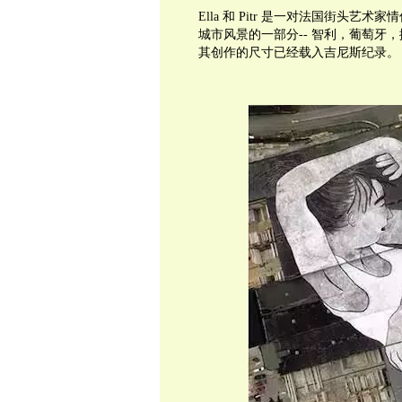
Ella 和 Pitr 是一对法国街
城市风景的一部分-- 智利，葡萄牙
其创作的尺寸已经载入吉尼斯纪录。