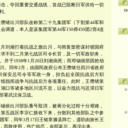
侧击，夺回重要交通战线，首战已阻断日军供给一切
转
利。
缵绪出川部队改称第二十九集团军（下割第44军和
调遣，本人是该集团军第44军150师450团2营4连
11月刘湘打着抗战之旗出川，与韩复榘密谋封锁国府
要求不到二月第七战区司令长官，及一切军政职务，
并于1938年1月20日刘湘病死；而邓锡侯部因抢劫
川。同年2月，由国民政府公布王缵绪任四川省政府
川保安总司令等军政一身，担负起全国抗战后方职
前线指挥战争与抗战后方各项重任。此时，王缵绪第
、湖口等诸多地区川流不息，以奋力抵抗与迟滞日军
部署武汉保卫战。
邓锡侯出川部队番号取消，被蒋分化过程十分艰难，
是第五战区李宗仁接收下来，分散到其他部队之中参
团军，同年3月17日王铭章滕县阵亡，遗职由旅长王
，而散使用，伤亡殆尽，余部返川，再没出来。