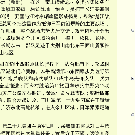
心洲（新洲），在这一带王缵绪总司令指挥集团各军
防重镇田家镇，构筑阵地、炮台，是扼守长江要塞咽
凶涌，要塞与江对岸峭崖壁形成犄角，号称“楚江锁
王总司令把这里作为抵御日军前沿屏障的主要战场，
日军师团；整个战场态势犬牙交错，攻守阵地十分激
势，战场遍及全县区域的余川、梅川、松阳、龙坪、
。长期以来，部队足迹于大别山南北东三面山麓和长
山地区。
6师团在稻叶四郞师团长指挥下，从合肥南下，攻战桐
至湖北门户黄梅。以牛岛满第36旅团率步兵佐野第
及两个炮兵联队和骑兵联队组成牛岛先锋支队，兵力
路全速推进；而今村胜治第11旅团率步兵中野第13联
人，沿黄广公路左右推进，策应牛岛先锋支队；稻叶四郞
殿后，联合发起进攻。而川军第二十九集团军在王缵绪
向广济东北高地转移，进入余川区域，日军紧紧尾随
击，第二十九集团军两军四师，采取侧击完成对日军第
6师团因携带大量重装备，置后方于不顾，远途奔袭