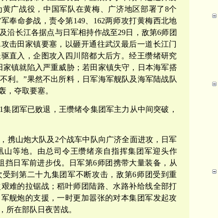
为黄广战役，中国军队在黄梅、广济地区部署了8个
7军奉命参战，责令第149、162两师攻打黄梅西北地
及沿长江各据点与日军相持作战至29日，敌第6师团
翼攻击田家镇要塞，以砸开通往武汉最后一道长江门
长驱直入，企图攻入四川陪都大后方。经王缵绪研究
田家镇就陷入严重威胁；若田家镇失守，日本海军搭
不利。”果然不出所料，日军海军舰队及海军陆战队
轰，夺取要塞。
11集团军已败退，王缵绪令集团军主力从中间突破，
毕，携山炮大队及2个战车中队向广济全面进攻，日军
凰山等地。由总司令王缵绪亲自指挥集团军迎头作
阻挡日军前进步伐。日军第6师团携带大量装备，从
次受到第二十九集团军不断攻击，敌第6师团受到重
次艰难的拉锯战；稻叶师团陆路、水路补给线全部打
日军舰炮的支援，一时更加嚣张的对本集团军发起攻
，所在部队日夜苦战。