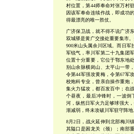
村位置，第44师奉命对张万村驻
因该军奉命连续作战，即成功
得最漂亮的唯一胜仗。
广济保卫战，就不得不说广济
双城驿是黄广交接处重要集市。这
900米山头属余川区域。而日
军锐气，率川军第二十九集团
位置十分重要，它位于鄂东地
别山余脉横岗山、太平山一带
令第44军强攻黄梅，令第67
校炮科专业，曾亲自操作重炮，
集火力猛攻，都百发百中；在
个昼夜，最后冲锋时，一波倒
河，纵然日军火力足够球强大，
渐减弱，终未攻破川军驻守阵地
8月2日，战火延伸到北部梅川
其隘口是困龙关（颈）；南部