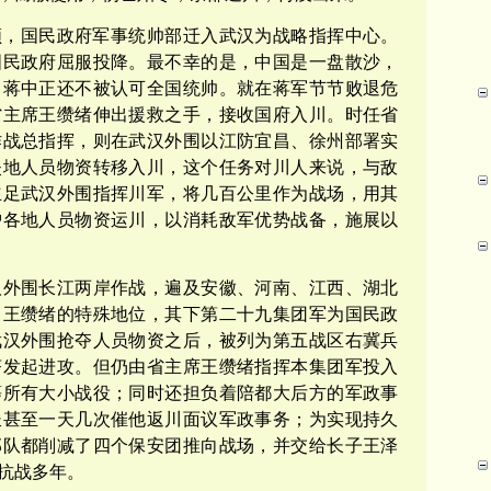
敌占领，国民政府军事统帅部迁入武汉为战略指挥中心。
国民政府屈服投降。最不幸的是，中国是一盘散沙，
，蒋中正还不被认可全国统帅。就在蒋军节节败退危
省主席王缵绪伸出援救之手，接收国府入川。时任省
作战总指挥，则在武汉外围以江防宜昌、徐州部署实
失地人员物资转移入川，这个任务对川人来说，与敌
立足武汉外围指挥川军，将几百公里作为战场，用其
护各地人员物资运川，以消耗敌军优势战备，施展以
汉外围长江两岸作战，遍及安徽、河南、江西、湖北
出王缵绪的特殊地位，其下第二十九集团军为国民政
武汉外围抢夺人员物资之后，被列为第五战区右冀兵
济发起进攻。但仍由省主席王缵绪指挥本集团军投入
等所有大小战役；同时还担负着陪都大后方的军政事
长甚至一天几次催他返川面议军政事务；为实现持久
部队都削减了四个保安团推向战场，并交给长子王泽
线抗战多年。