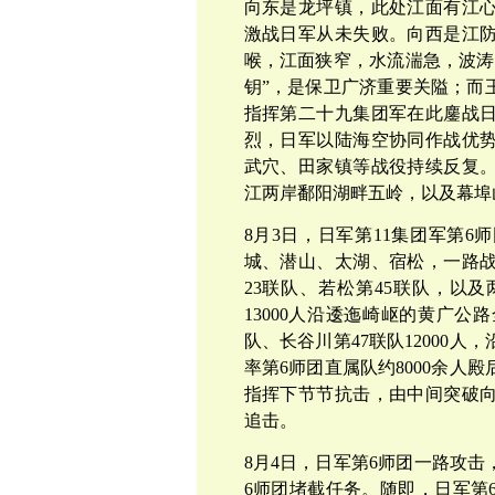
向东是龙坪镇，此处江面有江
激战日军从未失败。向西是江
喉，江面狭窄，水流湍急，波涛
钥”，是保卫广济重要关隘；而
指挥第二十九集团军在此鏖战
烈，日军以陆海空协同作战优
武穴、田家镇等战役持续反复
江两岸鄱阳湖畔五岭，以及幕埠
8月3日，日军第11集团军第
城、潜山、太湖、宿松，一路战
23联队、若松第45联队，以
13000人沿逶迤崎岖的黄广公
队、长谷川第47联队12000
率第6师团直属队约8000余人
指挥下节节抗击，由中间突破
追击。
8月4日，日军第6师团一路攻
6师团堵截任务。随即，日军第