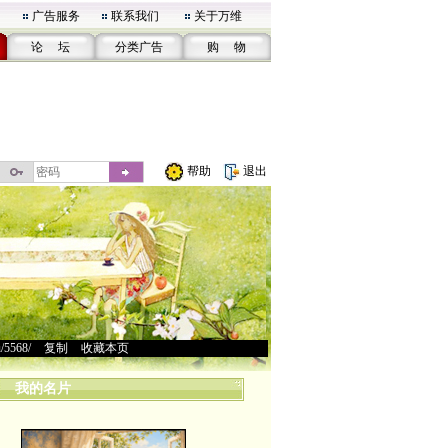
广告服务
联系我们
关于万维
论 坛
分类广告
购 物
帮助
退出
u/5568/
>
复制
>
收藏本页
我的名片