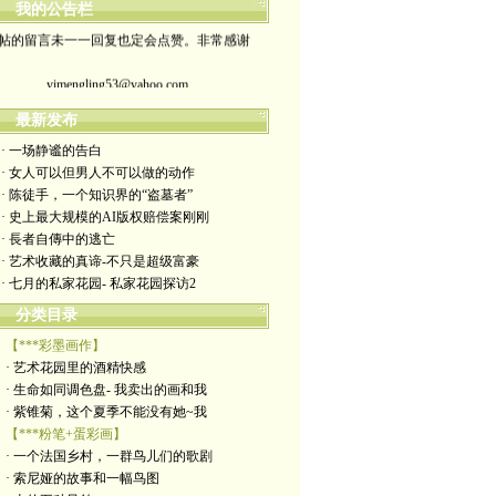
我的公告栏
帖的留言未一一回复也定会点赞。非常感谢
yimengling53@yahoo.com
有意收藏者请私信我，感谢一贯支持
最新发布
· 一场静谧的告白
政治转载不一定代表本人意见
· 女人可以但男人不可以做的动作
· 陈徒手，一个知识界的“盗墓者”
艺术博客：https://yimengl.blog
· 史上最大规模的AI版权赔偿案刚刚
· 長者自傳中的逃亡
目录中标注星号的为本人艺术原创
· 艺术收藏的真谛-不只是超级富豪
· 七月的私家花园- 私家花园探访2
分类目录
【***彩墨画作】
· 艺术花园里的酒精快感
· 生命如同调色盘- 我卖出的画和我
· 紫锥菊，这个夏季不能没有她~我
【***粉笔+蛋彩画】
· 一个法国乡村，一群鸟儿们的歌剧
· 索尼娅的故事和一幅鸟图