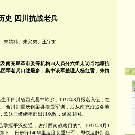
历史-四川抗战老兵
、朱婧祎、朱兴弟、王宇知
究及南充民革市委等机构24人员分六组走访当地籍抗
集团军老兵口述最多，集中该军整理人杨红雷、朱婧
9日出生于四川省西充县中岭乡，1937年8月报名入伍，在
胜、合川到重庆铜梁县接受军训，后从南充沿途各地
，欢送王缵绪率部出川杀敌，保家卫国。
掌握平汉交通，攻打西南战略目的”。1937年9月1
东下，日步行140华里速度负重行军，即快速赶到战