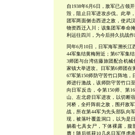
自1938年6月6日，敌军已占
毁，阻止日军进攻步伐。此举
团军两面侧击西进之敌，使武
物资西迁入川；该集团军奉命
利运往四川，为今后持久抗战作
同年6月10日，日军海军溯长
44军集结黄梅附近；第67军集
3师团与台湾佐藤旅团配合机械
家镇大举进攻。日军第6师团在
67军第150师防守苦竹口阵地，
师进行激战，该师防守苦竹口
向日军反击，令第150师、第
山、左北砦日军进攻，以切断宿黄
河桥，全歼阵前之敌，围歼敌军
战，所在第44军为先头部队向
现，被落叶覆盖洞口，以为是
躺着七具女尸，下体裸露，腹
膺！随后抓获10几名日军俘虏