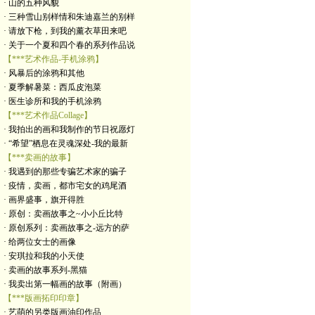
· 山的五种风貌
· 三种雪山别样情和朱迪嘉兰的别样
· 请放下枪，到我的薰衣草田来吧
· 关于一个夏和四个春的系列作品说
【***艺术作品-手机涂鸦】
· 风暴后的涂鸦和其他
· 夏季解暑菜：西瓜皮泡菜
· 医生诊所和我的手机涂鸦
【***艺术作品Collage】
· 我拍出的画和我制作的节日祝愿灯
· “希望”栖息在灵魂深处-我的最新
【***卖画的故事】
· 我遇到的那些专骗艺术家的骗子
· 疫情，卖画，都市宅女的鸡尾酒
· 画界盛事，旗开得胜
· 原创：卖画故事之~小小丘比特
· 原创系列：卖画故事之-远方的萨
· 给两位女士的画像
· 安琪拉和我的小天使
· 卖画的故事系列-黑猫
· 我卖出第一幅画的故事（附画）
【***版画拓印印章】
· 艺萌的另类版画油印作品