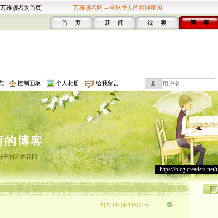
设万维读者为首页
万维读者网 -- 全球华人的精神家园
首 页
新 闻
视 频
博 客
志
控制面板
个人相册
给我留言
萌的博客
仙子的艺术花园
https://blog.creaders.net/
2024-09-06 11:07:36