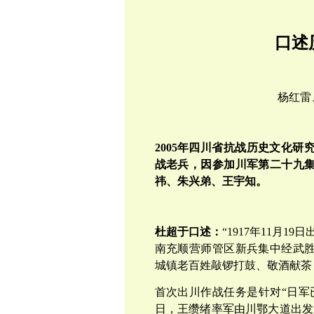
口述
杨红雷
2005年四川省抗战历史文化研
战老兵，因参加川军第二十九
祎、朱兴弟、王宇知。
杜超于口述：
“1917年11月1
南充顺营师管区新兵集中经武
城镇老百姓敲锣打鼓、敬酒献茶
首次出川作战任务是针对“日军已
日，王缵绪率军由川鄂大道出发