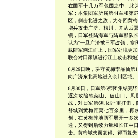
在国军十几万军包围之中。此
军；本集团军所属第44军和第6
区，侧击北进之敌，为夺回黄梅
增兵攻击广济、梅川，并从后
锁，日军登陆海军与陆军部队
认为“一旦广济被日军占领，塞
载陆军溯江而上，国军处境更加
联合对田家镇进行江上攻击和炮
8月29日晚，驻守黄梅李品仙第
向广济东北高地进入余川区域。
8月30日，日军第6师团集结完
逐次攻陷笔架山、破山口、凤
战，对日军第6师团严重打击，
舒城到黄梅距离七百余里，再
创，在黄梅阵地两军展开十多
通，又得到后续力量和长江中
击。黄梅城失而复得、得而复失