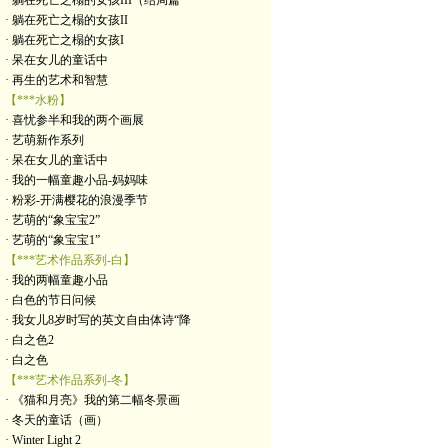
· 躺在死亡之榻的女孩III（结局篇
· 躺在死亡之榻的女孩II
· 躺在死亡之榻的女孩I
· 呆在女儿的童话中
· 再生的艺术和智慧
【***水粉】
· 喜忧参半和我的两个画展
· 艺萌新作系列
· 呆在女儿的童话中
· 我的一幅童趣小品-妈妈味
· 粉彩-开满樱花的浪漫季节
· 艺萌的“象宝宝2”
· 艺萌的“象宝宝1”
【***艺术作品系列-白】
· 我的两幅童趣小品
· 白色的节日问候
· 我女儿8岁时写的英文自由体诗“降
· 白之色2
· 白之色
【***艺术作品系列-冬】
· 《猫和月亮》我的第二幅冬景画
· 冬天的童话（画）
· Winter Light 2