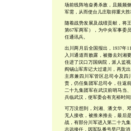
场前线阵地奋勇杀敌，且频频
军需，从而使台儿庄取得重大胜
随着战势发展及战绩贡献，将王
第67军两军），为中央军事委员会
任通讯兵。
出川两月后全国报出，1937年
入川通道而败露，被撤去刘湘
住进了汉口万国病院，派人监视。
阎锡山军库记大过遣川，再无出
主席兼四川军管区总司令及四
责，仍任集团军总司令，往返
二十九集团军在武汉前哨马当
兵临武汉，使军委会有充裕时间
可万没想到，刘湘、潘文华、
无人接收，被推来推去，最后
战，有部分川军进入第二十九集
志远接任，因军队番号早已取消