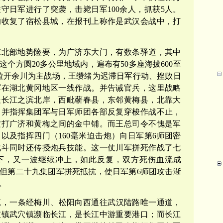
守日军进行了突袭，击毙日军100余人，抓获5人。
的收复了宿松县城，在报刊上称作是武汉会战中，打
东北部地势险要，为广济东大门，有数条驿道，其中
个方圆20多公里地域内，遍布有50多座海拔600至
军拉开余川为主战场，王缵绪为迟滞日军行动、挫败日
军在湖北黄冈地区一线作战。并告诫官兵，这里战略
处长江之滨北岸，西毗蕲春县，东邻黄梅县，北靠大
，并指挥集团军与日军师团各部反复穿梭作战不止，
军攻打广济和黄梅之间的金中铺。而王总司令不愧是军
以及指挥四门（160毫米迫击炮）向日军第6师团密
战斗同时还传授炮兵技能。这一仗川军拼死作战了七
下，又一波继续冲上，如此反复，双方死伤血流成
但第二十九集团军拼死抵抗，使日军第6师团攻击渐
。
镇，一条经梅川、松阳向西通往武汉陆路唯一通道，
重镇武穴镇濒临长江，是长江中游重要港口；而长江