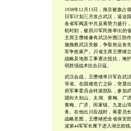
1938年12月13日，南京被
日军计划三月攻占武汉，逼迫
各省军阀及中共反蒋势力盛行
机时刻，被四川军民推举出的
主席王缵绪兼有武汉外围江防
施挽救武汉失败，争取抢运各
军争抢家产。川省主席王缵绪
战略及地形工事逐次抵抗，掩
弱胜强战术抗击日寇。
武汉会战，王缵绪率川军在武
等省。在国难危亡之际，突显
府军事委员会特派部队，参加
团向大别山、太湖、黄梅、广
黄梅、广济、田家镇、九龙山
务。在他出川应战时，蒋委员
战略意图，王缵绪把全省保安
浚第44军军长麾下进入湖北前