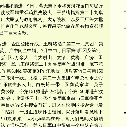
领开封继续前进，9日，蒋无奈下令将黄河花园口河堤炸
，使敌军辎重弹药损失较大；王缵绪指挥第二十九集
汉广大民众与政府机构、大专院校、以及工厂等大批
掩护卢作孚轮船公司，将宜昌等地储存所有物资都顺
出了巨大贡献。
江西进，企图登陆作战。王缵绪指挥第二十九集团军第
结黄、广中间金中铺。7月中旬，日军第6师团及第2、
化部队7万余人，向大别山、太湖、黄梅、广济、田
黄济一线与王缵绪第二十九集团军作战艰难，属下第
日军第6师团突破第84军阵地后，进攻苦竹口与第150
至二郎河一线。此役，第二十九集团军奉总司令之命
161师攻击多云山、白杨岭一带；又向黄家垴、英子
公路；令第161师进占左北砦；令第150师进占渡
200余，收复多云山；整个集团军奉命与日军拼死争
军事目标宿松县搜索前进，进入宿松地区搜索途中发
日军陷阱，一股血腥味扑面难闻。揭开落叶看见地下
部刀痕累累，大小肠暴露在外，官兵们见此义愤填
承认了强奸罪行，并从日军口中得知一个中队在张万