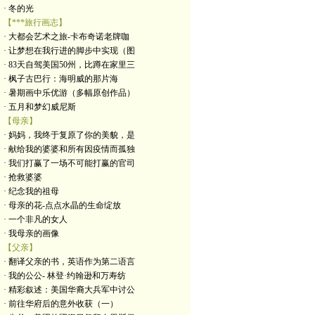
· 冬的光
【***旅行画志】
· 大都会艺术之旅-卡布奇诺老牌咖
· 让梦想在我行进的脚步中实现（图
· 83天自驾美国50州，比蹲在家里三
· 枫子古巴行：海明威的那片海
· 暑期画中乐优游（多幅原创作品）
· 五月和梦幻威尼斯
【母亲】
· 妈妈，我终于复原了你的美貌，是
· 献给我的婆婆和所有因疫情而孤独
· 我们打赢了一场不可能打赢的官司
· 抢救婆婆
· 纪念我的祖母
· 母亲的花-点点水晶的生命绽放
· 一个非凡的女人
· 我母亲的画像
【父亲】
· 翻译父亲的书，英语作为第二语言
· 我的公公- 林登·约翰逊和万寿纺
· 精彩叙述：美国华裔大兵军中讨公
· 前往华府后的意外收获（一）