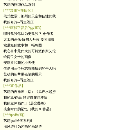
· 艺萌的拓印作品系列
【***加州写生回忆】
· 俄式教堂，加州的天空和任性的我
· 我的名片--写生酒庄
【***画和它背后的故事3】
· 哪种孤独你认为更孤独？-创作者
· 太太的画像·缅甸人丹佐·爱和温暖
· 索尼娅的故事和一幅鸟图
· 我心目中最伟大的哥特派作家艾伦
· 给两位女士的画像
· 安琪拉和我的小天使
· 你是用三个标志就能猜到的牛人吗
· 艺萌的新苹果铅笔的展示
· 我的名片--写生酒庄
【***3D作品】
· 艺萌的吉祥画（话）《风声水起捞
· 我的3D作品-悠游自在沙滩情
· 我的立体画作II《层峦叠嶂》
· 孩童时代的记忆（我的3D作品）
【***ipad绘画】
· 艺萌ipad绘画系列6
· 海风诗社为艺萌的画题诗