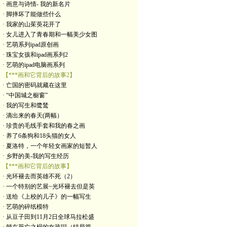
· 画意与诗情- 我的新名片
· 脚摔坏了能做些什么
· 我家的山茱萸花开了
· 女儿进入了青春期和一幅美少女图
· 艺萌系列ipad原创画
· 珠宝女孩和ipad画系列2
· 艺萌的ipad电脑画系列
【***画和它背后的故事2】
· 亡国的密码就藏在这里
· “中国城之橱窗”
· 我的写生和鹭鸶
· 滴出来的春天(两幅）
· 珍贵的毛线手套和我的春之画
· 养了6条狗和18头猫的女人
· 夏洛特，一个年轻女画家的短暂人
· 乡野的美-我的写生经历
【***画和它背后的故事】
· 光环褪去而英雄不死（2）
· 一个特别的艺展~光环褪去但是英
· 送给《上校的儿子》的一幅写生
· 艺萌的碎纸模特
· 从豆子田到11月2日全球马拉松盛