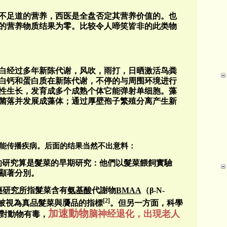
不足道的营养，西医是全盘否定其营养价值的。也
的营养物质结果为零。比较令人啼笑皆非的此类物
白经过多年新陈代谢，风吹，雨打，日晒激活鸟粪
白钙和蛋白质在新陈代谢，不停的与周围环境进行
性生长，发育成多个成熟个体它能弹射单细胞。藻
菌落并发展成藻体；通过厚壁孢子繁殖分离产生新
能传播疾病。后面的结果当然不出意料：
的研究算是髮菜的早期研究：他們以髮菜餵飼實驗
顯著分別
。
藥研究所
指髮菜含有
氨基酸
代謝物
BMAA
（
β-N-
[2]
被視為真品髮菜與贗品的指標
。但另一方面，科學
加速動物
脑神经退化，出現老人
對動物有毒，