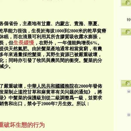
转
各個省份，主產地有
甘肅
、
内蒙古
、
青海
、
寧夏
、
乾旱能力很強，生長於海拔
1000
到
2800
米的乾旱貧瘠
休眠，而在清晨可利用其所含膠質吸收露水膨脹，
生長緩慢
長，但
，在野外，一年僅能夠增長
6%
。
提供天然氮肥。由於髮菜產地通常相當貧窮，有農
多年來過量採挖髮菜，其野生資源已被嚴重破壞，
化；同時亦引發了牧民與農民間的衝突
。髮菜的分
減少。
了
嚴重破壞，
中華人民共和國國務院
在
2000
年發佈
发菜制止滥挖甘草和麻黄草有关问题的通知》，將
录
》
中髮菜的保護級別從二級調整爲一級，並要求
銷售和出口，禁令于
2000
年
7
月生效。所以：
重破坏生態的行为