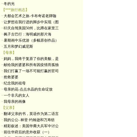
· 冬的光
【***旅行画志】
· 大都会艺术之旅-卡布奇诺老牌咖
· 让梦想在我行进的脚步中实现（图
· 83天自驾美国50州，比蹲在家里三
· 枫子古巴行：海明威的那片海
· 暑期画中乐优游（多幅原创作品）
· 五月和梦幻威尼斯
【母亲】
· 妈妈，我终于复原了你的美貌，是
· 献给我的婆婆和所有因疫情而孤独
· 我们打赢了一场不可能打赢的官司
· 抢救婆婆
· 纪念我的祖母
· 母亲的花-点点水晶的生命绽放
· 一个非凡的女人
· 我母亲的画像
【父亲】
· 翻译父亲的书，英语作为第二语言
· 我的公公- 林登·约翰逊和万寿纺
· 精彩叙述：美国华裔大兵军中讨公
· 前往华府后的意外收获（一）