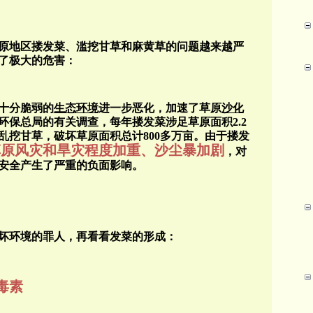
原地区搂发菜、滥挖甘草和麻黄草的问题越来越严
了极大的危害：
十分脆弱
的
生态环境
进一步恶化，加速了草原
沙化
环保总局的有关调查，每年搂发菜涉足草原面积
2.2
乱挖甘草，破坏草原面积总计
800
多万亩。由于搂发
草原风灾和旱灾程度加重、沙尘暴加剧
，
对
安全产生了严重的负面影响。
坏环境的罪人，再看看发菜的形成：
毒素