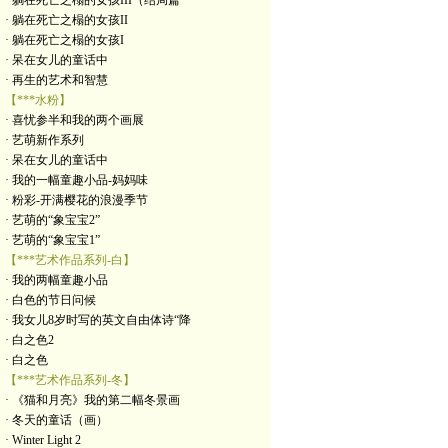
· 躺在死亡之榻的女孩III（结局篇
· 躺在死亡之榻的女孩II
· 躺在死亡之榻的女孩I
· 呆在女儿的童话中
· 再生的艺术和智慧
【***水粉】
· 喜忧参半和我的两个画展
· 艺萌新作系列
· 呆在女儿的童话中
· 我的一幅童趣小品-妈妈味
· 粉彩-开满樱花的浪漫季节
· 艺萌的“象宝宝2”
· 艺萌的“象宝宝1”
【***艺术作品系列-白】
· 我的两幅童趣小品
· 白色的节日问候
· 我女儿8岁时写的英文自由体诗“降
· 白之色2
· 白之色
【***艺术作品系列-冬】
· 《猫和月亮》我的第二幅冬景画
· 冬天的童话（画）
· Winter Light 2