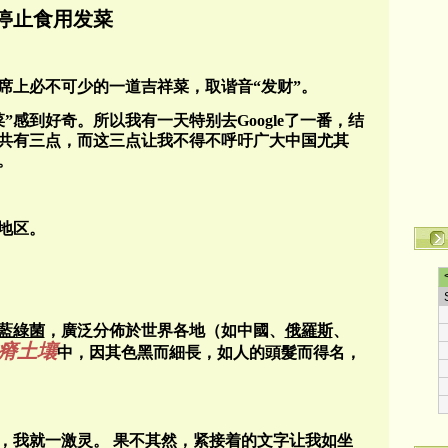
停止食用发菜
席上必不可少的一道吉祥菜，取谐音“发财”。
菜”感到好奇。
所以我有一天特别去
Google
了一番，结
共有三点，而这三点让我不得不呼吁广大中国尤其
。
地区。
藍綠菌
，廣泛分佈於世界各地（如中國、
俄羅斯
、
瘠土壤
中，因其色黑而細長，如人的頭髮而得名，
，我就一激灵。
果不其然，紧接着的文字让我如坐