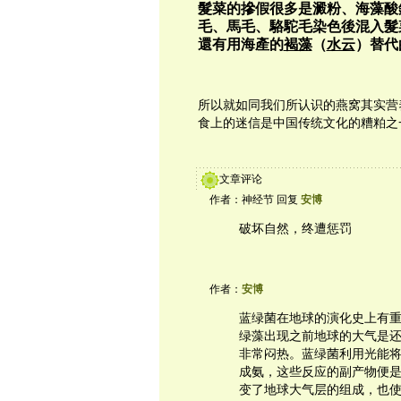
髮菜的摻假很多是澱粉、海藻酸
毛、馬毛、駱駝毛染色後混入髮
還有用海產的
褐藻
（
水云
）替代
所以就如同我们所认识的燕窝其实营
食上的迷信是中国传统文化的糟粕之
文章评论
作者：神经节 回复
安博
破坏自然，终遭惩罚
作者：
安博
蓝绿菌在地球的演化史上有
绿藻出现之前地球的大气是
非常闷热。蓝绿菌利用光能
成氨，这些反应的副产物便
变了地球大气层的组成，也