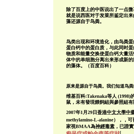
除了百度上的中医说出了一点微
就是说西医对于发菜所鉴定出来
藻还源自于鸟粪。
鸟类出现和环境造化，由鸟粪蛋
蛋白钙中的蛋白质，与此同时蛋
物质和能量交换使蛋白钙大量活
体中的单细胞分离出来形成新的
的藻体。（百度百科）
原来是源自于鸟粪。我们知道鸟粪
维基百科:Takenaka
等人
(1998)
鼠，未有發現餵飼組與參照組有
2007
年
1
月
29
日
香港中文大學
中
methylamino-L-alanine
）
，
，可
家視
BMAA
為
神經毒素
，已證實
[
痴呆症
或帕金森等
症狀