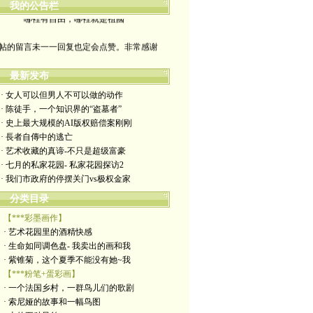
我的公告栏
哪裡有自由，哪裡就是祖國
帖的留言未一一回复也定会点赞。非常感谢
yimengling53@yahoo.com
最新发布
有意收藏者请私信我，感谢一贯支持
· 女人可以但男人不可以做的动作
· 陈徒手，一个知识界的“盗墓者”
政治转载不一定代表本人意见
· 史上最大规模的AI版权赔偿案刚刚
· 長者自傳中的逃亡
艺术博客：https://yimengl.blog
· 艺术收藏的真谛-不只是超级富豪
· 七月的私家花园- 私家花园探访2
目录中标注星号的为本人艺术原创
· 我们市政府的停摆关门vs极权金家
分类目录
【***彩墨画作】
· 艺术花园里的酒精快感
· 生命如同调色盘- 我卖出的画和我
· 紫锥菊，这个夏季不能没有她~我
【***粉笔+蛋彩画】
· 一个法国乡村，一群鸟儿们的歌剧
· 索尼娅的故事和一幅鸟图