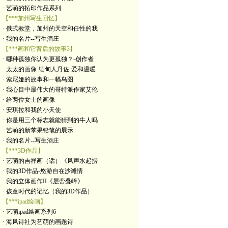
· 艺萌的拓印作品系列
【***加州写生回忆】
· 俄式教堂，加州的天空和任性的我
· 我的名片--写生酒庄
【***画和它背后的故事3】
· 哪种孤独你认为更孤独？-创作者
· 太太的画像·缅甸人丹佐·爱和温暖
· 索尼娅的故事和一幅鸟图
· 我心目中最伟大的哥特派作家艾伦
· 给两位女士的画像
· 安琪拉和我的小天使
· 你是用三个标志就能猜到的牛人吗
· 艺萌的新苹果铅笔的展示
· 我的名片--写生酒庄
【***3D作品】
· 艺萌的吉祥画（话）《风声水起捞
· 我的3D作品-悠游自在沙滩情
· 我的立体画作II《层峦叠嶂》
· 孩童时代的记忆（我的3D作品）
【***ipad绘画】
· 艺萌ipad绘画系列6
· 海风诗社为艺萌的画题诗