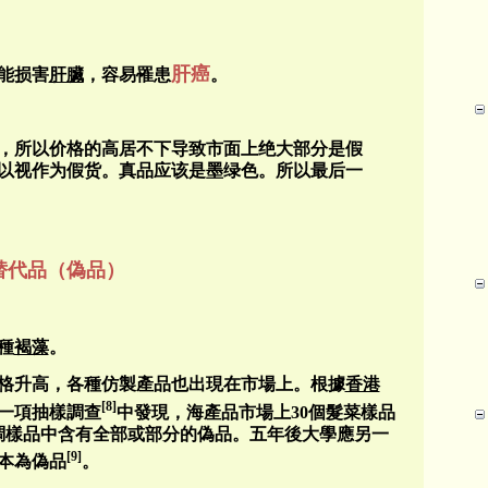
肝癌
能损害
肝臟
，容易罹患
。
，所以价格的高居不下导致市面上绝大部分是假
以视作为假货。真品应该是墨绿色。所以最后一
替代品（偽品）
種
褐藻
。
格升高，各種仿製產品也出現在市場上。根據
香港
[8]
一項抽樣調查
中發現，海產品市場上
30
個髮菜樣品
調樣品中含有全部或部分的偽品。五年後大學應另一
[9]
本為偽品
。