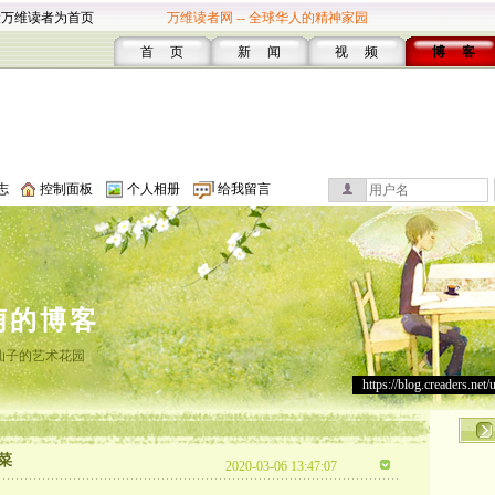
设万维读者为首页
万维读者网 -- 全球华人的精神家园
首 页
新 闻
视 频
博 客
志
控制面板
个人相册
给我留言
萌的博客
仙子的艺术花园
https://blog.creaders.net/
菜
2020-03-06 13:47:07