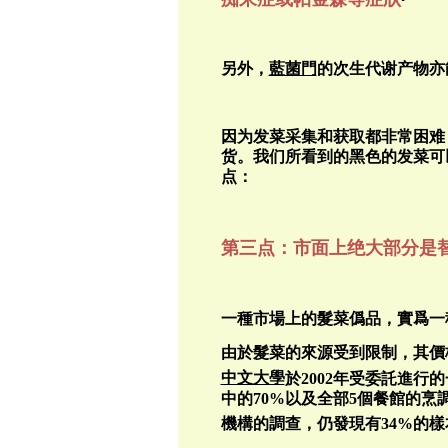
另外，
藍菌門
的次生代谢产物亦
因为发菜采集和获取都非常困难
货。我们所看到的黑色的发菜可
点：
第三点：市面上绝大部分是
一種市場上的髮菜僞品，實爲一
由於髮菜的來源受到限制，其價
中文大學
於
2002
年受委託進行的
中的
70%
以及全部
5
個餐館的烹
機構的調查，仍發現有
34%
的樣