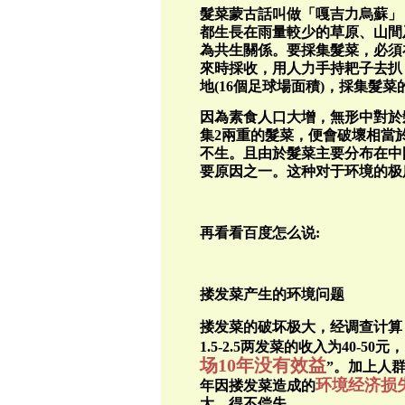
髮菜蒙古話叫做「嘎吉力烏蘇」
都生長在雨量較少的草原、山間
為共生關係。要採集髮菜，必須
來時採收，用人力手持耙子去扒
地
(16
個足球場面積
)
，採集髮菜
因為素食人口大增，無形中對於
集
2
兩重的髮菜，便會破壞相當
不生。且由於髮菜主要分布在中
要原因之一。这种对于环境的极
再看看百度怎么说
:
搂发菜产生的环境问题
搂发菜的破坏极大，经调查计算
1.5-2.5
两发菜的收入为
40-50
元，
场
10
年没有效益
”
。加上人
环境经济损
年因搂发菜造成的
大，得不偿失。