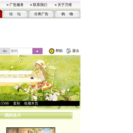
广告服务
联系我们
关于万维
论 坛
分类广告
购 物
帮助
退出
u/5568/
>
复制
>
收藏本页
我的名片