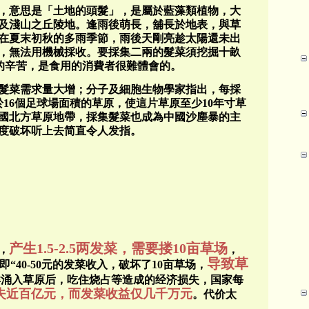
，意思是「土地的頭髮」，是屬於藍藻類植物，大
及淺山之丘陵地。逢雨後萌長，舖長於地表，與草
在夏末初秋的多雨季節，雨後天剛亮趁太陽還未出
，無法用機械採收。要採集二兩的髮菜須挖掘十畝
的辛苦，是食用的消費者很難體會的。
髮菜需求量大增；分子及細胞生物學家指出，每採
於
16
個足球場面積的草原，使這片草原至少
10
年寸草
國北方草原地帶，採集髮菜也成為中國沙塵暴的主
度破坏听上去简直令人发指。
产生
1.5-2.5
两发菜，需要搂
10
亩草场
，
，
导致草
即
“40-50
元的发菜收入，破坏了
10
亩草场，
群涌入草原后，吃住烧占等造成的经济损失，国家每
失近百亿元，而发菜收益仅几千万元
。代价太