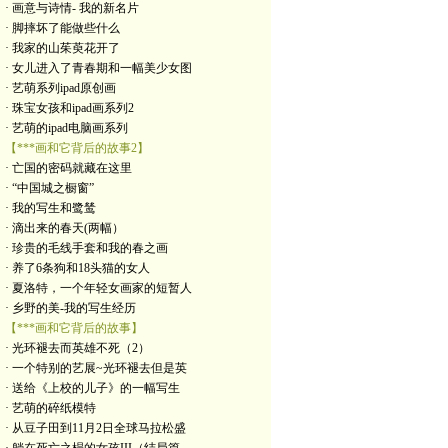
· 画意与诗情- 我的新名片
· 脚摔坏了能做些什么
· 我家的山茱萸花开了
· 女儿进入了青春期和一幅美少女图
· 艺萌系列ipad原创画
· 珠宝女孩和ipad画系列2
· 艺萌的ipad电脑画系列
【***画和它背后的故事2】
· 亡国的密码就藏在这里
· “中国城之橱窗”
· 我的写生和鹭鸶
· 滴出来的春天(两幅）
· 珍贵的毛线手套和我的春之画
· 养了6条狗和18头猫的女人
· 夏洛特，一个年轻女画家的短暂人
· 乡野的美-我的写生经历
【***画和它背后的故事】
· 光环褪去而英雄不死（2）
· 一个特别的艺展~光环褪去但是英
· 送给《上校的儿子》的一幅写生
· 艺萌的碎纸模特
· 从豆子田到11月2日全球马拉松盛