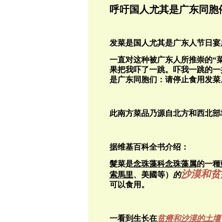
呼吁国人尤其是广东同胞
发菜是国人尤其是广东人节日宴
一直对这种被广东人所推崇的“
果把我吓了一跳。吓我一跳的一
是广东同胞们：请停止食用发菜
此南方菜品乃源自北方和西北部
据维基百科全书介绍：
髮菜是
念珠藻科
念珠藻属
的一種
沙漠和贫
索馬里
、美國等）
的
可以食用。
一看到生长在
贫瘠和沙漠的土壤