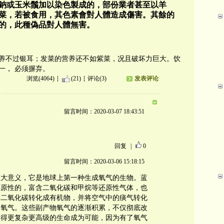
鈉或玉米鬚加以染色製成的，部份業者甚至以羊
菜，若被食用，其色素會對人體造成傷害。其餘的
的，此種偽品對人體無害。
养不过银耳；发菜的营养还不如紫菜，况且破坏力巨大。饮
一， 必须摒弃。
浏览(4064)
(21)
评论(3)
发表评论
留言时间：2020-03-07 18:43:51
回复
|
0
留言时间：2020-03-06 15:18:15
重大意义，它是地球上第一种生成氧气的生物。蓝
还原性的，富含二氧化碳和甲烷等还原性气体，也
将二氧化碳转化成有机物，并将空气中的痰气转化
是氧气。这些副产物氧气的逐渐积累，不仅彻底改
使得更复杂更高级的生命成为可能，因为有了氧气