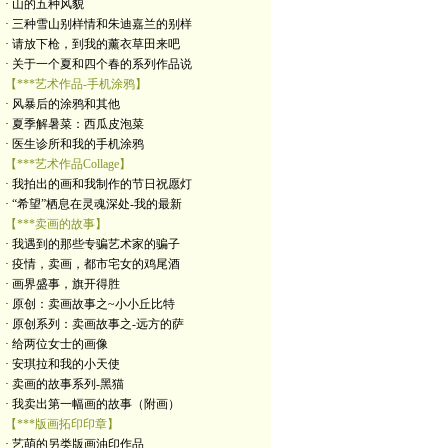
· 山的五种风貌
· 三种雪山别样情和朱迪嘉兰的别样
· 请放下枪，到我的薰衣草田来吧
· 关于一个夏和四个春的系列作品说
【***艺术作品-手机涂鸦】
· 风暴后的涂鸦和其他
· 夏季解暑菜：西瓜皮泡菜
· 医生诊所和我的手机涂鸦
【***艺术作品Collage】
· 我拍出的画和我制作的节日祝愿灯
· “希望”栖息在灵魂深处-我的最新
【***卖画的故事】
· 我遇到的那些专骗艺术家的骗子
· 疫情，卖画，都市宅女的鸡尾酒
· 画界盛事，旗开得胜
· 原创：卖画故事之~小小丘比特
· 原创系列：卖画故事之-远方的萨
· 给两位女士的画像
· 安琪拉和我的小天使
· 卖画的故事系列-黑猫
· 我卖出第一幅画的故事（附画）
【***版画拓印印章】
· 艺萌的另类版画油印作品