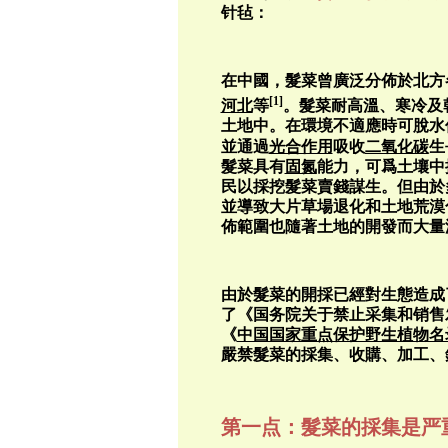
针毡：
在中國，髮菜曾廣泛分佈於北方
[1]
河北
等
。髮菜耐高溫、寒冷及
土地中。在環境不適應時可脫水
並通過
光合作用
吸收
二氧化碳
生
髮菜具有
固氮
能力
，可爲土壤中
民以採挖髮菜賣錢謀生。但由於
並導致大片草場退化和土地荒漠
佈範圍也隨著土地的開發而大量
由於髮菜的開採已經對生態造成
了《国务院关于禁止采集和销售
《
中国国家重点保护野生植物名
嚴禁髮菜的採集、收購、加工、
第一点：髮菜的採集是严