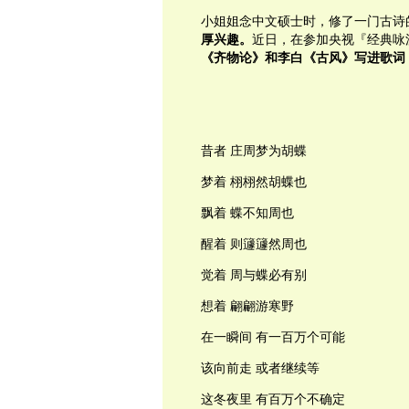
小姐姐念中文硕士时，修了一门古诗
厚兴趣。
近日，在参加央视『经典咏
《齐物论》和李白《古风》写进歌词
昔者 庄周梦为胡蝶
梦着 栩栩然胡蝶也
飘着 蝶不知周也
醒着 则籧籧然周也
觉着 周与蝶必有别
想着 翩翩游寒野
在一瞬间 有一百万个可能
该向前走 或者继续等
这冬夜里 有百万个不确定