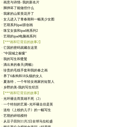
· 画意与诗情- 我的新名片
· 脚摔坏了能做些什么
· 我家的山茱萸花开了
· 女儿进入了青春期和一幅美少女图
· 艺萌系列ipad原创画
· 珠宝女孩和ipad画系列2
· 艺萌的ipad电脑画系列
【***画和它背后的故事2】
· 亡国的密码就藏在这里
· “中国城之橱窗”
· 我的写生和鹭鸶
· 滴出来的春天(两幅）
· 珍贵的毛线手套和我的春之画
· 养了6条狗和18头猫的女人
· 夏洛特，一个年轻女画家的短暂人
· 乡野的美-我的写生经历
【***画和它背后的故事】
· 光环褪去而英雄不死（2）
· 一个特别的艺展~光环褪去但是英
· 送给《上校的儿子》的一幅写生
· 艺萌的碎纸模特
· 从豆子田到11月2日全球马拉松盛