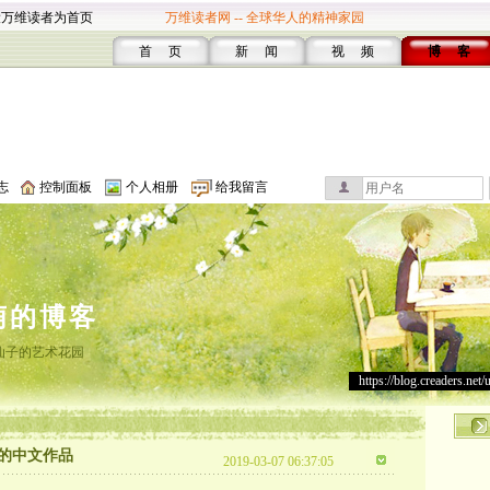
设万维读者为首页
万维读者网 -- 全球华人的精神家园
首 页
新 闻
视 频
博 客
志
控制面板
个人相册
给我留言
萌的博客
仙子的艺术花园
https://blog.creaders.net/
的中文作品
2019-03-07 06:37:05