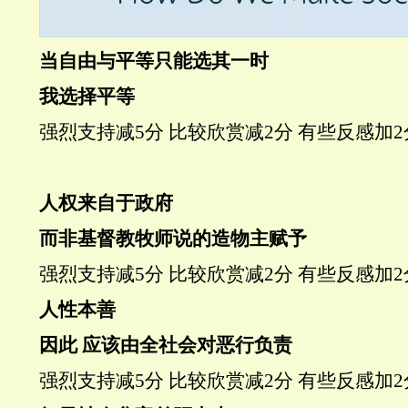
当自由与平等只能选其一时
我选择平等
强烈支持
减5分
比较欣赏
减2分
有些反感
加2
人权来自于政府
而非基督教牧师说的造物主赋予
强烈支持
减5分
比较欣赏
减2分
有些反感
加2
人性本善
因此 应该由全社会对恶行负责
强烈支持
减5分
比较欣赏
减2分
有些反感
加2