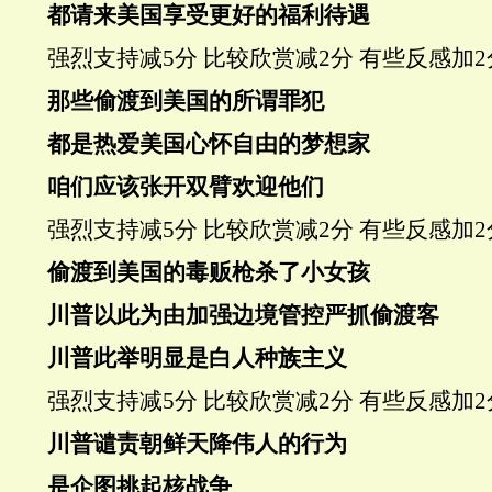
都请来美国享受更好的福利待遇
强烈支持
减5分
比较欣赏
减2分
有些反感
加2
那些偷渡到美国的所谓罪犯
都是热爱美国心怀自由的
梦想家
咱们应该张开双臂欢迎他们
强烈支持
减5分
比较欣赏
减2分
有些反感
加2
偷渡到美国的毒贩枪杀了小女孩
川普以此为由加强边境管控严抓偷渡客
川普此举明显是白人种族主义
强烈支持
减5分
比较欣赏
减2分
有些反感
加2
川普谴责朝鲜天降伟人的行为
是企图挑起核战争