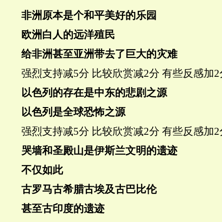
非洲原本是个
和平美好的乐园
欧洲白人的远洋
殖民
给非洲甚至亚洲带去了巨大的
灾难
强烈支持
减5分
比较欣赏
减2分
有些反感
加2
以色列
的存在是中东的悲剧之源
以色列是全球恐怖之源
强烈支持
减5分
比较欣赏
减2分
有些反感
加2
哭墙和圣殿山是伊斯兰文明的遗迹
不仅如此
古罗马古希腊古埃及古巴比伦
甚至古印度的遗迹