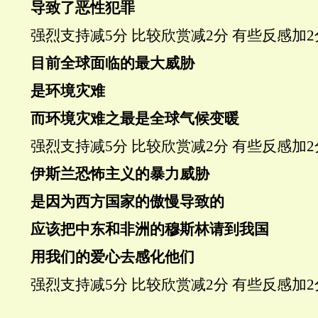
导致了恶性犯罪
强烈支持
减5分
比较欣赏
减2分
有些反感
加2
目前全球面临的最大威胁
是环境灾难
而环境灾难之最是
全球气候变暖
强烈支持
减5分
比较欣赏
减2分
有些反感
加2
伊斯兰恐怖主义的暴力威胁
是因为西方国家的傲慢导致的
应该把中东和非洲的穆斯林请到我国
用我们的
爱心
去感化他们
强烈支持
减5分
比较欣赏
减2分
有些反感
加2