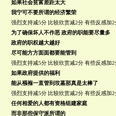
如果社会贫富差距太大
我宁可不要所谓的经济繁荣
强烈支持
减5分
比较欣赏
减2分
有些反感
加2
为了确保坏人不作恶 政府的职能要尽量多
政府的职权越大越好
尽可能方方面面都要能管到
强烈支持
减5分
比较欣赏
减2分
有些反感
加2
如果政府提供的福利
能从襁褓一直管到坟墓那真是太棒了
强烈支持
减5分
比较欣赏
减2分
有些反感
加2
任何相爱的人都有资格组建家庭
而非那些保守派所谓的