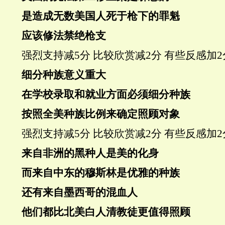
是造成无数美国人死于枪下的罪魁
应该修法禁绝枪支
强烈支持
减5分
比较欣赏
减2分
有些反感
加2
细分种族
意义重大
在学校录取和就业方面必须细分种族
按照全美种族比例来确定照顾对象
强烈支持
减5分
比较欣赏
减2分
有些反感
加2
来自非洲的黑种人是美的化身
而来自中东的穆斯林是优雅的种族
还有来自墨西哥的混血人
他们都比北美
白人清教徒
更值得照顾