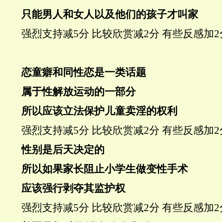
只能男人和女人以及他们的孩子才叫家
强烈支持
减5分
比较欣赏
减2分
有些反感
加2
恋童癖和同性恋是一类话题
属于性解放运动的一部分
所以应该立法保护儿童卖淫的权利
强烈支持
减5分
比较欣赏
减2分
有些反感
加2
性别是后天决定的
所以如果家长阻止小学生做变性手术
应该强行剥夺其监护权
强烈支持
减5分
比较欣赏
减2分
有些反感
加2