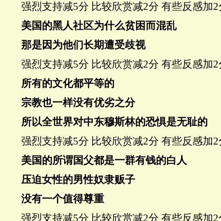
强烈支持
减5分
比较欣赏
减2分
有些反感
加2
美国的黑人社区为什么贫困而混乱
那是因为他们长期遭受歧视
强烈支持
减5分
比较欣赏
减2分
有些反感
加2
所有的文化都平等的
宗教也一样
没有优劣之分
所以全世界对中东穆斯林的恐惧是无耻的
强烈支持
减5分
比较欣赏
减2分
有些反感
加2
美国的所谓国父都是一群有钱的白人
压迫女性的男性奴隶贩子
没有一个值得尊重
强烈支持
减5分
比较欣赏
减2分
有些反感
加2