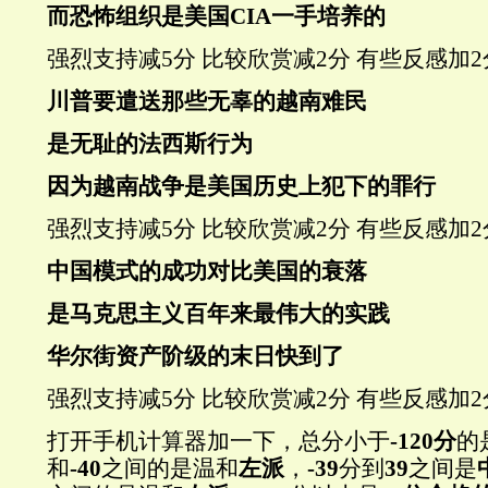
而恐怖组织是美国CIA一手培养的
强烈支持
减5分
比较欣赏
减2分
有些反感
加2
川普要遣送那些无辜的越南难民
是无耻的法西斯行为
因为越南战争是
美国历史上犯下
的罪行
强烈支持
减5分
比较欣赏
减2分
有些反感
加2
中国模式的成功对比美国的衰落
是马克思主义百年来最伟大的实践
华尔街资产阶级的末日快到了
强烈支持
减5分
比较欣赏
减2分
有些反感
加2
打开手机计算器加一下，总分小于
-120分
的
和
-40
之间的是温和
左派
，
-39
分到
39
之间是