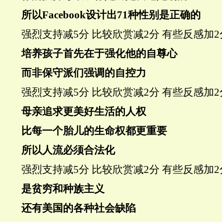
所以Facebook设计出
71种性别
是正确的
强烈支持
减5分
比较欣赏
减2分
有些反感
加2
培养孩子首先在于强化他的自尊心
而非保守派们强调的
自控力
强烈支持
减5分
比较欣赏
减2分
有些反感
加2
母亲追求更美好生活的人权
比每一个胎儿的生命权都更重要
所以
人流
必须合法化
强烈支持
减5分
比较欣赏
减2分
有些反感
加2
是贫穷和
种族主义
还有美国的各种社会缺陷