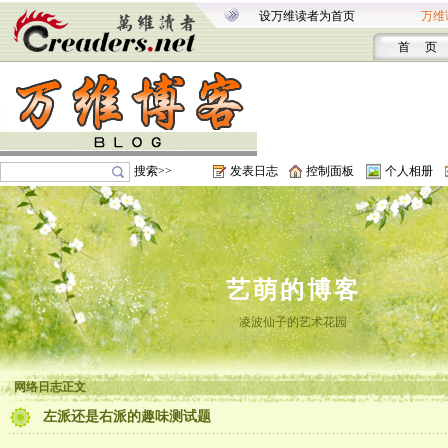
设万维读者为首页
万维
首 页
搜索>>
发表日志
控制面板
个人相册
艺萌的博客
凌波仙子的艺术花园
网络日志正文
左派还是右派的趣味测试题