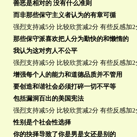
善恶是相对的 没有什么准则
而非那些保守主义者认为的有章可循
强烈支持
减5分
比较欣赏
减2分
有些反感
加2
那些保守派喜欢把人分为勤快的和懒惰的
我认为这对穷人不公平
强烈支持
减5分
比较欣赏
减2分
有些反感
加2
增强每个人的能力和道德品质并不管用
要创造和谐社会必须打碎一切不平等
包括漏洞百出的美国宪法
强烈支持
减5分
比较欣赏
减2分
有些反感
加2
性别是个社会性选择
你的抉择导致了你是男是女还是别的