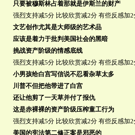
只要被穆斯林占着那就是伊斯兰的财产
强烈支持
减5分
比较欣赏
减2分
有些反感
加2
文艺创作尤其是大师级的艺术品
应该是着力于批判美国社会的黑暗
挑战
资产阶级的
情感底线
强烈支持
减5分
比较欣赏
减2分
有些反感
加2
小男孩给白宫写信说不忍看杂草太多
川普不但把他带进了白宫
还让他剪了一天草并付了报仇
这是赤裸裸的资产阶级
压榨童工
行为
强烈支持
减5分
比较欣赏
减2分
有些反感
加2
美国的宪法第二修正案是邪恶的