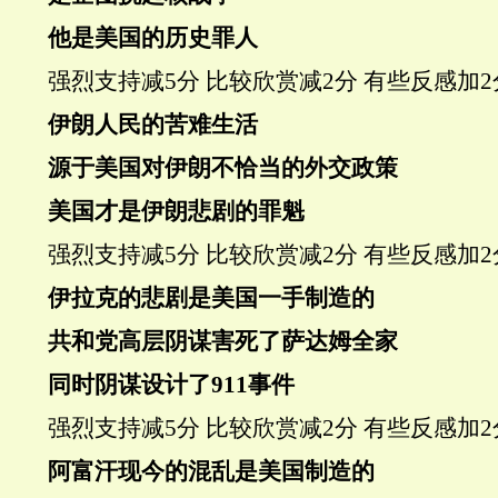
他是美国的历史罪人
强烈支持
减5分
比较欣赏
减2分
有些反感
加2
伊朗人民的苦难生活
源于美国对伊朗不恰当的外交政策
美国才是伊朗悲剧的罪魁
强烈支持
减5分
比较欣赏
减2分
有些反感
加2
伊拉克的悲剧是美国一手制造的
共和党高层阴谋害死了萨达姆全家
同时阴谋设计了911事件
强烈支持
减5分
比较欣赏
减2分
有些反感
加2
阿富汗现今的混乱是美国制造的