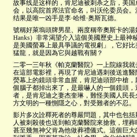
故事线是这样的，肯尼迪被刺杀之后，美国
会，以高院首席法官命名，叫沃伦委员会。
结果是唯一凶手是李·哈维·奥斯瓦德。
號稱好萊塢頭牌男星、兩度稱帝奧斯卡的湯姆
Hanks）非常渴望介入這個美國歷史上最
是美國螢幕上最具爭議的電視劇」，它好比
猛龍，就是因為它與越戰有關？
二零一三年秋《帕克蘭醫院》一上院線我就
在這部電影裡，再現了肯尼迪遇刺後送進醫
熒幕上的鏡頭非常血腥，肯尼迪頭部中槍，
個腦子都掉出來了，是最嚇人的一個鏡頭，
者，是肯尼迪之妻杰奎琳，難怪美國人民長
方文明的一種惻隱之心，對受難者的不忍。
影片多次詮釋死者的尊嚴問題，其中也包括
人被刺殺後也送到帕克蘭醫院來搶救，埋葬
甚至幾無神父肯為他做葬禮儀式。這個巨大