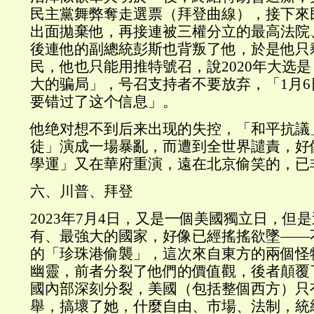
民主黨舞弊奪走選票（拜登曲線），接下來
出面拋棄他，再接連被三權分立的最高法院
後連他的副總統彭斯也背叛了他，於是他只
民，他也只能用推特號召，說2020年大选
大的骗局」，号召支持者不要放弃，「1月
要错过了这个信息」。
他绝对想不到后来出现的失控，「和平抗議
徒」演成一場暴亂，而遭到全世界譴責，好
學運」又在華府重演，遠在北京偷笑的，已
六、川普、拜登
2023年7月4日，又是一個美國獨立日，但
有、最強大的國家，好像已經搖搖欲墜——
的「珍珠港偷襲」，這次來自東方的兩個怪
幽靈，前者分裂了他們的價值觀，後者顛覆
國內部深刻分裂，美國（包括整個西方）只
舉，搞壞了她，什麼自由、市場、法制，統