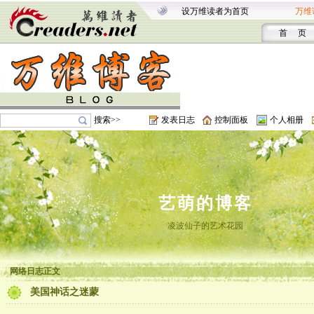
设万维读者为首页
万维
首 页
搜索>>
发表日志
控制面板
个人相册
艺萌的博客
凌波仙子的艺术花园
网络日志正文
美国神话之迷蒙