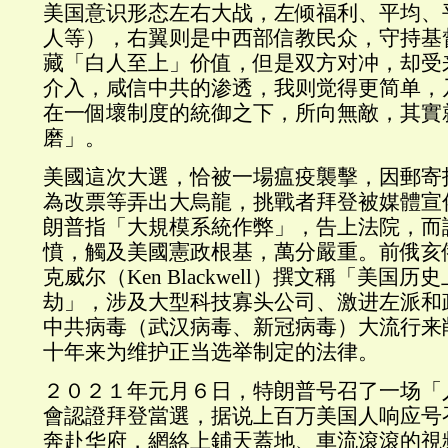
美国意识形态左右大战，左倾福利、平均、
人等），右翼则是中西部信教民众，守持基
藏「白人至上」价值，但是双方对冲，却受
介入，咸信中共的渗透，我则觉得更简单，
在一個壞制度的統御之下，所向無敵，其實
磨」。
美國這次大選，恰被一場瘟疫襲擊，因郵寄
為改票等弄出大烏龍，挑戰者拜登被媒體宣
朗普指「大規模系統作弊」，告上法院，而
憤，觸及美國憲政根基，萬分嚴重。前俄亥
克威尔（Ken Blackwell）撰文稱「美国
劫」，涉及大型科技寡头公司、激进左派和
中共病毒（武汉病毒、新冠病毒）大流行来
十年来为维护正当选举制定的法律。
２０２１年元月６日，特朗普号召了一场「
會認證拜登當選，据说上百万美国人响应号
奔赴华府，網絡上鋪天蓋地、車流滾滾的視