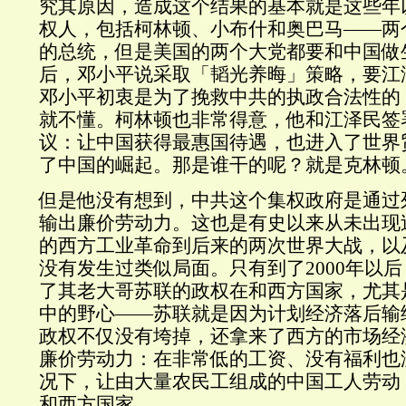
究其原因，造成这个结果的基本就是这些年
权人，包括柯林顿、小布什和奥巴马——两
的总统，但是美国的两个大党都要和中国做生
后，邓小平说采取「韬光养晦」策略，要江
邓小平初衷是为了挽救中共的执政合法性的
就不懂。柯林顿也非常得意，他和江泽民签
议：让中国获得最惠国待遇，也进入了世界
了中国的崛起。那是谁干的呢？就是克林顿
但是他没有想到，中共这个集权政府是通过
输出廉价劳动力。这也是有史以来从未出现
的西方工业革命到后来的两次世界大战，以
没有发生过类似局面。只有到了2000年以
了其老大哥苏联的政权在和西方国家，尤其
中的野心——苏联就是因为计划经济落后输
政权不仅没有垮掉，还拿来了西方的市场经
廉价劳动力：在非常低的工资、没有福利也
况下，让由大量农民工组成的中国工人劳动
和西方国家。