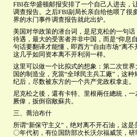
FBI在华盛顿邮报安排了一个自己人进去，
调查报告。之后FBI副局长亲自给他喂了很
界的水门事件调查报告就此出炉。
美国对华政策的潜台词，是尼克松的一句话
待遇，最大的受害者并非中国，而是“仰息自
句话要翻译才能懂，即西方”自由市场“离不
这几乎如同资本离不开利润一样。
这里可以做一个比拟式的想象：第二次世界
国的制造业，充當“全球民主兵工廠”，这种
纪后，尽数被东方的一个共产党政权拿走。
尼克松之後，還有卡特、里根兩任總統，一
厥偉，扳倒宿敵蘇共。
三、喬治布什
所谓“新保守主义”，绝对离不开石油，这是
〇年代初，有位国防部次长沃尔福威茨，研制