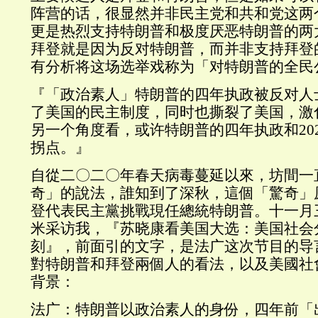
阵营的话，很显然并非民主党和共和党这两
更是热烈支持特朗普和极度厌恶特朗普的两
拜登就是因为反对特朗普，而并非支持拜登
有分析将这场选举戏称为「对特朗普的全民
『「政治素人」特朗普的四年执政被反对人
了美国的民主制度，同时也撕裂了美国，激
另一个角度看，或许特朗普的四年执政和20
拐点。』
自從二〇二〇年春天病毒蔓延以來，坊間一
奇」的說法，誰知到了深秋，這個「驚奇」
登代表民主黨挑戰現任總統特朗普。十一月
米采访我，『苏晓康看美国大选：美国社会
刻』，前面引的文字，是法广这次节目的导
對特朗普和拜登兩個人的看法，以及美國社
背景：
法广：特朗普以政治素人的身份，四年前「