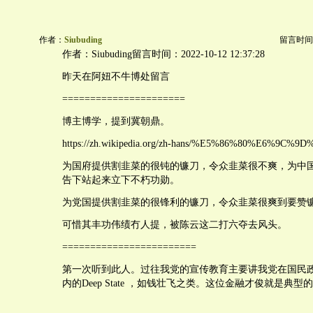
作者：
Siubuding
留言时间：20
作者：Siubuding留言时间：2022-10-12 12:37:28
昨天在阿妞不牛博处留言
======================
博主博学，提到冀朝鼎。
https://zh.wikipedia.org/zh-hans/%E5%86%80%E6%9C%
为国府提供割韭菜的很钝的镰刀，令众韭菜很不爽，为中
告下站起来立下不朽功勋。
为党国提供割韭菜的很锋利的镰刀，令众韭菜很爽到要赞
可惜其丰功伟绩冇人提，被陈云这二打六夺去风头。
========================
第一次听到此人。过往我党的宣传教育主要讲我党在国民
内的Deep State ，如钱壮飞之类。这位金融才俊就是典型的