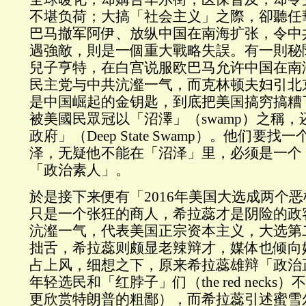
不堪负荷；大搞「社会主义」之際，卻聽任
巴马撤军阿伊、放纵中国在南海扩张，令中
遇強敵，則是一個重大戰略失誤。有一則秘
兒子亨特，在白宫说服欧巴马允许中国在南
民主党与中共沆瀣一气，而克林顿夫妇引北
是中国崛起的金钥匙，到底把美国搞穷搞糟
被美國民眾冠以「沼澤」（swamp）之稱
政府」（Deep State Swamp）。他们要
泽，无疑他不能在「沼泽」里，必须是一个
「政治素人」。
於是接下来便有「2016年美国大选成两个
只是一个张狂的商人，希拉蕊才是阴险的政
沆瀣一气，代表美国正宗资本主义，大选第
拙舌，希拉蕊则颇显老辣辩才，媒体也倾向
占上风，细想之下，原来希拉蕊雄辩「政治
年轻选民和「红脖子」们（the red neck
更欣赏特朗普的粗鄙），而希拉蕊引述蜜雪