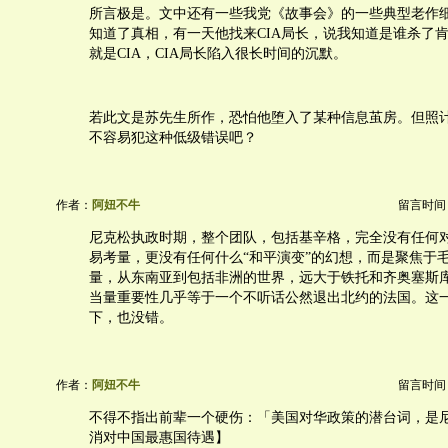
所言极是。文中还有一些我党《故事会》的一些典型老作
知道了真相，有一天他找来CIA局长，说我知道是谁杀了
就是CIA，CIA局长陷入很长时间的沉默。
若此文是苏先生所作，恐怕他堕入了某种信息茧房。但照
不容易犯这种低级错误吧？
作者：
阿妞不牛
留言时间：20
尼克松执政时期，整个团队，包括基辛格，完全没有任何
易考量，更没有任何什么“和平演变”的幻想，而是聚焦于
量，从东南亚到包括非洲的世界，远大于铁托和齐奥塞斯
当量重要性几乎等于一个不听话公然退出北约的法国。这
下，也没错。
作者：
阿妞不牛
留言时间：20
不得不指出前辈一个硬伤：「美国对华政策的潜台词，是
消对中国最惠国待遇】