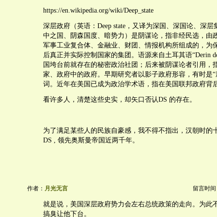
https://en.wikipedia.org/wiki/Deep_state
深层政府（英语：Deep state，又译为深国、深国论、深
中之国、阴森国度、暗势力）是阴谋论，指非经民选，由
军事工业复合体、金融业、财团、情报机构所组成的，为
后真正并实际控制国家的集团。语源来自土耳其语“Derin de
国垮台前就存在的秘密政治社团；后来被阴谋论者引用，
家、政府中的政府。早期研究者以影子政府形容，有时是“
词。近年在美国已成为政治学术语，指在美国联邦政府背
看许多人，清楚这些史实，却矢口否认DS 的存在。
为了满足某些人的民族自豪感，我不得不指出，汉朝时的
DS , 领先奥斯曼帝国近两千年。
作者：
月光无言
留言时间：20
就是说，美国深层政府势力会左右总统政策的走向。为此
搞臭让他下台。