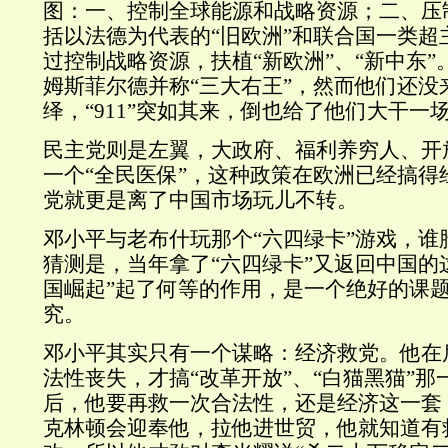
图：一、控制全球能源和战略资源；二、压
括以法德为代表的“旧欧洲”和联合国一类超
过控制战略资源，扶植“新欧洲”、“新中东”
姆斯菲尔德并称“三大右王”，然而他们还没
绎，“911”突如其来，倒也给了他们大干一
民主党则是左翼，大政府、福利养穷人、开
一个“全民医保”，这种政策在欧洲已经搞得
党就更是离了中国市场玩儿不转。
邓小平与老布什玩那个“六四绿卡”游戏，谁
猜测是，当年拿了“六四绿卡”又返回中国的
国崛起”起了何等的作用，是一个绝好的课
究。
邓小平其实只有一个谋略：经济救党。他在
法性丧失，才搞“改革开放”、“白猫黑猫”那
后，他要再救一次合法性，还是经济这一套
克林顿会迎奉他，拉他进世贸，他就知道有