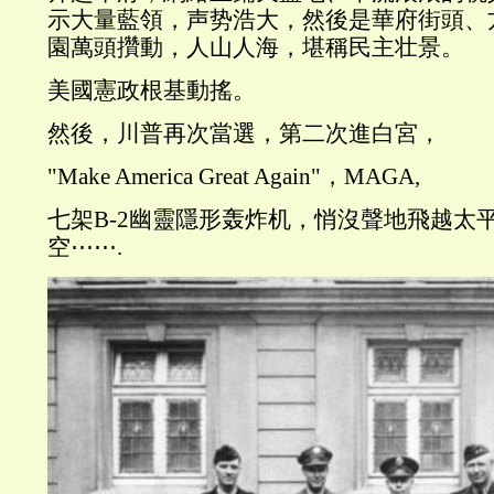
示大量藍領，声势浩大，然後是華府街頭、
園萬頭攢動，人山人海，堪稱民主壮景。
美國憲政根基動搖。
然後，川普再次當選，第二次進白宮，
"Make America Great Again"，MAGA,
七架B-2幽靈隱形轰炸机，悄沒聲地飛越太
空⋯⋯.