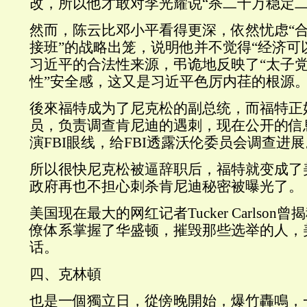
改，所以他才敢对李光耀说“杀二十万稳定二
然而，陈云比邓小平看得更深，依然忧虑“合
接班”的战略出笼，说明他并不觉得“经济可
习近平的合法性来源，弔诡地反映了“太子党
性”安全感，这又是习近平色厉内荏的根源
後來福特成为了尼克松的副总统，而福特正
员，负责调查肯尼迪的遇刺，现在公开的信
演FBI眼线，给FBI透露沃伦委员会调查进展
所以很快尼克松被逼辞职后，福特就变成了
政府再也不担心刺杀肯尼迪秘密被曝光了。
美国现在最大的网红记者Tucker Carlso
僚体系掌握了华盛顿，摧毁那些选举的人，
话。
四、克林頓
也是一個獨立日，從傍晚開始，爆竹轟鳴，