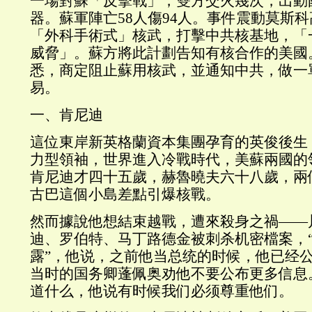
一場對蘇「反擊戰」，雙方交火幾次，出動
器。蘇軍陣亡58人傷94人。事件震動莫斯
「外科手術式」核武，打擊中共核基地，「
威脅」。蘇方將此計劃告知有核合作的美國
悉，商定阻止蘇用核武，並通知中共，做一
易。
一、肯尼迪
這位東岸新英格蘭資本集團孕育的英俊後生
力型領袖，世界進入冷戰時代，美蘇兩國的
肯尼迪才四十五歲，赫魯曉夫六十八歲，兩
古巴這個小島差點引爆核戰。
然而據說他想結束越戰，遭來殺身之禍——
迪、罗伯特、马丁路德金被刺杀机密檔案，
露”，他说，之前他当总统的时候，他已经
当时的国务卿蓬佩奥劝他不要公布更多信息
道什么，他说有时候我们必须尊重他们。