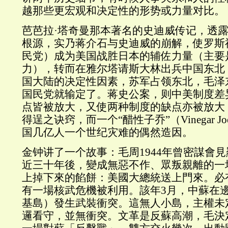
越那些更宏观和决定性的形势或力量对比。
芭芭拉·塔奇曼那本著名的史迪威传记，透露
根源，实乃蒋介石与史迪威的崩解，使罗斯
民党）成为美国战胜日本的辅佐力量（主要
力），转而在雅尔塔请斯大林出兵中国东北
国大陆的决定性因素，苏军占领东北，毛泽
国民党就输定了。蒋史公案，则中美制度差
点皆被放大，又使两种制度的缺点亦被放大
得逞之诀窍，而一个“醋性子乔”（Vinegar 
国几亿人一个世纪灾难的偶然造因。
金钟讲了一个故事：毛周1944年曾密謀會
近三十年後，變成無惡不作、眾叛親離的一
上掉下來的餡餅：美國大總統送上門來。必有
有一場核武危機被利用。該年3月，中蘇在
基島）發生武裝衝突。這無人小島，主權未
邏看守，並無衝突。文革是反蘇高潮，毛決