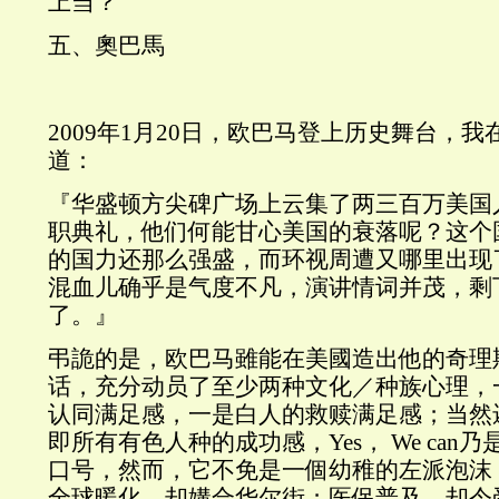
上当？
五、奧巴馬
2009年1月20日，欧巴马登上历史舞台，
道：
『华盛顿方尖碑广场上云集了两三百万美国
职典礼，他们何能甘心美国的衰落呢？这个
的国力还那么强盛，而环视周遭又哪里出现
混血儿确乎是气度不凡，演讲情词并茂，剩
了。』
弔詭的是，欧巴马雖能在美國造出他的奇理斯玛（
话，充分动员了至少两种文化／种族心理，
认同满足感，一是白人的救赎满足感；当然
即所有有色人种的成功感，Yes， We can
口号，然而，它不免是一個幼稚的左派泡沫
全球暖化，却媾合华尔街；医保普及，却令