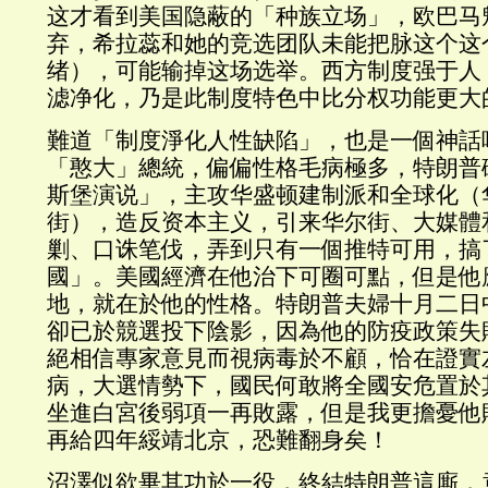
这才看到美国隐蔽的「种族立场」，欧巴马
弃，希拉蕊和她的竞选团队未能把脉这个这
绪），可能输掉这场选举。西方制度强于人
滤净化，乃是此制度特色中比分权功能更大
難道「制度淨化人性缺陷」，也是一個神話
「憨大」總統，偏偏性格毛病極多，特朗普
斯堡演说」，主攻华盛顿建制派和全球化（
街），造反资本主义，引来华尔街、大媒體
剿、口诛笔伐，弄到只有一個推特可用，搞
國」。美國經濟在他治下可圈可點，但是他
地，就在於他的性格。特朗普夫婦十月二日
卻已於競選投下陰影，因為他的防疫政策失
絕相信專家意見而視病毒於不顧，恰在證實
病，大選情勢下，國民何敢將全國安危置於
坐進白宮後弱項一再敗露，但是我更擔憂他
再給四年綏靖北京，恐難翻身矣！
沼澤似欲畢其功於一役，終結特朗普這廝，