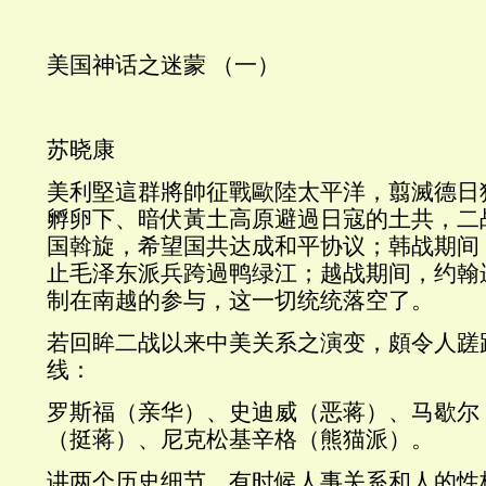
美国神话之迷蒙 （一）
苏晓康
美利堅這群將帥征戰歐陸太平洋，翦滅德日
孵卵下、暗伏黃土高原避過日寇的土共，二
国斡旋，希望国共达成和平协议；韩战期间
止毛泽东派兵跨過鸭绿江；越战期间，约翰
制在南越的参与，这一切统统落空了。
若回眸二战以来中美关系之演变，頗令人蹉
线：
罗斯福（亲华）、史迪威（恶蒋）、马歇尔
（挺蒋）、尼克松基辛格（熊猫派）。
讲两个历史细节，有时候人事关系和人的性