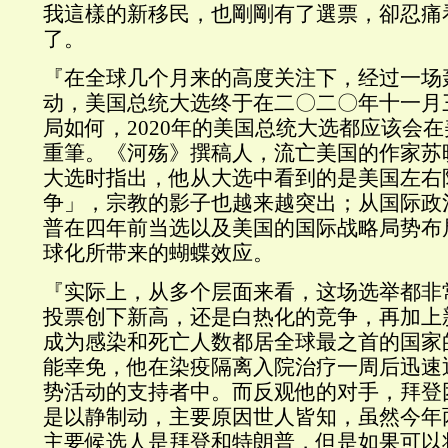
我這樣的新移民，也剛剛有了選票，卻忍痛
了。
『在全球几个月来的高度关注下，经过一场
动，美国总统大选终于在二〇二〇年十一月
局如何，2020年的美国总统大选都应该会
重筆。《河殇》撰稿人，流亡美国的作家苏
大选时指出，他从大选中看到的是美国左右
争」，宗教的影子也越来越突出；从国际政
普在四年前当选以及美国的国际战略局势布
球化所带来的蝴蝶效应。
『实际上，从多个层面来看，这场选举都非
投票创下新高，还是白热化的竞争，再加上
成为感染和死亡人数都居全球最之首的国家
能幸免，他在染疫隔离入院治疗一周后迅速
势活动的支持者中。而反观他的对手，拜登
是以静制动，主要原因世人皆知，虽然今年
主要候选人是拜登和特朗普，但是如果可以