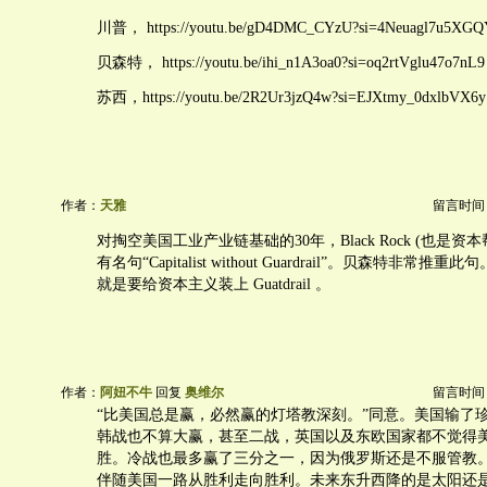
川普， https://youtu.be/gD4DMC_CYzU?si=4Neuagl7u5XG
贝森特， https://youtu.be/ihi_n1A3oa0?si=oq2rtVglu47o7nL9
苏西，https://youtu.be/2R2Ur3jzQ4w?si=EJXtmy_0dxlbVX6y
作者：
天雅
留言时间：20
对掏空美国工业产业链基础的30年，Black Rock (也是资
有名句“Capitalist without Guardrail”。贝森特非常
就是要给资本主义装上 Guatdrail 。
作者：
阿妞不牛
回复
奥维尔
留言时间：20
“比美国总是赢，必然赢的灯塔教深刻。”同意。美国输了
韩战也不算大赢，甚至二战，英国以及东欧国家都不觉得
胜。冷战也最多赢了三分之一，因为俄罗斯还是不服管教
伴随美国一路从胜利走向胜利。未来东升西降的是太阳还