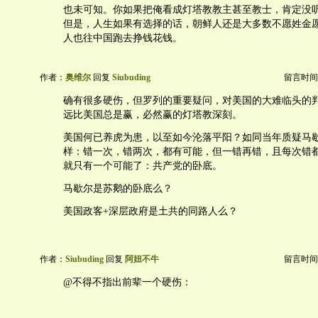
也未可知。你如果把俺看成灯塔教教主甚至教士，肯定没
但是，人生如果有选择的话，朝鲜人还是大多数不愿姓金
人也往中国跑去挣钱花钱。
作者：
奥维尔
回复
Siubuding
留言时间：20
确有很多硬伤，但罗列的重要疑问，对美国的大难临头的
远比美国总是赢，必然赢的灯塔教深刻。
美国何已养虎为患，以至如今沦落平阳？如同当年质疑马
样：错一次，错两次，都有可能，但一错再错，且每次错
就只有一个可能了：共产党的卧底。
马歇尔是苏鹅的卧底么？
美国政客+深层政府是土共的同路人么？
作者：
Siubuding
回复
阿妞不牛
留言时间：20
@不得不指出前辈一个硬伤：