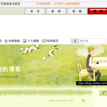
设万维读者为首页
万维读者网 -- 全球华人的精神家园
首 页
新 闻
视 频
博 客
志
控制面板
个人相册
给我留言
萌的博客
仙子的艺术花园
https://blog.creaders.net/
2018-05-20 06:17:23