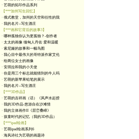
· 艺萌的拓印作品系列
【***加州写生回忆】
· 俄式教堂，加州的天空和任性的我
· 我的名片--写生酒庄
【***画和它背后的故事3】
· 哪种孤独你认为更孤独？-创作者
· 太太的画像·缅甸人丹佐·爱和温暖
· 索尼娅的故事和一幅鸟图
· 我心目中最伟大的哥特派作家艾伦
· 给两位女士的画像
· 安琪拉和我的小天使
· 你是用三个标志就能猜到的牛人吗
· 艺萌的新苹果铅笔的展示
· 我的名片--写生酒庄
【***3D作品】
· 艺萌的吉祥画（话）《风声水起捞
· 我的3D作品-悠游自在沙滩情
· 我的立体画作II《层峦叠嶂》
· 孩童时代的记忆（我的3D作品）
【***ipad绘画】
· 艺萌ipad绘画系列6
· 海风诗社为艺萌的画题诗