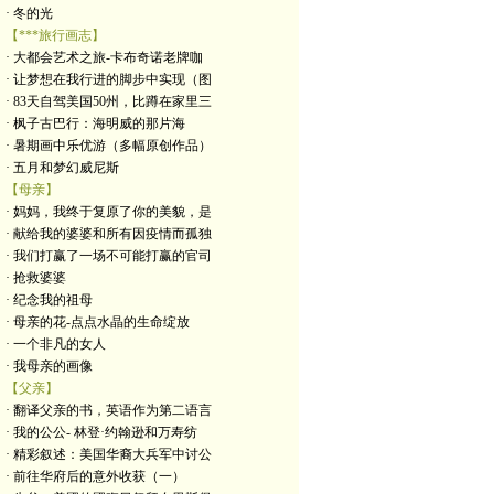
· 冬的光
【***旅行画志】
· 大都会艺术之旅-卡布奇诺老牌咖
· 让梦想在我行进的脚步中实现（图
· 83天自驾美国50州，比蹲在家里三
· 枫子古巴行：海明威的那片海
· 暑期画中乐优游（多幅原创作品）
· 五月和梦幻威尼斯
【母亲】
· 妈妈，我终于复原了你的美貌，是
· 献给我的婆婆和所有因疫情而孤独
· 我们打赢了一场不可能打赢的官司
· 抢救婆婆
· 纪念我的祖母
· 母亲的花-点点水晶的生命绽放
· 一个非凡的女人
· 我母亲的画像
【父亲】
· 翻译父亲的书，英语作为第二语言
· 我的公公- 林登·约翰逊和万寿纺
· 精彩叙述：美国华裔大兵军中讨公
· 前往华府后的意外收获（一）