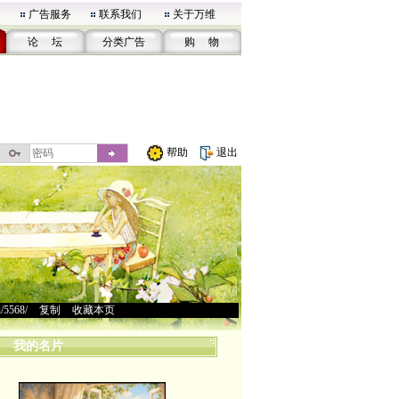
广告服务
联系我们
关于万维
论 坛
分类广告
购 物
帮助
退出
u/5568/
>
复制
>
收藏本页
我的名片