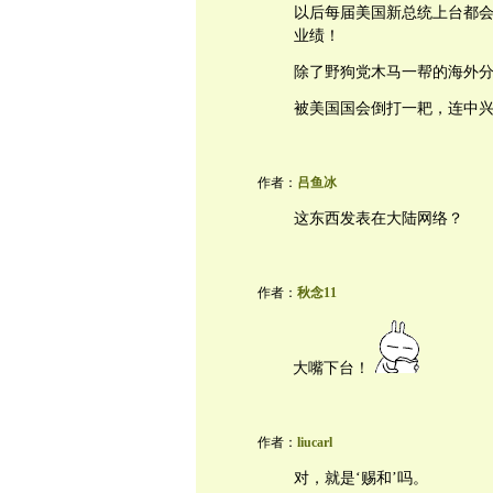
以后每届美国新总统上台都
业绩！
除了野狗党木马一帮的海外
被美国国会倒打一耙，连中
作者：
吕鱼冰
这东西发表在大陆网络？
作者：
秋念11
大嘴下台！
作者：
liucarl
对，就是‘赐和’吗。