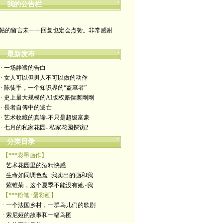
我的公告栏
哪裡有自由，哪裡就是祖國
帖的留言未一一回复也定会点赞。非常感谢
yimengling53@yahoo.com
最新发布
有意收藏者请私信我，感谢一贯支持
· 一场静谧的告白
· 女人可以但男人不可以做的动作
政治转载不一定代表本人意见
· 陈徒手，一个知识界的“盗墓者”
· 史上最大规模的AI版权赔偿案刚刚
艺术博客：https://yimengl.blog
· 長者自傳中的逃亡
· 艺术收藏的真谛-不只是超级富豪
目录中标注星号的为本人艺术原创
· 七月的私家花园- 私家花园探访2
分类目录
【***彩墨画作】
· 艺术花园里的酒精快感
· 生命如同调色盘- 我卖出的画和我
· 紫锥菊，这个夏季不能没有她~我
【***粉笔+蛋彩画】
· 一个法国乡村，一群鸟儿们的歌剧
· 索尼娅的故事和一幅鸟图