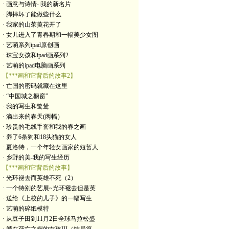
· 画意与诗情- 我的新名片
· 脚摔坏了能做些什么
· 我家的山茱萸花开了
· 女儿进入了青春期和一幅美少女图
· 艺萌系列ipad原创画
· 珠宝女孩和ipad画系列2
· 艺萌的ipad电脑画系列
【***画和它背后的故事2】
· 亡国的密码就藏在这里
· “中国城之橱窗”
· 我的写生和鹭鸶
· 滴出来的春天(两幅）
· 珍贵的毛线手套和我的春之画
· 养了6条狗和18头猫的女人
· 夏洛特，一个年轻女画家的短暂人
· 乡野的美-我的写生经历
【***画和它背后的故事】
· 光环褪去而英雄不死（2）
· 一个特别的艺展~光环褪去但是英
· 送给《上校的儿子》的一幅写生
· 艺萌的碎纸模特
· 从豆子田到11月2日全球马拉松盛