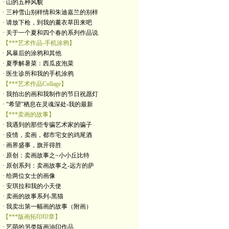
· 山的五种风貌
· 三种雪山别样情和朱迪嘉兰的别样
· 请放下枪，到我的薰衣草田来吧
· 关于一个夏和四个春的系列作品说
【***艺术作品-手机涂鸦】
· 风暴后的涂鸦和其他
· 夏季解暑菜：西瓜皮泡菜
· 医生诊所和我的手机涂鸦
【***艺术作品Collage】
· 我拍出的画和我制作的节日祝愿灯
· “希望”栖息在灵魂深处-我的最新
【***卖画的故事】
· 我遇到的那些专骗艺术家的骗子
· 疫情，卖画，都市宅女的鸡尾酒
· 画界盛事，旗开得胜
· 原创：卖画故事之~小小丘比特
· 原创系列：卖画故事之-远方的萨
· 给两位女士的画像
· 安琪拉和我的小天使
· 卖画的故事系列-黑猫
· 我卖出第一幅画的故事（附画）
【***版画拓印印章】
· 艺萌的另类版画油印作品