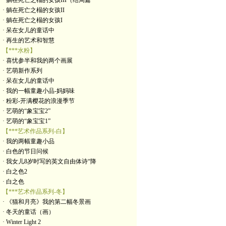
· 躺在死亡之榻的女孩III（结局篇
· 躺在死亡之榻的女孩II
· 躺在死亡之榻的女孩I
· 呆在女儿的童话中
· 再生的艺术和智慧
【***水粉】
· 喜忧参半和我的两个画展
· 艺萌新作系列
· 呆在女儿的童话中
· 我的一幅童趣小品-妈妈味
· 粉彩-开满樱花的浪漫季节
· 艺萌的“象宝宝2”
· 艺萌的“象宝宝1”
【***艺术作品系列-白】
· 我的两幅童趣小品
· 白色的节日问候
· 我女儿8岁时写的英文自由体诗“降
· 白之色2
· 白之色
【***艺术作品系列-冬】
· 《猫和月亮》我的第二幅冬景画
· 冬天的童话（画）
· Winter Light 2