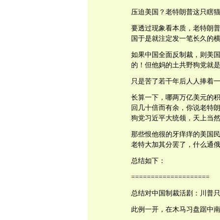
压迫美国？老特朗普这只瞎
要透过现象看本质，老特朗
国于是就注定发一笔长久的
如果中国全面反制裁，则美
的！但他妈的土共野狗党就
只是苦了若干年后人人捧着
长算一下，哪两万亿美元的
回几十倍而有余，你说老特
狗党习近平大统领，天上当
那些恨他很的牙痒痒的美国
老特大加其分罢了，什么通俄
总结如下：
====================
总结对中国制裁活剧：川普
此例一开，在木马习盘踞中南