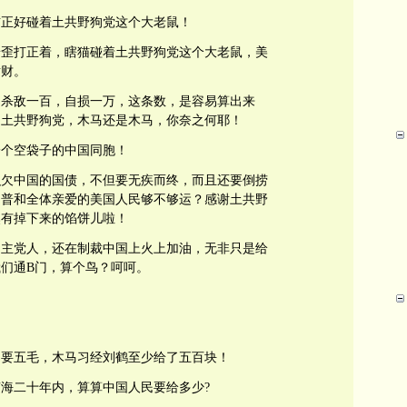
猫正好碰着土共野狗党这个大老鼠！
普歪打正着，瞎猫碰着土共野狗党这个大老鼠，美
横财。
国杀敌一百，自损一万，这条数，是容易算出来
是土共野狗党，木马还是木马，你奈之何耶！
一个空袋子的中国同胞！
积欠中国的国债，不但要无疾而终，而且还要倒捞
朗普和全体亲爱的美国人民够不够运？感谢土共野
然有掉下来的馅饼儿啦！
民主党人，还在制裁中国上火上加油，无非只是给
们通B门，算个鸟？呵呵。
只要五毛，木马习经刘鹤至少给了五百块！
海二十年内，算算中国人民要给多少?