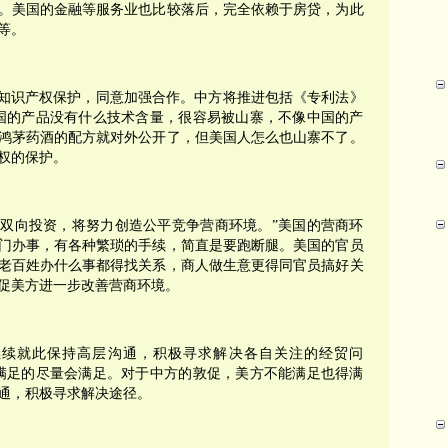
。美国的金融等服务业也比较落后，完全依赖于房贷，为此
等。
知识产权保护，同意加强合作。中方将推进包括《专利法》
国的产品没有什么技术含量，很容易被山寨，不像中国的产
鸿茅药酒的配方就对外公开了，但美国人怎么也山寨不了。
权的保护。
双向投资，将努力创造公平竞争营商环境。”美国的营商环
门办事，有各种繁琐的手续，简直是要跑断腿。美国的官员
老百姓办什么事都得找关系，商人做生意更得同官员搞好关
促美方进一步改善营商环境。
续就此保持高层沟通，积极寻求解决各自关注的经贸问
满足的尽量会满足。对于中方的敦促，美方不能满足也得满
通，积极寻求解决途径。