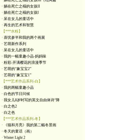
· 躺在死亡之榻的女孩III（结局篇
· 躺在死亡之榻的女孩II
· 躺在死亡之榻的女孩I
· 呆在女儿的童话中
· 再生的艺术和智慧
【***水粉】
· 喜忧参半和我的两个画展
· 艺萌新作系列
· 呆在女儿的童话中
· 我的一幅童趣小品-妈妈味
· 粉彩-开满樱花的浪漫季节
· 艺萌的“象宝宝2”
· 艺萌的“象宝宝1”
【***艺术作品系列-白】
· 我的两幅童趣小品
· 白色的节日问候
· 我女儿8岁时写的英文自由体诗“降
· 白之色2
· 白之色
【***艺术作品系列-冬】
· 《猫和月亮》我的第二幅冬景画
· 冬天的童话（画）
· Winter Light 2