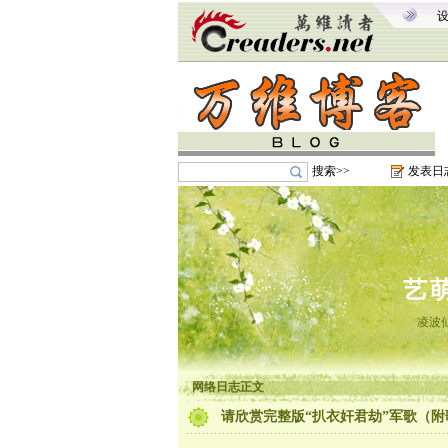
搜索>>
发表日
艺
凌波
网络日志正文
请欣赏完整版“扒衣奸君劫”军歌（附