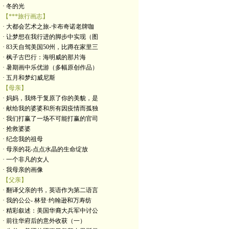
· 冬的光
【***旅行画志】
· 大都会艺术之旅-卡布奇诺老牌咖
· 让梦想在我行进的脚步中实现（图
· 83天自驾美国50州，比蹲在家里三
· 枫子古巴行：海明威的那片海
· 暑期画中乐优游（多幅原创作品）
· 五月和梦幻威尼斯
【母亲】
· 妈妈，我终于复原了你的美貌，是
· 献给我的婆婆和所有因疫情而孤独
· 我们打赢了一场不可能打赢的官司
· 抢救婆婆
· 纪念我的祖母
· 母亲的花-点点水晶的生命绽放
· 一个非凡的女人
· 我母亲的画像
【父亲】
· 翻译父亲的书，英语作为第二语言
· 我的公公- 林登·约翰逊和万寿纺
· 精彩叙述：美国华裔大兵军中讨公
· 前往华府后的意外收获（一）