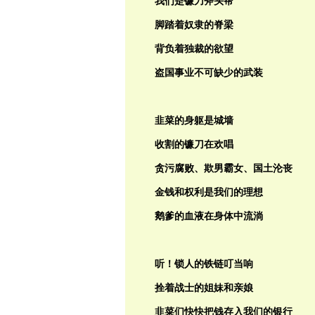
我们是镰刀斧头帮
脚踏着奴隶的脊梁
背负着独裁的欲望
盗国事业不可缺少的武装
韭菜的身躯是城墙
收割的镰刀在欢唱
贪污腐败、欺男霸女、国土沦丧
金钱和权利是我们的理想
鹅爹的血液在身体中流淌
听！锁人的铁链叮当响
拴着战士的姐妹和亲娘
韭菜们快快把钱存入我们的银行