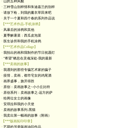
· 山的五种风貌
· 三种雪山别样情和朱迪嘉兰的别样
· 请放下枪，到我的薰衣草田来吧
· 关于一个夏和四个春的系列作品说
【***艺术作品-手机涂鸦】
· 风暴后的涂鸦和其他
· 夏季解暑菜：西瓜皮泡菜
· 医生诊所和我的手机涂鸦
【***艺术作品Collage】
· 我拍出的画和我制作的节日祝愿灯
· “希望”栖息在灵魂深处-我的最新
【***卖画的故事】
· 我遇到的那些专骗艺术家的骗子
· 疫情，卖画，都市宅女的鸡尾酒
· 画界盛事，旗开得胜
· 原创：卖画故事之~小小丘比特
· 原创系列：卖画故事之-远方的萨
· 给两位女士的画像
· 安琪拉和我的小天使
· 卖画的故事系列-黑猫
· 我卖出第一幅画的故事（附画）
【***版画拓印印章】
· 艺萌的另类版画油印作品