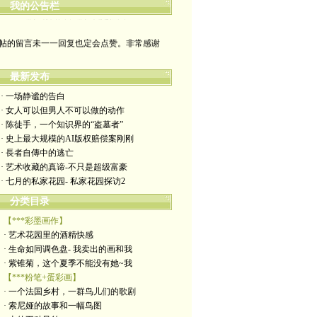
我的公告栏
哪裡有自由，哪裡就是祖國
帖的留言未一一回复也定会点赞。非常感谢
yimengling53@yahoo.com
最新发布
有意收藏者请私信我，感谢一贯支持
· 一场静谧的告白
· 女人可以但男人不可以做的动作
政治转载不一定代表本人意见
· 陈徒手，一个知识界的“盗墓者”
· 史上最大规模的AI版权赔偿案刚刚
艺术博客：https://yimengl.blog
· 長者自傳中的逃亡
· 艺术收藏的真谛-不只是超级富豪
目录中标注星号的为本人艺术原创
· 七月的私家花园- 私家花园探访2
分类目录
【***彩墨画作】
· 艺术花园里的酒精快感
· 生命如同调色盘- 我卖出的画和我
· 紫锥菊，这个夏季不能没有她~我
【***粉笔+蛋彩画】
· 一个法国乡村，一群鸟儿们的歌剧
· 索尼娅的故事和一幅鸟图