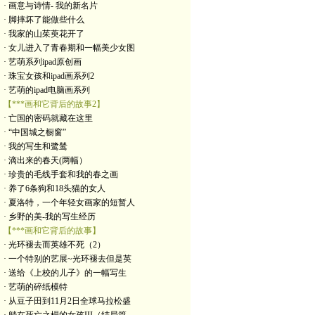
· 画意与诗情- 我的新名片
· 脚摔坏了能做些什么
· 我家的山茱萸花开了
· 女儿进入了青春期和一幅美少女图
· 艺萌系列ipad原创画
· 珠宝女孩和ipad画系列2
· 艺萌的ipad电脑画系列
【***画和它背后的故事2】
· 亡国的密码就藏在这里
· “中国城之橱窗”
· 我的写生和鹭鸶
· 滴出来的春天(两幅）
· 珍贵的毛线手套和我的春之画
· 养了6条狗和18头猫的女人
· 夏洛特，一个年轻女画家的短暂人
· 乡野的美-我的写生经历
【***画和它背后的故事】
· 光环褪去而英雄不死（2）
· 一个特别的艺展~光环褪去但是英
· 送给《上校的儿子》的一幅写生
· 艺萌的碎纸模特
· 从豆子田到11月2日全球马拉松盛