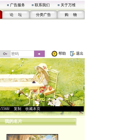
广告服务
联系我们
关于万维
论 坛
分类广告
购 物
帮助
退出
u/5568/
>
复制
>
收藏本页
我的名片