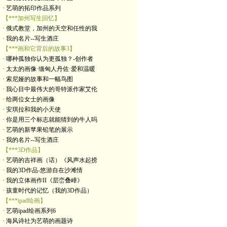
· 艺萌的拓印作品系列
【***加州写生回忆】
· 俄式教堂，加州的天空和任性的我
· 我的名片--写生酒庄
【***画和它背后的故事3】
· 哪种孤独你认为更孤独？-创作者
· 太太的画像·缅甸人丹佐·爱和温暖
· 索尼娅的故事和一幅鸟图
· 我心目中最伟大的哥特派作家艾伦
· 给两位女士的画像
· 安琪拉和我的小天使
· 你是用三个标志就能猜到的牛人吗
· 艺萌的新苹果铅笔的展示
· 我的名片--写生酒庄
【***3D作品】
· 艺萌的吉祥画（话）《风声水起捞
· 我的3D作品-悠游自在沙滩情
· 我的立体画作II《层峦叠嶂》
· 孩童时代的记忆（我的3D作品）
【***ipad绘画】
· 艺萌ipad绘画系列6
· 海风诗社为艺萌的画题诗