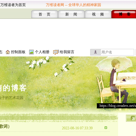
设万维读者为首页
万维读者网 -- 全球华人的精神家园
首 页
新 闻
视 频
博 客
志
控制面板
个人相册
给我留言
萌的博客
仙子的艺术花园
https://blog.creaders.net/
歌词）
2022-08-16 07:33:39