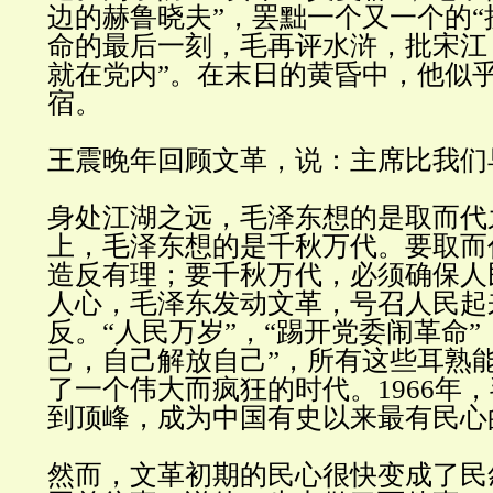
边的赫鲁晓夫
”
，罢黜一个又一个的
“
命的最后一刻，毛再评水浒，批宋江
就在党内
”
。在末日的黄昏中，他似
宿
。
王震晚年回顾文革，说：主席比我们
身处江湖之远，毛泽东想的是取而代
上，毛泽东想的是千秋万代。要取而
造反有理；要千秋万代，必须确保人
人心，毛泽东发动文革，号召人民起
反。
“
人民万岁
”
，
“
踢开党委闹革命
”
己，自己解放自己
”
，所有这些耳熟
了一个伟大而疯狂的时代。
1966
年，
到顶峰，成为中国有史以来最有民心
然而，文革初期的民心很快变成了民