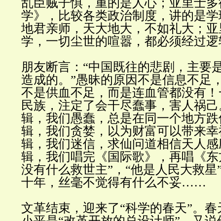
乱臣贼子惧，重的是人心；亚里士多
学》，比较各类政治制度，讲的是学
地君亲师，天大地大，不如礼大；亚
学，一切尘世的喧嚣，都必须经过逻
朋友断言：
“
中国既往的悲剧，主要
造成的。
”
愚昧的原因不是信息不足
不是供血不足，而是连血管都没有！
民族，注定了会干尽蠢事，害人祸己
辑，我们愚蠢，总是在同一个地方跌
辑，我们贪婪，以为财富可以带来幸
辑，我们迷信，求仙问道相信天人感
辑，我们唱完《国际歌》，再唱《东
没有什么救世主
”
，
“
他是人民大救星
十年，丝毫不觉得有什么不妥
……
文革结束，迎来了
“
科学的春天
”
。春
小平是
“
改革开放的总设计师
”
，又说