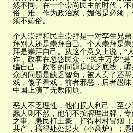
然不同。在一个崇尚民主的时代，不
俗，难。作为政治家，媚俗是必须，
须不媚俗
。
个人崇拜和民主崇拜是一对孪生兄弟
拜别人还是崇拜自己。个人崇拜是崇
拜是崇拜自己。从这个意义上说，
“
诈，政客在忽悠民众，
“
民主万岁
”
是
骗自己。政客的问题是缺乏底线，骗
众的问题是缺乏智商，被人卖了还帮
戏，傻子看戏，前者邪恶，后者愚昧
中国上演了无数闹剧
。
恶人不乏理性，他们损人利己，至少
蠢人则不然，他们不按牌理出牌，专
之事。愚民打土豪，打得村村冒烟（
共产，搞得处处起火（小高炉）；愚