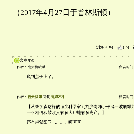
（2017年4月27日于普林斯顿）
浏览(7836)
(15)
文章评论
作者：南大街哦哦
留言时间：20
说到点子上了。
作者：
新天狱博
回复
阿妞不牛
留言时间：20
【从钱学森这样的顶尖科学家到刘少奇邓小平薄一波胡耀
一不相信和鼓吹人有多大胆地有多高产。】
还有赵紫阳同志。。。呵呵呵