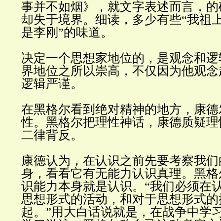
事并不如烟
》
，就文字表述而言，的
却失于境界。细读，多少有些
“
我祖
是李刚
”
的味道
。
决定一个思想家地位的，是观念和逻
界地位之所以崇高，不仅因为他观念
逻辑严谨
。
在黑格尔看到绝对精神的地方，康德
性
。黑格尔把理性神话，康德质疑理
二律背反
。
康德认为，在认识之前先要考察我们
身，看看它有无能力认识真理。黑格
识能力本身就是认识。
“
我们必须在
思想形式的活动，和对于思想形式的
起。
”用
大白话
说
就是，在战争中学