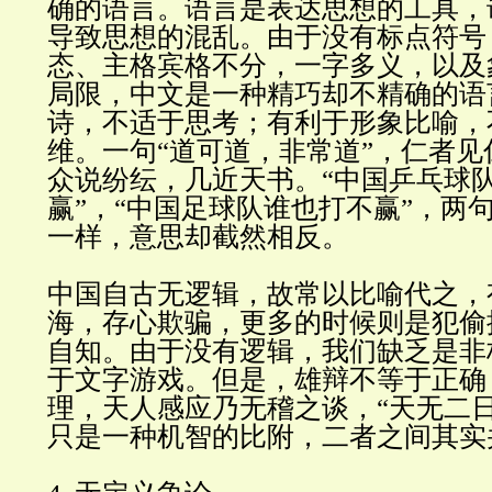
确的语言。语言是表达思想的工具，
导致思想的混乱。由于没有标点符号
态、主格宾格不分，一字多义，以及
局限，中文是一种精巧却不精确的语
诗，不适于思考；有利于形象比喻，
维。一句
“
道可道，非常道
”
，仁者见
众说纷纭，几近天书。
“
中国乒乓球
赢
”
，
“
中国足球队谁也打不赢
”
，两
一样，意思却截然相反
。
中国自古无逻辑，故常以比喻代之，
海，存心欺骗，更多的时候则是犯偷
自知。由于没有逻辑，我们缺乏是非
于文字游戏。但是，雄辩不等于正确
理，天人感应乃无稽之谈，
“
天无二
只是一种机智的比附，二者之间其实