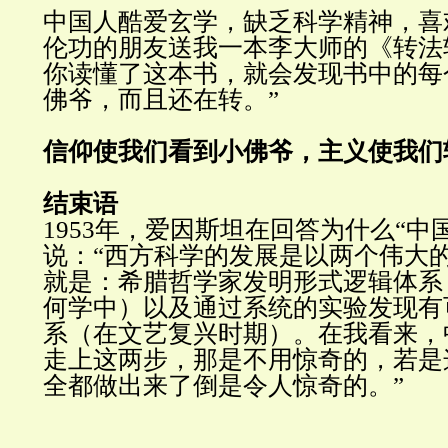
中国人酷爱玄学，缺乏科学精神，喜
伦功的朋友送我一本李大师的
《
转法
你读懂了这本书，就会发现书中的每
佛爷，而且还在转。
”
信仰使我们看到小佛爷，主义使我们
结束
语
1953
年，爱因斯坦在
回答
为什么
“
中
说：
“
西方科学的发展是以两个伟大
就是：希腊哲学家发明形式逻辑体系
何学中）以及通过系统的实验发现有
系（在文艺复兴时期）。在我看来，
走上这两步，那是不用惊奇的，若是
全都做出来了倒是令人惊奇的。
”