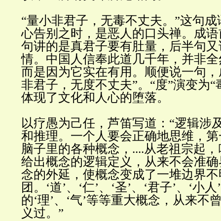
“
量小非君子，无毒不丈夫。
”
这句成
心告别之时，是恶人的口头禅。成语
句讲的是真君子要有肚量，后半句又
情。中国人信奉此道几千年，并非全
而是因为它实在有用。顺便说一句，
非君子，无度不丈夫
”
。
“
度
”
演变为
“
体现了文化和人心的堕落
。
以疗愚为己任，芦笛写道：
“
逻辑涉
和推理。一个人要会正确地思维，第
脑子里的各种概念，
....
从老祖宗起，
给出概念的逻辑定义，从来不会准确
念的外延，使概念变成了一堆边界不
团。
‘
道
’
、
‘
仁
’
、
‘
圣
’
、
‘
君子
’
、
‘
小人
’
的
‘
理
’
、
‘
气
’
等等重大概念，从来不
义过。
”