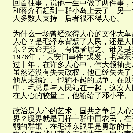
回首往事，说他一生中做了两件事，
和蒋介石赶到一群小岛上去了，另一
大多数人支持，后者很不得人心
。
为什么一场曾经深得人心的文化大革
人心？是毛泽东背叛了人民，还是人
东？天命无常，有德者居之。谁又是
1976
年，
“
天安门事件
”
爆发，毛泽东
过十年，在许多人心中，伟大领袖变
虽然还没有失去政权，他已经失去了
他从未输过、也输不起的战争。在以
中，毛总是与人民站在一起，这次人
在人心的较量上，他输给了邓小平
。
政治是人心的艺术，国共之争是人心
界？境界就是同样一群中国农民，在
弱的群氓，在毛泽东眼里是勇敢的士