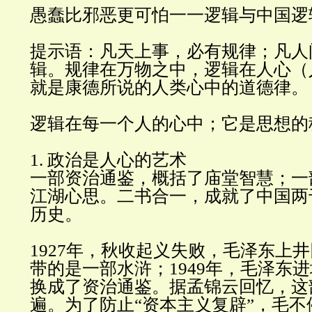
愚蠢比邪恶更可怕一一逻辑与中国逻
提示语：凡天上事，必有规律；凡人
辑。规律在万物之中，逻辑在人心（
就是康德所说的人类心中的道德律
。
逻辑在每一个人的心中；它是思想的
1.
政治是人心的艺
术
一部资治通鉴，概括了庙堂智慧；一
江湖心思。二书合一，成就了中国两
历史
。
1927
年，秋收起义失败，毛泽东上井
带的是一部水浒；
1949
年，毛泽东进
换成了资治通鉴。据孟锦云回忆，这
遍。为了防止
“
资本主义复辟
”
，毛不