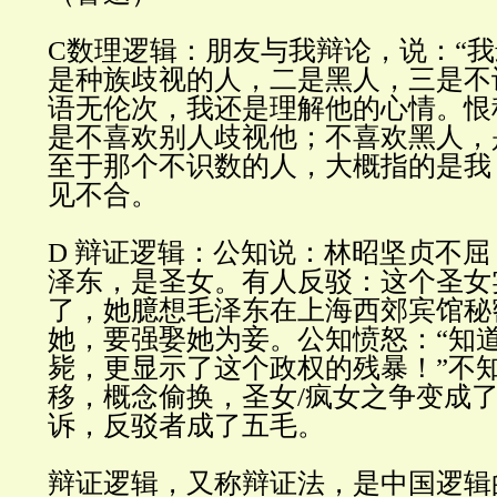
C
数理逻辑：朋友与我辩论，说：
“
我
是种族歧视的人，二是黑人，三是不
语无伦次，我还是理解他的心情。恨
是不喜欢别人歧视他；不喜欢黑人，
至于那个不识数的人，大概指的是我
见不合
。
D
辩证逻辑：公知说：林昭坚贞不屈
泽东，是圣女。有人反驳：这个圣女
了，她臆想毛泽东在上海西郊宾馆秘
她，要强娶她为妾。公知愤怒：
“
知
毙，更显示了这个政权的残暴！
”
不
移，概念偷换，圣女
/
疯女之争变成
诉，反驳者成了五毛
。
辩证逻辑，又称辩证法，是中国逻辑