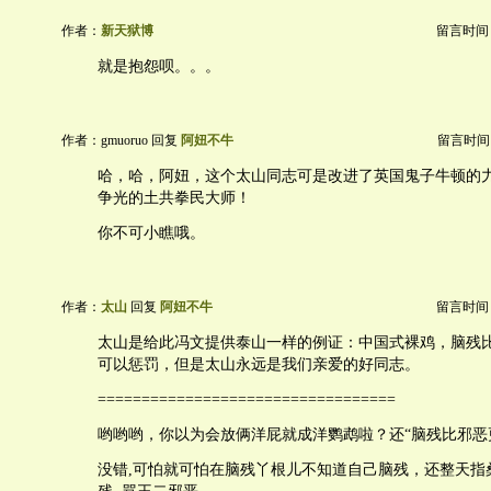
作者：
新天狱博
留言时间：20
就是抱怨呗。。。
作者：gmuoruo 回复
阿妞不牛
留言时间：20
哈，哈，阿妞，这个太山同志可是改进了英国鬼子牛顿的
争光的土共拳民大师！
你不可小瞧哦。
作者：
太山
回复
阿妞不牛
留言时间：20
太山是给此冯文提供泰山一样的例证：中国式裸鸡，脑残
可以惩罚，但是太山永远是我们亲爱的好同志。
==================================
哟哟哟，你以为会放俩洋屁就成洋鹦鹉啦？还“脑残比邪恶
没错,可怕就可怕在脑残丫根儿不知道自己脑残，还整天指