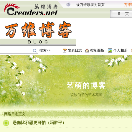
设万维读者为首页
万维
首 页
搜索>>
发表日志
控制面板
个人相册
艺萌的博客
凌波仙子的艺术花园
网络日志正文
愚蠢比邪恶更可怕（冯胜平）