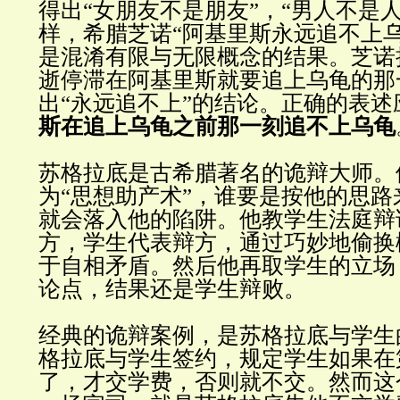
得出
“
女朋友不是朋友
”
，
“
男人不是
样，希腊芝诺
“
阿基里斯永远追不上
是混淆有限与无限概念的结果。芝诺
逝停滞在阿基里斯就要追上乌龟的那
出
“
永远追不上
”
的结论。正确的表述
斯在追上乌龟之前那一刻追不上乌龟
苏格拉底是古希腊著名的诡辩大师。
为
“
思想助产术
”
，谁要是按他的思路
就会落入他的陷阱。他教学生法庭辩
方，
学生代表辩方，通过巧妙地偷换
于自相矛盾。然后他再取学生的立场
论点，结果还是学生辩败
。
经典的诡辩案例，是苏格拉底与学生
格拉底与学生签约，规定学生如果在
了，才交学费，否则就不交。
然而
这