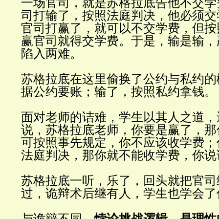
一场官司，就是苏格拉底告他不交学
司打输了，按照法庭判决，他必须交
官司打赢了，就可以不交学费，但按
赢官司就得交学费。于是，输是输，
陷入两难
。
苏格拉底在这里偷换了公约与私约的
据公约要账；输了，按照私约拿钱
。
面对老师的诘难，学生以其人之道，
说，苏格拉底
老师
，你要是赢了，那
可按照事先规定，你不应该收学费；
法庭判决，那你就不能收学费，你说
苏格拉底一听，乐了，回头就把官司
过，诡辩术后继有人，学生也学会了
与诡辩不同，
悖论挑战逻辑，是理性