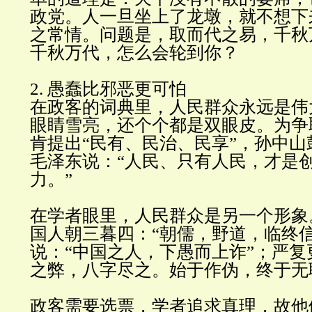
政党。人一旦坐上了龙墩，就不想下
之常情。问题是，取而代之易，千秋
千秋万代，怎么会轮到你
？
2.
愚蠢比邪恶更可
怕
在政客的词典里，人民群众永远是伟
眼睛雪亮，还个个都是双眼皮。为争
肯提出
“
民有、民治、民享
”
，孙中山
毛泽东说：
“
人民、只有人民，才是
力。
”
在学者眼里，人民群众是另一个形象
国人朝三暮四：
“
朝儒，野道，临终
说：
“
中国之人，下愚而上诈
”
；严复
之弊，八字尽之。始于作伪，终于无
政客需要选票，学者追求真理，故他