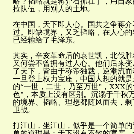
略？韬略就是蒋介石抓壮丁，用自家
拉队伍，用别人的土地
。
在中国，天下即人心。国共之争蒋介
过。即缺境界，又乏韬略，在人心的
已经输给了毛泽东
。
其实，辛亥革命后的袁世凯，北伐胜
又何尝不曾拥有过人心。他们后来变
了天下，皆由于称帝独裁，逆潮流而
一旦登上权力宝座，中国人想的就是
的
“
一世，二世，乃至万世
”
，
XXX
的
色
”
，本质上没有区别。沉溺于千秋
的境界、韬略、理想都随风而去，剩
卫战
。
打江山，坐江山，似乎是一个简单的
单的道理是：天下没有不散的宴席，