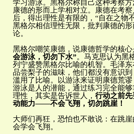
学习游泳。黑格尔称自己这种考察方
康德的形而上学相对立。康德在考察
后，得出
理性是
有限
的
，
“
自在之物
黑格尔相信理性无限，批判康德的形
论
。
黑格尔嘲笑康德，说康德哲学的核心
会游泳，切勿下水
”
。马克思
认为
黑
列宁盛赞黑格尔比喻的机智。毛泽东
品尝梨子的滋味，他们都没有意识到
滥用了比喻。以游泳来证明康德荒谬
游泳是人的潜能，通过练习完全能够
理性，
其实
是告诉世人，
行动之前先
动能力
——
不会飞翔，切勿跳崖
！
大师们再狂，恐怕也不敢说：在跳崖
会学会飞翔
。