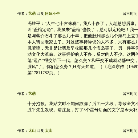
作者：
艺萌
回复
阿妞不牛
留言时间：20
冯胜平：“人生七十古来稀”，我八十多了，人老总想后事
叫“盖棺定论”，我虽未“盖棺”也快了，总可以定论吧！我
是与蒋介石斗了那么几十年，把他赶到那么几个海岛上去
本人请回老家去了。对这些事持异议的人不多，只有那么
叽喳喳，无非是让我及早收回那几个海岛罢了。另一件事
动文化大革命。这事拥护的人不多，反对的人不少。这两
笔“遗产”得交给下一代。怎么交？和平交不成就动荡中交
腥风”了。你们怎么办？只有天知道。（《毛泽东传（19491
第17811782页。）
作者：
艺萌
留言时间：20
十分抱歉。我贴文时不知何故漏了后面一大段，导致全文
胜平先生发现。请注意，打了3个星号后面的文字是今天补
作者：
太山
回复
太山
留言时间：20