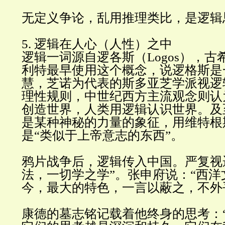
无定义争论，乱用推理类比，是逻辑
5.
逻辑在人心（人性）之
中
逻辑一词源自逻各斯（
Logos
），古
利特最早使用这个概念，说逻格斯是
慧，芝诺为代表的斯多亚芝学派视逻
理性规则，中世纪西方主流观念则认
创造世界，人类用逻辑认识世界。及
是某种神秘的力量的象征，用维特根
是
“
类似于上帝意志的东西
”
。
鸦片战争后，逻辑传入中国。严复视
法，一切学之学
”
。张申府说：
“
西洋
今，最大的特色，一言以蔽之，不外
康德的墓志铭记载着他终身的思考：