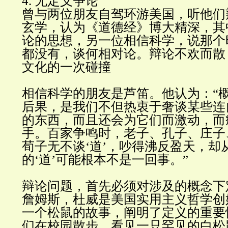
4.
无定义争
论
曾与两位朋友自驾环游美国，听他们
玄学，认为《道德经》博大精深，其
论的思想，另一位相信科学，说那个
都没有，谈何相对论。辩论不欢而散
文化的一次碰
撞
相信科学的朋友是芦笛。他认为：
“
后果，是我们不但热衷于奢谈某些连
的东西，而且还会为它们而激动，而
手。百家争鸣时，老子、孔子、庄子
荀子无不谈
‘
道
’
，吵得沸反盈天，却
的
‘
道
’
可能根本不是一回事。
”
辩论问题，首先必须对涉及的概念下
詹姆斯，杜威是美国实用主义哲学创
一个松鼠的故事，阐明了定义的重要
们在校园散步，看见一只罕见的白松