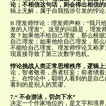
论；不相信这句话，则会得出相信的
辑上无解，属于自我指涉引发的悖论
B
理发师悖论：理发师声称：
“
我只
发的人理发
”
。这里的问题是，理发
发？如果他不给自己理发，那么根据
自己理发；如果他给自己理发，那么
不能给自己理发。理发师悖论又称罗
现直接导致了第三次数学危机
。
悖论挑战人类正常思维秩序，逻辑上
论，智者敬畏，愚者狂妄；前者绕着
上。在悖论中，聪明人看到的是自己
看到的是别人的荒谬
。
7.
“
不会游泳，切勿下水
”
决定一个作家地位的，是文字和境界