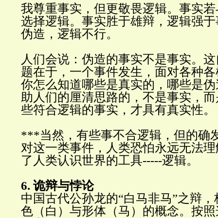
我尊重事实，但更敬畏逻辑。事实若
选择逻辑。事实胜于雄辩，逻辑强于
伪造，逻辑不行
。
人们会说：伪造的事实不是事实。这
题在于，一个事件发生，面对各种各
你怎么知道哪些是真实的，哪些是伪
助人们的厘清思路的，不是事实，而
些符合逻辑的事实，才具有真实性
。
***当然，有些事不合逻辑，但的确
对这一类事件，人类恐怕永远无法理
了人类认识世界的工具
-----
逻辑
。
6.
诡辩与悖
论
中国古代公孙龙的
“
白马非马
”
之辩，
色（白）与形体（马）的概念。按照