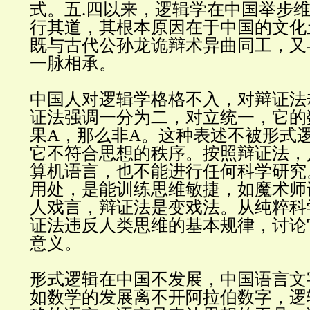
式。五
.
四以来，逻辑学在中国举步
行其道，其根本原因在于中国的文化
既与古代公孙龙诡辩术异曲同工，又
一脉相承
。
中国人对逻辑学格格不入，对辩证法
证法强调一分为二，对立统一，它的
果
A
，那么非
A
。这种表述不被形式
它不符合思想的秩序。按照辩证法，
算机语言，也不能进行任何科学研究
用处，是能训练思维敏捷，如魔术师
人戏言，辩证法是变戏法。从纯粹科
证法违反人类思维的基本规律，讨论
意义
。
形式逻辑在中国不发展，中国语言文
如数学的发展离不开阿拉伯数字，逻