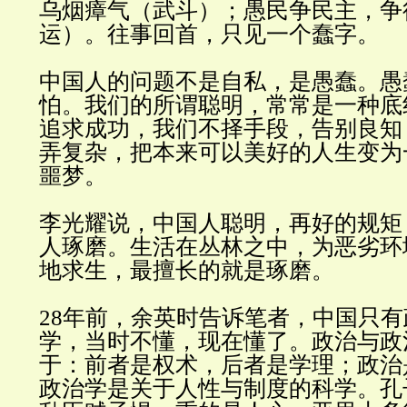
乌烟瘴气（武斗）；愚民争民主，争
运）。往事回首，只见一个蠢字
。
中国人的问题不是自私，是愚蠢。愚
怕。我们的所谓聪明，常常是一种底
追求成功，我们不择手段，告别良知
弄复杂，把本来可以美好的人生变为
噩梦
。
李光耀说，中国人聪明，再好的规矩
人琢磨。生活在丛林之中，为恶劣环
地求生，最擅长的就是琢磨
。
28
年前，余英时告诉笔者，中国只有
学，当时不懂，现在懂了。政治与政
于：前者是权术，后者是学理；政治
政治学是关于人性与制度的科学。孔