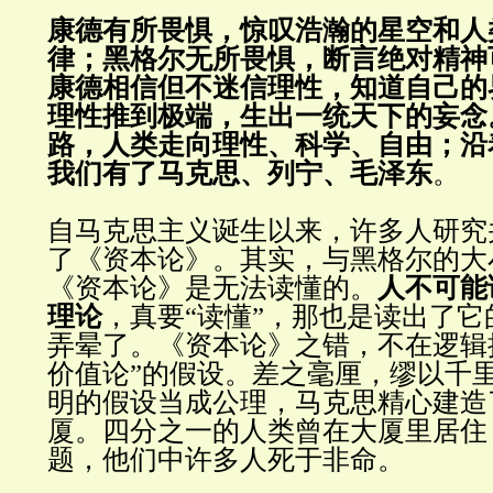
康德有所畏惧，惊叹浩瀚的星空和人
律；黑格尔无所畏惧，断言绝对精神
康德相信但不迷信理性，知道自己的
理性推到极端，生出一统天下的妄念
路，人类走向理性、科学、自由；沿
我们有了马克思、列宁、毛泽东
。
自马克思主义诞生以来，许多人研究
了
《
资本论
》
。其实，与黑格尔的大
《
资本论
》
是无法读懂的。
人不可能
理论
，真
要
“
读懂
”
，那也是
读出了
它
弄晕了。
《资本论》
之错，不在逻辑
价值论
”
的假设。差之毫厘，缪以千
明的假设当成公理，马克思
精心建造
厦。四分之一的人类曾在
大厦里
居住
题，他们中许多人死于非命
。