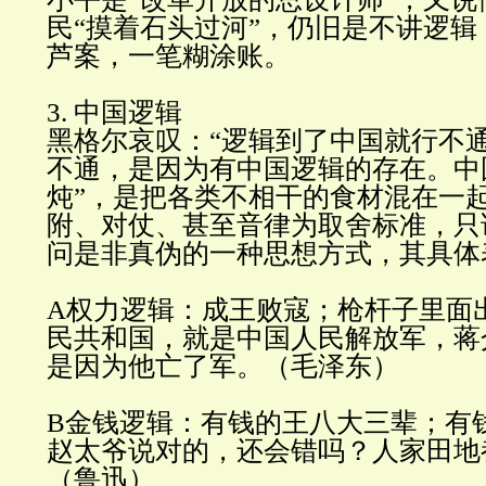
民
“
摸着石头过河
”
，仍旧是不讲逻辑
芦案，一笔糊涂账
。
3.
中国逻
辑
黑格尔哀叹：
“
逻辑到了中国就行不
不通，是因为有中国逻辑的存在。中
炖
”
，是把各类不相干的食材混在一
附、对仗、甚至音律为取舍标准，只
问是非真伪的一种思想方式，其具体
A
权力逻辑：成王败寇；枪杆子里面
民共和国，就是中国人民解放军，蒋
是因为他亡了军。（毛泽东
）
B
金钱逻辑：有钱的王八大三辈；有
赵太爷说对的，还会错吗？人家田地
（鲁迅
）