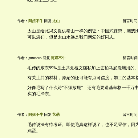
残, 骂王二邪恶。
作者：
阿妞不牛
回复
太山
留言时间：20
太山是给此冯文提供泰山一样的例证：中国式裸鸡，脑残
可以惩罚，但是太山永远是我们亲爱的好同志。
作者：gmuoruo 回复
阿妞不牛
留言时间：20
毛传的东东99%是土共党棍文痞私加上去拍马屁洗脑用的
有关土共的材料，原始的还可能有点可信度，加工的基本
好像毛写了什么诗“不须放屁”，还有毛要送基辛格一千万
实的毛泽东。
作者：
阿妞不牛
回复
艺萌
留言时间：20
毛传说法有待考证。即使毛真这样说了，也不足采信，因
鸡蛋。