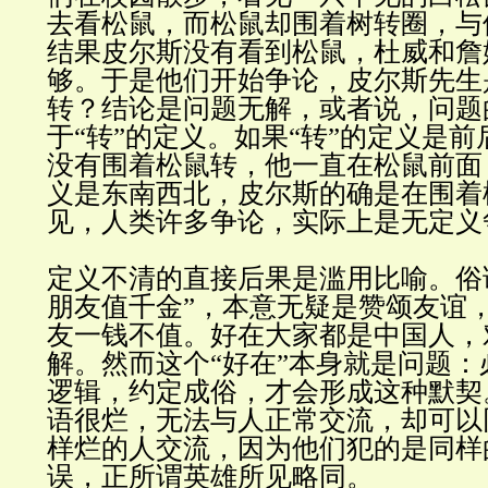
去看松鼠，而松鼠却围着树转圈，与
结果皮尔斯没有看到松鼠，杜威和詹
够。于是他们开始争论，皮尔斯先生
转？结论是问题无解，或者说，问题
于
“
转
”
的定义。如果
“
转
”
的定义是前
没有围着松鼠转，他一直在松鼠前面
义是东南西北，皮尔斯的确是在围着
见，人类许多争论，实际上是无定义
定义不清的直接后果是滥用比喻。俗
朋友值千金
”
，本意无疑是赞颂友谊
友一钱不值。好在大家都是中国人，
解。然而这个
“
好在
”
本身就是问题：
逻辑，约定成俗，才会形成这种默契
语很烂，无法与人正常交流，却可以
样烂的人交流，因为他们犯的是同样
误，正所谓英雄所见略同
。