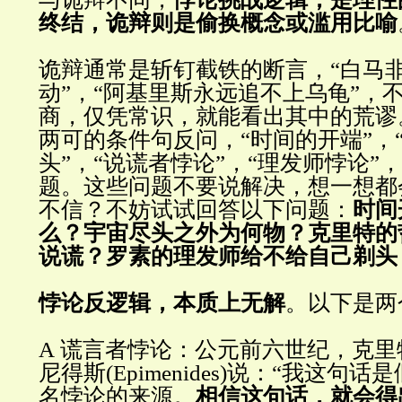
终结，诡辩则是偷换概念或滥用比喻
诡辩通常是斩钉截铁的断言，
“
白马
动
”
，
“
阿基里斯永远追不上乌龟
”
，
商，仅凭常识，就能看出其中的荒谬
两可的条件句反问，
“
时间的开端
”
，
头
”
，
“
说谎者悖论
”
，
“
理发师悖论
”
，
题。这些问题不要说解决，想一想都
不信
？
不妨试试回答以下问题：
时间
么？宇宙尽头之外为何物？克里特的
说谎？罗素的理发师给不给自己剃头
悖论反逻辑
，
本质上无解
。
以下是两
A
谎言者悖论：公元前六世纪，克里
尼得斯
(
Epimenides
)
说：
“
我这句话是
名悖论的来源。
相信这句话，就会得