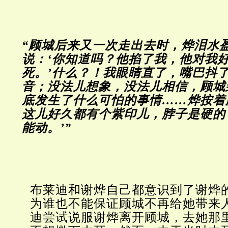
“顾城后来又一次走出去时，烨泪水
说：‘你知道吗？他掐了我，他对我
死。’什么？！我眼睛直了，嘴巴抖
音；没法儿想象，没法儿相信，顾城
底发生了什么可怕的事情……烨按着
这儿好久都有个紫印儿，脖子是硬的
能动。’”
布莱迪和谢烨自己都意识到了谢烨
为谁也不能保证顾城不再给她带来
迪尝试说服谢烨离开顾城，去她那