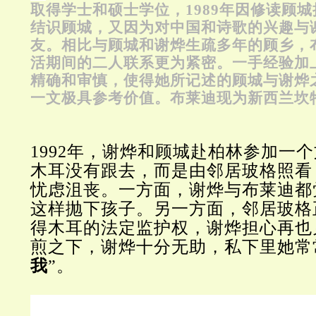
取得学士和硕士学位，1989年因修读顾
结识顾城，又因为对中国和诗歌的兴趣与
友。相比与顾城和谢烨生疏多年的顾乡，
活期间的二人联系更为紧密。一手经验加
精确和审慎，使得她所记述的顾城与谢烨
一文极具参考价值。布莱迪现为新西兰坎
1992年，谢烨和顾城赴柏林参加一
木耳没有跟去，而是由邻居玻格照看
忧虑沮丧。一方面，谢烨与布莱迪都
这样抛下孩子。另一方面，邻居玻格
得木耳的法定监护权，谢烨担心再也
煎之下，谢烨十分无助，私下里她常
我
”。