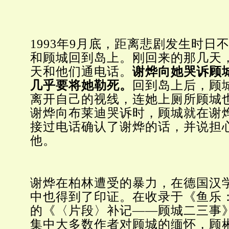
1993年9月底，距离悲剧发生时日
和顾城回到岛上。刚回来的那几天
天和他们通电话。
谢烨向她哭诉顾
几乎要将她勒死。
回到岛上后，顾
离开自己的视线，连她上厕所顾城
谢烨向布莱迪哭诉时，顾城就在谢
接过电话确认了谢烨的话，并说担
他。
谢烨在柏林遭受的暴力，在德国汉
中也得到了印证。在收录于《鱼乐
的《〈片段〉补记——顾城二三事
集中大多数作者对顾城的缅怀，顾