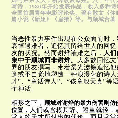
烨与弟弟长大，谢烨改从母姓。八十年代
写诗，1980年开始发表作品，收入多种诗
全国首届青年电影评论奖。著有散文《你
篇小说《新姐》《扁猪》等。与顾城合著
当恶性暴力事件出现在公众面前时，
哀悼遇难者，追忆其留给世人的回忆
友的状况。然而谢烨罹难之后，
人们
集中于顾城而非谢烨
。大多数回忆文
界的朋友撰写，带着柔光滤镜追忆他
觉或不自觉地塑造一种浪漫化的诗人
才”、“童话诗人”、“孩童般天真”等
个神话。
相形之下，
顾城对谢烨的暴力伤害则仿
，人们或含糊其辞、避重就轻，
位置
常人的天才所付出的代价，而且常常