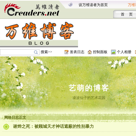
设万维读者为首页
万维
首 页
搜索>>
发表日志
控制面板
个人相册
艺萌的博客
凌波仙子的艺术花园
网络日志正文
谢烨之死：被顾城天才神话遮蔽的性别暴力