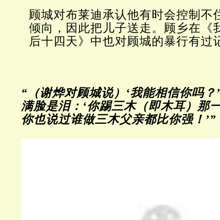
顾城对布莱迪承认他有时会控制不
倾向，因此把儿子送走。顾乡在《
后十四天》中也对顾城的暴行有
“（谢烨对顾城说）‘我能相信你吗？
满脸是泪：‘你踢三木（即木耳）那
你也说过谁做三木父亲都比你强！’”