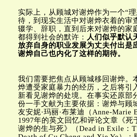
实际上，从顾城对谢烨作为一个“理
待，到现实生活中对谢烨衣着的审
辍学、辞职，直到后来对谢烨的家
都得到社会的默许：
人们似乎默认
放弃自身的职业发展为丈夫付出是
谢烨自己也内化了这样的期待。
我们需要把焦点从顾城移回谢烨。
烨遭受家庭暴力的经历，之后将引
新看见谢烨的处境。在事实还原部
份一手文献为主要依据：谢烨与顾
友安妮·玛丽·布莱迪（Anne-Marie 
1997年的英文回忆和评论文章《
谢烨的生与死》（Dead in Exile：The
Death of Gu Cheng and Xie