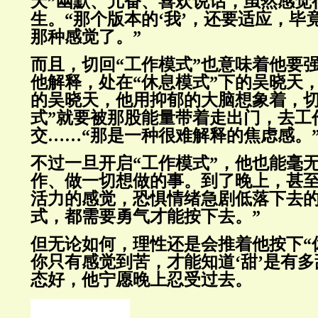
天”幽默、亢奋、喜欢说话，虽然感觉
生。“那个版本的‘我’，还要适应，毕
那种感觉了。”
而且，切回“工作模式”也意味着他要
他解释，处在“休息模式”下的吴晓天
的吴晓天，他用抑郁的大脑想象着，切
式”就要被那股能量带着走出门，去工
交……“那是一种很难解释的焦虑感。
不过一旦开启“工作模式”，他也能毫
作、做一切想做的事。到了晚上，甚
活力的感觉，恐惧情绪急剧低落下去的
式，都需要勇气才能按下去。”
但无论如何，理性还是会推着他按下“
你只有感觉到苦，才能知道‘甜’是有多
态好，他宁愿晚上忍受过去。