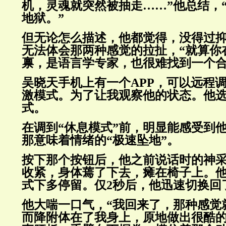
机，灵魂就突然被抽走……”他总结，
地狱。”
但无论怎么描述，他都觉得，没得过
无法体会那两种感觉的拉扯，“就算你
禀，是语言学专家，也很难找到一个合
吴晓天手机上有一个APP，可以远程
激模式。为了让我观察他的状态。他
式。
在调到“休息模式”前，明显能感受到
那意味着情绪的“极速坠地”。
按下那个按钮后，他之前说话时的神
收紧，身体蔫了下去，瘫在椅子上。
式下多停留。仅2秒后，他迅速切换回
他大喘一口气，“我回来了，那种感觉
而降附体在了我身上，原地做出很酷的