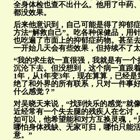
全身体检也查不出什么。他用了中药
都没效果。
后来他意识到，自己可能是得了抑郁
方法“解救自己”。吃各种保健品，用
也吃遍了市面上的抑郁症药物。甚至
一开始几天会有些效果，但持续不了
“我的求生欲一直很强，我就是有一个
沉沦下去。但没想到，这个病一直跟着
1年，从1年变3年，现在算算，已经是
绝了和外界的所有联系，只对一件事
什么感觉？”
对吴晓天来说，“找到快乐的感觉”就
近经常有一个失去腿的残疾人在乞讨
如可以，他希望能和对方互换灵魂，“
哪怕身体残缺、无家可归，哪怕只能活
意。”