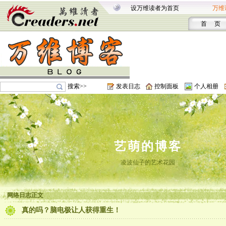
设万维读者为首页
万维
首 页
搜索>>
发表日志
控制面板
个人相册
艺萌的博客
凌波仙子的艺术花园
网络日志正文
真的吗？脑电极让人获得重生！