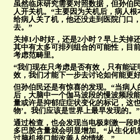
虽然临床研究需要对照数据，但孙伯
人开关机。“主要因为关机后，病人根
给病人关了机，他还没走到医院门口
去。”
关掉1小时好，还是2小时？早上关掉
其中有太多可排列组合的可能性，目
考虑范畴里。
“我们现在只考虑是否有效，只有能证
效，我们才能下一步去讨论如何能更好
但孙伯民还是有惊喜的发现。“当病人
后，大脑中一个伽马波段的慢波频段
量或许是抑郁症症状变化的标记，这也
物’。我们应该是世界上最早发现的。”
通过检查，也会发现当电极刺激一段
多巴胺含量就会明显增加。“从生化机
过脑机接口能改善人的情绪。”