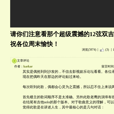
请你们注意看那个超级震撼的12弦双
祝各位周末愉快！
浏览(5974)
(3)
文章评论
作者：
karkar
留言时间：20
其实是偶抢到到沙发的，不信去影视娱乐论坛看看。各位
现在把偶昨天在那边的评论贴过来哈。
每次听到此歌，偶都会心灵为之震撼，所以忍不住上来说
首先楼主的歌词顺序不是太准确。另外此歌老鹰的演绎有
在结尾有吉他solo的那个版本。对于歌曲意义的理解，可
觉得此歌是在讲述人生，其中最核心的是几句对话：