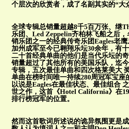
个层次的欣赏者，成了名副其实的“大
全球专辑总销量超越8千5百万张、继The 
乐团、Led Zeppelin齐柏林飞船之
销乐团之一的经典传奇乐团Eagles老鹰
加州成军至今已翱翔乐坛30余年，有十
二十首经典单曲的他们是当代乐坛的奇
销量超过了其他所有的美国乐队，迄今
专辑，五次最佳单曲和四次格莱美大 
单曲在榜时间唯一持续280周冠军宝座
以说是Eagles在最佳状态、最佳组合
世之作，这首《Hotel California》
排行榜冠军的位置。
然而这首歌词所述说的诡异氛围更是成
数人认为填词人之一和主唱Don Henl