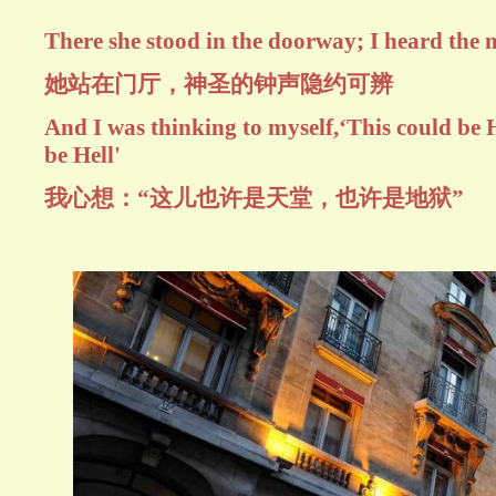
There she stood in the doorway; I heard the m
她站在门厅，神圣的钟声隐约可辨
And I was thinking to myself,‘This could be 
be Hell'
我心想：“这儿也许是天堂，也许是地狱”