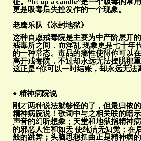
征。“lit up a candle”是一个吸毒
更是吸毒后失控发作的一个现象。
老鹰乐队《冰封地狱》
这种自愿戒毒院是主要为中产阶层开的
戒毒所之间，而淫乱 现象更是七十年
的一种常态。毒品的瘾性使得你可以在
离开戒毒院，不过却永远无法摆脱那重
这正是“你可以一时结账，却永远无法
● 精神病院说
刚才两种说法就够怪的了，但最归依的
精神病院说！歌词中与之相关联的暗示
声音的幻听想象；天堂和地狱指精神病
的邪恶人性和如天 使纯洁无知觉；在
般的跳舞；头脑思想扭曲正是精神病的