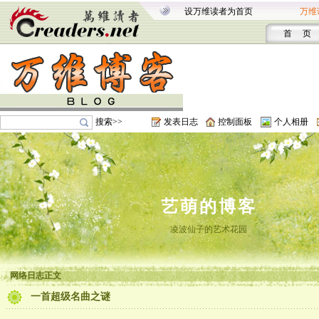
设万维读者为首页
万维
首 页
搜索>>
发表日志
控制面板
个人相册
艺萌的博客
凌波仙子的艺术花园
网络日志正文
一首超级名曲之谜