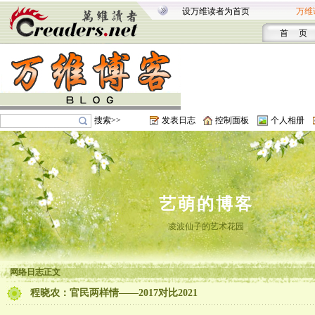
设万维读者为首页
万维
首 页
搜索>>
发表日志
控制面板
个人相册
艺萌的博客
凌波仙子的艺术花园
网络日志正文
程晓农：官民两样情——2017对比2021