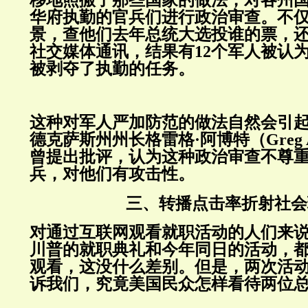
移地照搬了那些国家的做法，对各州
华府执勤的官兵们进行政治审查。不
景，查他们去年总统大选投谁的票，
社交媒体通讯，结果有12个军人被认
被剥夺了执勤的任务。
这种对军人严加防范的做法自然会引
德克萨斯州州长格雷格·阿博特（Greg Ab
曾提出批评，认为这种政治审查不尊
兵，对他们有攻击性。
三、转播点击率折射社会
对通过互联网观看就职活动的人们来说，2
川普的就职典礼和今年同日的活动，
观看，这没什么差别。但是，两次活
诉我们，究竟美国民众怎样看待两位