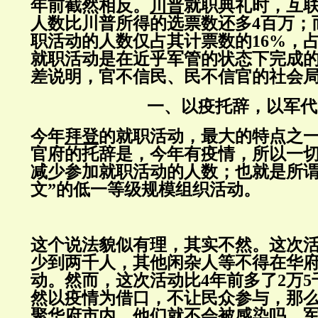
年前截然相反。
川普
就职典礼时，互
人数比川普所得的选票数还多4百万；
职活动的人数仅占其计票数的16%，
就职活动是在近乎军管的状态下完成
差说明，官不信民、民不信官的社会
一、以疫托辞，以军代
今年
拜登
的就职活动，最大的特点之
官府的托辞是，今年有疫情，所以一
减少参加就职活动的人数；也就是所谓
文”的低一等级规模组织活动。
这个说法貌似有理，其实不然。这次
少到两千人，其他闲杂人等不得在华
动。然而，这次活动比4年前多了2万
然以疫情为借口，不让民众参与，那
聚华府市内，他们就不会被感染吗，