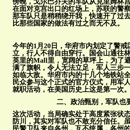
傍晚，戈尔巴乔夫的车队从克里姆林
在面对克宫出口的红场上，苏联的警
那车队只是稍稍绕开我，快速开了过
比那些国家的做法有过之而无不及。
今年的1月20日，华府市内划定了警
立，行人不得自由穿行。国会山通往
英里的Mall里，宽阔的草坪上，为了
满了旗帜，令人无法立足，军人三步
如临大敌。华府市内的十几个地铁站
民众参与这个正式的官方仪式，用军
就职活动，在美国历史上这是第一次
二、政治甄别，军队也
这次活动，当局确实处于高度紧张状
防川，其实对军队也不敢充分信任。
民警卫队来自各州，互不统属，各州