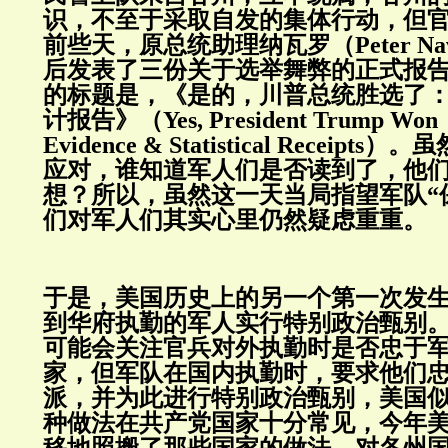
识，不至于采取自发的集体行动，但
前些天，原总统助理纳瓦罗（Peter Na
后发表了三份关于选举舞弊的正式报
的标题是，《是的，川普总统胜选了
计报告》（Yes, President Trump Won：
Evidence & Statistical Receip
应对，谁知道军人们是否读到了，他
想？所以，虽然这一天当局指望军队“
们对军人们其实心里仍然疑虑重重。
于是，美国历史上的另一个第一次发
到华府执勤的军人实行特别政治甄别
可能会关注官兵对外执勤时是否忠于
家，但军队在国内执勤时，要求他们
派，并为此进行特别政治甄别，美国
种做法在共产党国家十分常见，今年