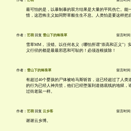
作者：
艺萌
留言时间：20
最可怕的是，以暴制暴的双方结果是大量的平民伤亡。能
惜，这恐怖主义如同野草般生生不息。人类怕是要这样把
作者：
艺萌
回复
雪山下的绛珠草
留言时间：20
雪草MM， 没错。以任何名义（哪怕所谓“崇高和正义”）
义行径的都是最最邪恶和可耻的！必须连根拔除！
作者：
雪山下的绛珠草
留言时间：20
有超过40个婴孩的尸体被哈马斯斩首，这已经超过了人类
的行为已经人神共愤，他们已经堕落到道德底线的地狱，
过街老鼠一样。
作者：
艺萌
回复
云乡客
留言时间：20
谢谢云乡博。