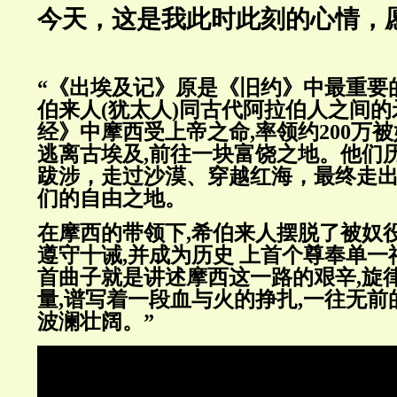
今天，这是我此时此刻的心情，
“《出埃及记》原是《旧约》中最重要
伯来人(犹太人)同古代阿拉伯人之间
经》中摩西受上帝之命,率领约200万
逃离古埃及,前往一块富饶之地。他们历
跋涉，走过沙漠、穿越红海，最终走
们的自由之地。
在摩西的带领下,希伯来人摆脱了被奴
遵守十诫,并成为历史 上首个尊奉单
首曲子就是讲述摩西这一路的艰辛,旋
量,谱写着一段血与火的挣扎,一往无前
波澜壮阔。”