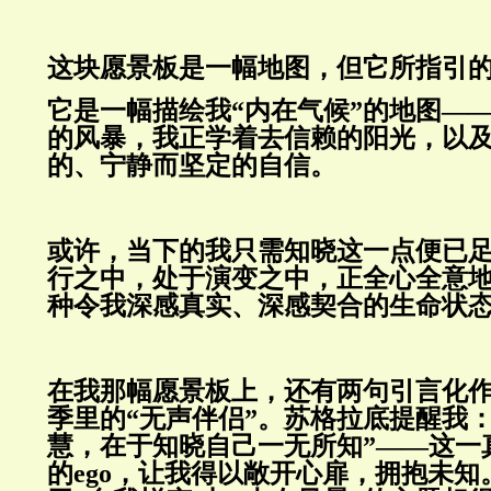
这块愿景板是一幅地图，但它所指引
它是一幅描绘我“内在气候”的地图—
的风暴，我正学着去信赖的阳光，以
的、宁静而坚定的自信。
或许，当下的我只需知晓这一点便已
行之中，处于演变之中，正全心全意
种令我深感真实、深感契合的生命状
在我那幅愿景板上，还有两句引言化
季里的
“
无声伴侣
”
。苏格拉底提醒我
慧，在于知晓自己一无所知
”——
这一
的
ego
，让我得以敞开心扉，拥抱未知