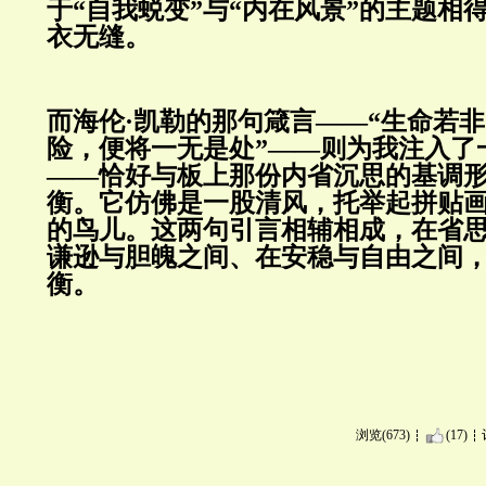
于
“
自我蜕变
”
与
“
内在风景
”
的主题相
衣无缝。
而海伦
·
凯勒的那句箴言
——“
生命若非
险，便将一无是处
”——
则为我注入了
——
恰好与板上那份内省沉思的基调
衡。它仿佛是一股清风，托举起拼贴
的鸟儿。
这两句引言相辅相成，在省
谦逊与胆魄之间、在安稳与自由之间
衡。
浏览(673)
(17)