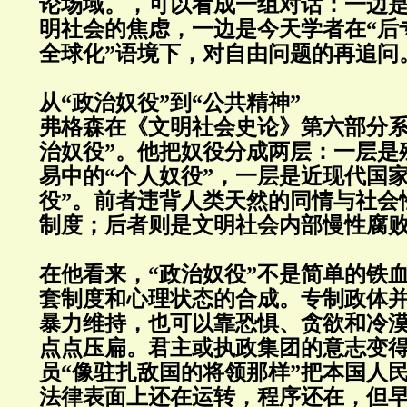
论场域。，可以看成一组对话：一边
明社会的焦虑，一边是今天学者在“后
全球化”语境下，对自由问题的再追问
从“政治奴役”到“公共精神”
弗格森在《文明社会史论》第六部分系
治奴役”。他把奴役分成两层：一层是
易中的“个人奴役”，一层是近现代国
役”。前者违背人类天然的同情与社会
制度；后者则是文明社会内部慢性腐
在他看来，“政治奴役”不是简单的铁
套制度和心理状态的合成。专制政体
暴力维持，也可以靠恐惧、贪欲和冷
点点压扁。君主或执政集团的意志变得
员“像驻扎敌国的将领那样”把本国人
法律表面上还在运转，程序还在，但