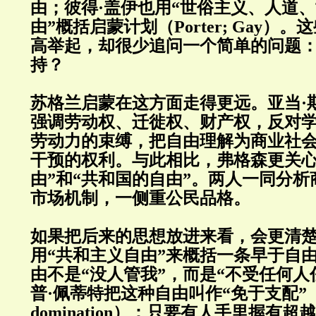
由；彼得·盖伊也用“世俗主义、人道
由”概括启蒙计划（Porter; Gay）
高举起，却很少追问一个简单的问题
持？
苏格兰启蒙在这方面走得更远。亚当·
强调劳动权、迁徙权、财产权，反对
劳动力的束缚，把自由理解为商业社
干预的权利。与此相比，弗格森更关心
由”和“共和国的自由”。两人一同分
市场机制，一侧重公民品格。
如果把后来的思想放进来看，会更清楚
用“共和主义自由”来概括一条早于自
由不是“没人管我”，而是“不受任何人
普·佩蒂特把这种自由叫作“免于支配”（free
domination）：只要有人手里握有