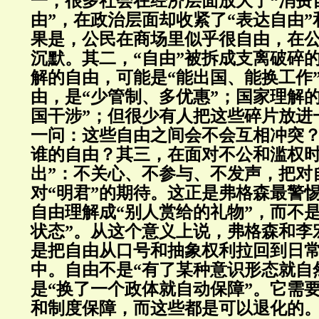
一，很多社会在经济层面放大了“消费自
由”，在政治层面却收紧了“表达自由”
果是，公民在商场里似乎很自由，在
沉默。其二，“自由”被拆成支离破碎
解的自由，可能是“能出国、能换工作
由，是“少管制、多优惠”；国家理解
国干涉”；但很少有人把这些碎片放进
一问：这些自由之间会不会互相冲突
谁的自由？其三，在面对不公和滥权时
出”：不关心、不参与、不发声，把对
对“明君”的期待。这正是弗格森最警
自由理解成“别人赏给的礼物”，而不
状态”。从这个意义上说，弗格森和李
是把自由从口号和抽象权利拉回到日
中。自由不是“有了某种意识形态就自
是“换了一个政体就自动保障”。它需
和制度保障，而这些都是可以退化的