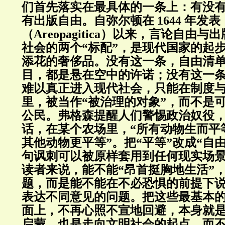
们首先落实在最具体的一条上：有没
有出版自由。自弥尔顿在 1644 年发
（Areopagitica）以来，言论自由
社会的两个“标配”，是现代国家的起
添花的奢侈品。没有这一条，自由清
目，都是悬在空中的许诺；没有这一
难以真正进入现代社会，只能在制度
里，被当作“被治理的对象”，而不是
公民。弗格森提醒人们警惕政治奴役
话，在某个农场里，“所有动物生而平
其他动物更平等”。把“平等”改成“自
句讽刺可以被原样套用到任何现实场
读者来说，能不能“昂首挺胸地生活”
题，而是能不能在不必恐惧的前提下
表达不同意见的问题。把这些最基本
面上，不再心照不宣地回避，本身就
启蒙，也是走向文明社会的起点，而