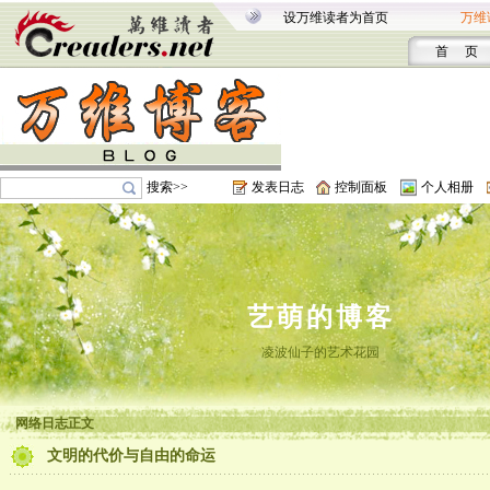
设万维读者为首页
万维
首 页
搜索>>
发表日志
控制面板
个人相册
艺萌的博客
凌波仙子的艺术花园
网络日志正文
文明的代价与自由的命运