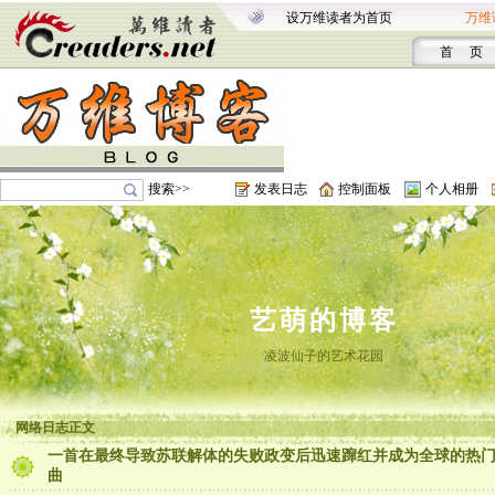
设万维读者为首页
万维
首 页
搜索>>
发表日志
控制面板
个人相册
艺萌的博客
凌波仙子的艺术花园
网络日志正文
一首在最终导致苏联解体的失败政变后迅速蹿红并成为全球的热
曲