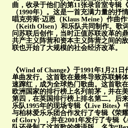
曲，收录于他们的第
11
张录音室专辑
（
1990
年）。这是一首充满力量的抒
唱克劳斯·迈恩（
Klaus Meine
）作曲作
（
Keith Olsen
）和乐队共同制作。歌
问苏联后创作，当时正值苏联改革的
共产主义阵营和资本主义阵营之间的
联也开始了大规模的社会经济改革。
《
Wind of Change
》于
1991
年
1
月
21
日
单曲发行。这首歌在最终导致苏联解
速蹿红，成为全球热门歌曲。这首歌
欧洲国家的排行榜上名列前茅，并在
第四，在英国排行榜上排名第二。后
乐队
1995
年的现场专辑《
Live Bites
》
与柏林爱乐乐团合作发行了专辑《荣
of Glory
），并在
2001
年发行了专辑《
队还录制了这首歌的俄语版，名为“Вет