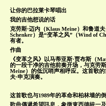
让你的巴拉莱卡琴唱出
我的吉他想说的话
克劳斯·迈内（
Klaus Meine
）和鲁道夫
Schenker
）是“变革之风”（
Wind of C
有者。
作曲
《变革之风》以马蒂亚斯·贾布斯（
Mat
的一段干净的吉他前奏开场，与克劳斯
Meine
）的低沉哨声相呼应。这首歌的
夫·申克演奏。
这首歌也与
1989
年的革命和柏林墙的
歌曲傳遞希望訊息，象徵東西德統一