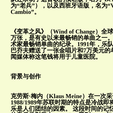
为“老兵”），以及西班牙语版，名为“
Cambio
”。
《变革之风》（
Wind of Change
）全
万张，是有史以来最畅销的单曲之一
术家最畅销单曲的纪录。
1991
年，乐队
巴乔夫赠送了一张金唱片和
7
万美元的
闻媒体称这笔钱将用于儿童医院。
背景与创作
克劳斯·梅内（
Klaus Meine
）在一次采
1988/1989
年苏联时期的特点是冷战即
乐是人们团结的因素。
这段时间的记