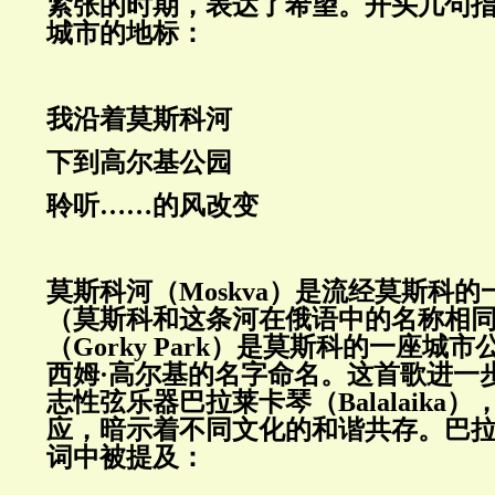
紧张的时期，表达了希望。开头几句
城市的地标：
我沿着莫斯科河
下到高尔基公园
聆听……的风改变
莫斯科河（
Moskva
）是流经莫斯科的
（莫斯科和这条河在俄语中的名称相
（
Gorky Park
）是莫斯科的一座城市
西姆·高尔基的名字命名。这首歌进一
志性弦乐器巴拉莱卡琴（
Balalaika
）
应，暗示着不同文化的和谐共存。巴
词中被提及：