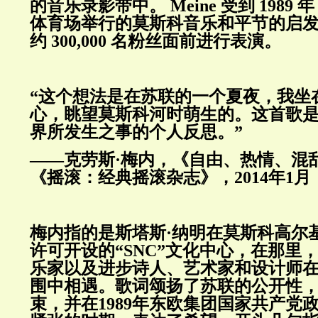
的音乐录影带中。
Meine
受到
1989
年
体育场举行的莫斯科音乐和平节的启
约
300,000
名粉丝面前进行表演。
“这个想法是在苏联的一个夏夜，我坐
心，眺望莫斯科河时萌生的。这首歌是
界所发生之事的个人反思。”
——克劳斯·梅内，《自由、热情、混
《摇滚：经典摇滚杂志》，
2014
年
1
月
梅内指的是斯塔斯·纳明在莫斯科高尔
许可开设的“
SNC
”文化中心，在那里
乐家以及进步诗人、艺术家和设计师
围中相遇。歌词颂扬了苏联的公开性
束，并在
1989
年东欧集团国家共产党