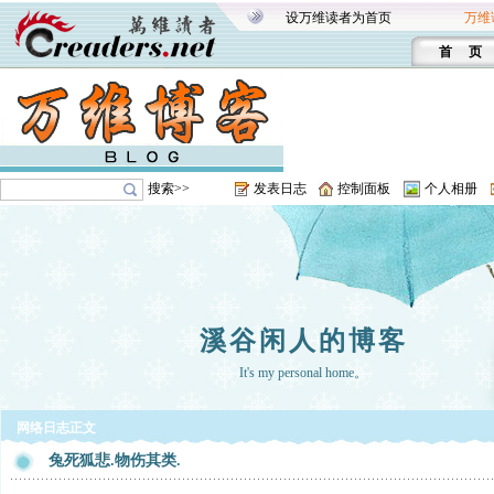
设万维读者为首页
万维
首 页
搜索>>
发表日志
控制面板
个人相册
溪谷闲人的博客
It's my personal home。
网络日志正文
兔死狐悲.物伤其类.