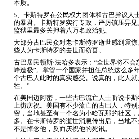
本质。
5、卡斯特罗在公民权力团体和古巴异议人
的暴君。卡斯特罗实行专政，严厉镇压异见
监狱里最多关押着八万名政治犯。
大部分古巴民众对老卡斯特罗逝世感到震惊
些人为卡斯特罗的去世而窃喜。
古巴居民顿斯·法哈多表示：“全世界将不会
峰造极”。掌管一个国家并担任总统这么多
个古巴人此时的真实感受。说真的，此人就
牲。”
在美国迈阿密，一些古巴流亡人士听说卡斯
上街庆祝。美国有不少流亡的古巴人，特别
密，当地甚至有一个名为小哈瓦那的社区，
多。在卡斯特罗的逝世消息传出后，当地不
不是悼念他，反而庆祝他的死讯。