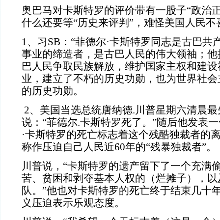
奥巴马对卡斯特罗的评价带有一股子“政治正
什么还要等“历史来评判”，难怪美国人民不
1、习SB：“菲德尔·卡斯特罗同志是古巴
事业的缔造者，是古巴人民的伟大领袖；他
巴人民争取民族解放，维护国家主权和建设
业，建立了不朽的历史功勋，也为世界社会
的历史功勋。
2、美国当选总统唐纳德.川普星期六清晨最
说：“菲德尔.卡斯特罗死了。”随后他发表
·卡斯特罗的死亡标志着这个残酷独裁者的
称作压迫自己人民近60年的“残暴独裁者”。
川普说，“卡斯特罗的遗产留下了一个充满
苦、贫困和剥夺基本人权的（烂摊子），以
队。”他也对卡斯特罗的死亡终于结束几十
义压迫表示乐观态度。