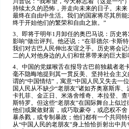
川普说：“我希望，今天标志着（这是一个
持续太久的恐怖，并走向未来的日子。未来
最终在自由中生活。我们的国家将尽其所能
终于开始他们的繁荣和自由之旅。”
3、即将于明年1月卸任的奥巴马说：历史将
影响”做出评判。他还说：“在菲德尔·卡斯
我们对古巴人民伸出友谊之手。历史将会记
二的人对他身边的人们和世界带来的巨大影
4、中国的党媒喉舌在报导古巴前独裁者老
毫不隐晦地提到其一贯反美、坚持社会主义的
谓的“中国情结”，寓意“中国人民又失去一
国人民从不缺少“老朋友”诸如齐奥塞斯库、
卡扎菲、金正日、米洛舍维奇、本拉登、查
斯特罗。但这些“老朋友”在国际舞台上似过
他们或聚敛财富，或巧取豪夺，或恋权不舍
暴杀戮，或专制暴政；他们都有一个共同特
从“中国人民的老朋友”身上恰恰折射出中共