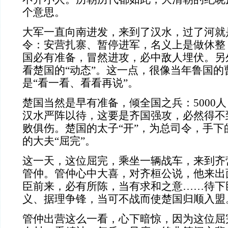
个意思。
大军一直向南进发，来到了汉水，过了河就
令：安营扎寨、暂停进军，名义上是做休整
国必有准备，冒然进攻，必中敌人埋伏。另
看楚国的“动态”。这一点，很像当年鲁国的
是“看一看、看看再说”。
楚国当然是早有准备，倾全国之兵：5000人
汉水严阵以待，这要是齐国强攻，必然得不
败俱伤。楚国的太子“开”，为总司令，手下
的大夫“屈完”。
这一天，这位屈完，乘坐一辆战车，来到齐
管仲。管仲心中大喜，对齐桓公说，他来出
臣前来，必有所陈，当有求和之意……待下
义、据理争锋，当可不战而使楚国归顺入盟
管仲出营这么一看，心下暗惊，因为这位屈