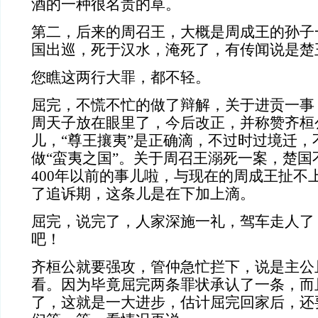
酒的一种很名贵的草。
第二，后来的周召王，大概是周成王的孙子
国出巡，死于汉水，淹死了，有传闻说是楚
您瞧这两行大罪，都不轻。
屈完，不慌不忙的做了辩解，关于进贡一事
周天子放在眼里了，今后改正，并称赞齐桓
儿，“尊王攘夷”是正确滴，不过时过境迁，
做“蛮夷之国”。关于周召王溺死一案，楚国
400年以前的事儿啦，与现在的周成王扯不
了追诉期，这条儿是在下加上滴。
屈完，说完了，人家深施一礼，驾车走人了
吧！
齐桓公就要强攻，管仲急忙拦下，说是主公
看。因为毕竟屈完两条罪状承认了一条，而
了，这就是一大进步，估计屈完回家后，还