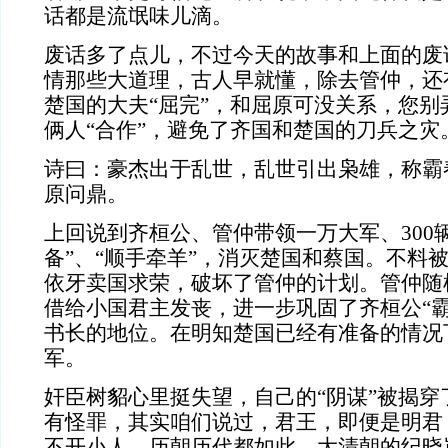
话都是流氓味儿滴。
废话多了点儿，不过今天的故事和上面的废
情那些大道理，古人早就懂，除去管仲，还
楚国的大夫“屈完”，和屈原可没关系，您别
俩人“合作”，避免了齐国和楚国的刀兵之灾
诗曰：豪杰出于乱世，乱世引出枭雄，称霸
原问鼎。
上回说到齐桓公、管仲带领一万大军、300
备”、“顺手牵羊”，消灭楚国和蔡国。不料
依牙卖国求荣，破坏了管仲的计划。管仲随
借给小国君主发丧，进一步巩固了齐桓公“霸
书长的地位。在明知楚国已经有准备的情况
军。
奸臣树貂心里挺失望，自己的“阴谋”被揭穿
有怪罪，其实咱们说过，君王，即便是明君
不开小人。历朝历代都如此，大清朝的纪晓