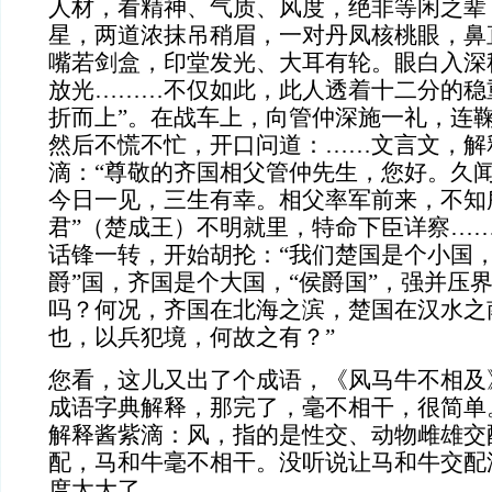
人材，看精神、气质、风度，绝非等闲之辈
星，两道浓抹吊稍眉，一对丹凤核桃眼，鼻
嘴若剑盒，印堂发光、大耳有轮。眼白入深
放光………不仅如此，此人透着十二分的稳
折而上”。在战车上，向管仲深施一礼，连鞠
然后不慌不忙，开口问道：……文言文，解
滴：“尊敬的齐国相父管仲先生，您好。久
今日一见，三生有幸。相父率军前来，不知
君”（楚成王）不明就里，特命下臣详察……
话锋一转，开始胡抡：“我们楚国是个小国，
爵”国，齐国是个大国，“侯爵国”，强并压
吗？何况，齐国在北海之滨，楚国在汉水之
也，以兵犯境，何故之有？”
您看，这儿又出了个成语，《风马牛不相及
成语字典解释，那完了，毫不相干，很简单
解释酱紫滴：风，指的是性交、动物雌雄交配
配，马和牛毫不相干。没听说让马和牛交配
度太大了。