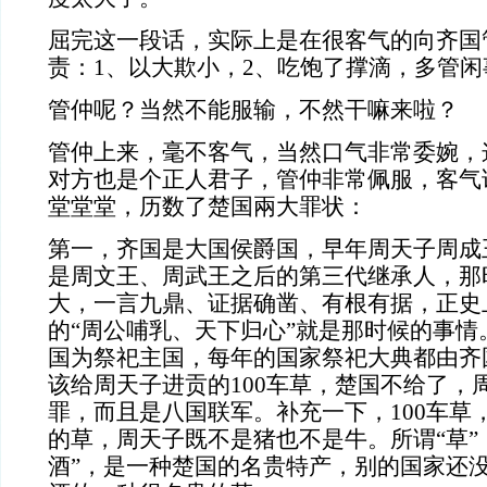
屈完这一段话，实际上是在很客气的向齐国
责：1、以大欺小，2、吃饱了撑滴，多管闲
管仲呢？当然不能服输，不然干嘛来啦？
管仲上来，毫不客气，当然口气非常委婉，
对方也是个正人君子，管仲非常佩服，客气
堂堂堂，历数了楚国兩大罪状：
第一，齐国是大国侯爵国，早年周天子周成
是周文王、周武王之后的第三代继承人，那
大，一言九鼎、证据确凿、有根有据，正史
的“周公哺乳、天下归心”就是那时候的事情
国为祭祀主国，每年的国家祭祀大典都由齐
该给周天子进贡的100车草，楚国不给了，
罪，而且是八国联军。补充一下，100车草
的草，周天子既不是猪也不是牛。所谓“草”
酒”，是一种楚国的名贵特产，别的国家还