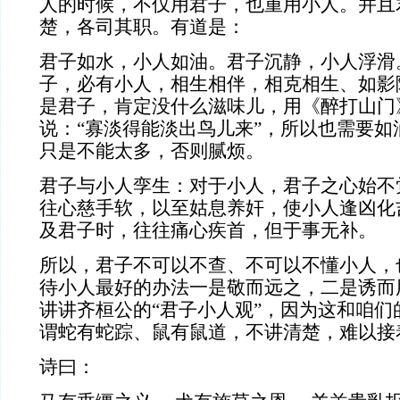
人的时候，不仅用君子，也重用小人。并且
楚，各司其职。有道是：
君子如水，小人如油。君子沉静，小人浮滑
子，必有小人，相生相伴，相克相生、如影
是
君子，肯定没什么滋味儿，用《醉打山门
说：“寡淡得能淡出鸟儿来”，所以也需要如
只是不能太多，否则腻烦。
君子与小人孪生：对于小人，君子之心始不
往心慈手软，以至姑息养奸，使小人逢凶化
及君子时，往往痛心疾首，但于事无补。
所以，君子不可以不查、不可以不懂小人，
待小人最好的办法一是敬而远之，二是诱而
讲讲齐桓公的“君子小人观”，因为这和咱们
谓蛇有蛇踪、鼠有鼠道，不讲清楚，难以接
诗曰：