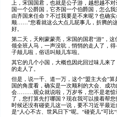
上，宋国国君，也就是公子游，越想越不对
国一个公爵国，它齐国一个伯爵国，怎么我
由齐国来任命？不过我要是不来呢？也确实
顺……”您看就这么大点儿屁事儿，折腾的
好。
第二天，天刚蒙蒙亮，宋国的国君“游”，这
领全班人马，一声没吭，悄悄的走人了，得
子颠儿啦，俗话叫颠儿车啦。
其它的几个小国，大概也因此回过味儿来了
的走人了。
但是，说一千、道一万，这个”盟主大会”算
国的角度看，确实是一次顺利的大会、成功
会………观众就说啦，万岁爷，您不是老惦
了，您打算先打哪国？现在我可以接着帮您
时候还没有碰瓷儿这一说，要不习近平最近
是“人心不古、世风日下”呢。“碰瓷儿”可比