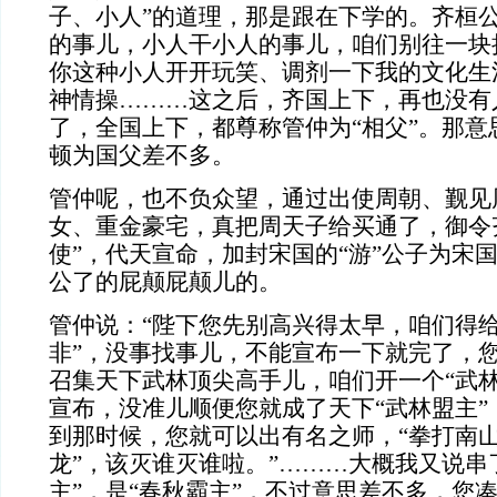
子、小人”的道理，那是跟在下学的。齐桓
的事儿，小人干小人的事儿，咱们别往一块
你这种小人开开玩笑、调剂一下我的文化生
神情操………这之后，齐国上下，再也没有
了，全国上下，都尊称管仲为“相父”。那意
顿为国父差不多。
管仲呢，也不负众望，通过出使周朝、觐见
女、重金豪宅，真把周天子给买通了，御令
使”，代天宣命，加封宋国的“游”公子为宋
公了的屁颠屁颠儿的。
管仲说：“陛下您先别高兴得太早，咱们得给
非”，没事找事儿，不能宣布一下就完了，您
召集天下武林顶尖高手儿，咱们开一个“武林
宣布，没准儿顺便您就成了天下“武林盟主”
到那时候，您就可以出有名之师，“拳打南
龙”，该灭谁灭谁啦。”………大概我又说串
主”，是“春秋霸主”，不过意思差不多，您