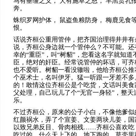
马有垂缰之义， 犬有施草之恩， 羊羔贵乳
奔。
蛛织罗网护体， 鼠盗鱼粮防身， 梅鹿见食
恨。
话说齐桓公重用管仲，把齐国治理得井井有
说，齐桓公身边就一个管仲么？不可能。还
幸的“重臣”，叫“树貂”，您看这名字就知
臣，绝对的奸臣。经常说管仲的坏话，可齐
也不爱听。树貂一看没辙啦，他给齐桓公推
个巫术士，名叫伊牙。猛一听跟一牙差不多
的！敢情这位齐桓公是个吃货，文话叫美食
父处理，自己玩儿了个“无官一身轻”，整天
乐。
不过齐桓公，原来的公子小白，不像他爹似
红颜祸水，弄了个宣姜、文姜两块儿姜，国
以致兄弟反目、骨肉相残……齐桓公喜欢吃
吃过的，什么天上飞的、地下跑的、草壳里