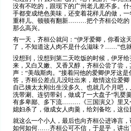
没有不吃的，跟现下的广州老儿差不多。什
手都变成绝色美味，还变着花样儿的做，一年
重样儿、顿顿有翻新………把个齐桓公吃的
那么高兴。
有一天，齐桓公就问：“伊牙爱卿，你看这
了，不知道这人肉不是什么滋味？……”也
没想到，没想到第二天吃饭的时候，伊牙给
来，又白又嫩、又香又醇，齐桓公尝了尝，
声：“美哉斯肉。”接着问他的爱卿伊牙这是
答，齐桓公差点儿没吐出来，敢情这位爱卿
自己姨太太刚出生没多久、也就几个月吧，
洗带涮、连切带剁，做成了一大盘子“乳婴羹
有多卑鄙、多下流………《三国演义》里又
媳妇杀了，做成女人肉羹，给刘备吃，这位
就这么一个小人，最后也向齐桓公进谗言，
如何如何……齐桓公可不信，于是乎，讲出