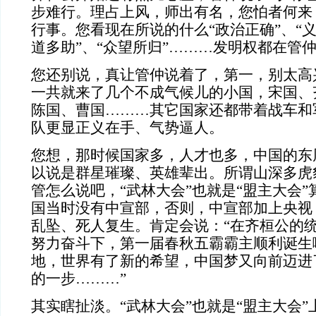
步难行。理占上风，师出有名，您怕者何来
行事。您看现在所说的什么“政治正确”、“义
道多助”、“众望所归”………发明权都在管
您还别说，真让管仲说着了，第一，别太高
一共就来了几个不成气候儿的小国，宋国、
陈国、曹国………其它国家还都带着战车和
队更显正义在手、气势逼人。
您想，那时候国家多，人才也多，中国的东
以说是群星璀璨、英雄辈出。所谓山深多虎
管怎么说吧，“武林大会”也就是“盟主大会
国当时没有中宣部，否则，中宣部加上央视
乱坠、死人复生。肯定会说：“在齐桓公的
努力奋斗下，第一届春秋五霸霸主顺利诞生
地，世界有了新的希望，中国梦又向前迈进
的一步………”
其实瞎扯淡。“武林大会”也就是“盟主大会