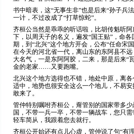
书中暗表，这“无事生非”也是后来“孙子兵
一计，不过改成了“打草惊蛇”。
齐桓公当然是乖乖的听话啦，比胡传魁听阿
下，以周天子的名义，遍发“国王贴”，命各
期，到“北兴”这个地方开会，公布“任命宋
在今天的河北省一代，离山东的东阿县不远，
大名气，一是东阿阿胶，二来，那是后来“瓦
金的老家……又要跑嘴。
北兴这个地方选得也不错，地处中原，离各
适中，地势也很安全这么一个地儿，不易安
敢来了。
管仲特别嘱咐齐桓公，甭管别的国家带多少
国，不带一兵一卒，不带一辆战车，您只需
轻车简从，我跟着您去就行。
齐桓公开始还有点儿心虚，管仲说了句“有